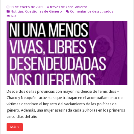
13 de enero de 2025
A través de Canal abierto
en
Noticias
,
Cuestiones de Género
Comentarios desactivados
UNA
603
MUJER
ASESINADA
CADA
20
HORAS
EN
LOS
PRIMEROS
DÍAS
DE
2025
Desde dos de las provincias con mayor incidencia de femicidios –
Chaco y Neuquén- activistas que trabajan en el acompañamiento de
víctimas describen el impacto del vaciamiento de las políticas de
género. Además, una mujer asesinada cada 20 horas en los primeros
cinco días del año.
Más »