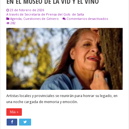
EN EL MUSEO DE LA VID Y EL VINO
23 de febrero de 2026
A través de Secretaría de Prensa del Gob. de Salta
en
Agenda
,
Cuestiones de Género
Comentarios desactivados
CAFAYATE:
282
HOMENAJE
A
MELANIA
PÉREZ
EN
EL
MUSEO
DE
LA
VID
Y
EL
VINO
Artistas locales y provinciales se reunirán para honrar su legado, en
una noche cargada de memoria y emoción.
Más »