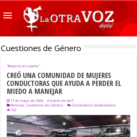
Cuestiones de Género
''Mujeres al volante''
CREÓ UNA COMUNIDAD DE MUJERES
CONDUCTORAS QUE AYUDA A PERDER EL
MIEDO A MANEJAR
17 de mayo de 2026
A través de derf
en
Noticias
,
Cuestiones de Género
Comentarios desactivados
CREÓ
122
UNA
COMUNIDAD
DE
MUJERES
CONDUCTOR
QUE