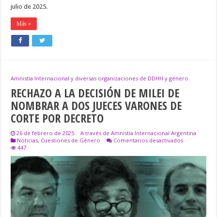
julio de 2025.
Más »
Amnistía Internacional y diversas organizaciones de DDHH y género.
RECHAZO A LA DECISIÓN DE MILEI DE
NOMBRAR A DOS JUECES VARONES DE
CORTE POR DECRETO
26 de febrero de 2025
A través de Amnistía Internacional Argentina
en
Noticias
,
Cuestiones de Género
Comentarios desactivados
RECHAZO
447
A
LA
DECISIÓN
DE
MILEI
DE
NOMBRAR
A
DOS