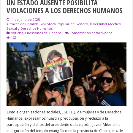
UN ESTADO AUSENTE POSIBILITA
VIOLACIONES A LOS DERECHOS HUMANOS
11 de julio de 2025
A través de Crisálida Biblioteca Popular de Género, Diversidad Afectivo
Sexual y Derechos Humanos.
en
Noticias
,
Cuestiones de Género
Comentarios desactivados
UN
462
ESTADO
AUSENTE
POSIBILITA
VIOLACIONE
A
LOS
DERECHOS
HUMANOS
Junto a organizaciones sociales, LGBTIQ, de mujeres y de Derechos
Humanos, expresamos nuestra preocupación y rechazo a la
participación y dichos del presidente de la nación, Javier Milei, en la
inauguración del templo evangélico en la provincia de Chaco, el 4 de