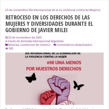
25 de noviembre Día Internacional de la no violencia contra las Mujeres
RETROCESO EN LOS DERECHOS DE LAS
MUJERES Y DIVERSIDADES DURANTE EL
GOBIERNO DE JAVIER MILEI
25 de noviembre de 2025
A través de Amnistía Internacional Argentina
en
Noticias
,
Cuestiones de Género
Comentarios desactivados
RETROCESO
503
EN
LOS
DERECHOS
DE
LAS
MUJERES
Y
DIVERSIDADE
DURANTE
EL
GOBIERNO
DE
JAVIER
MILEI