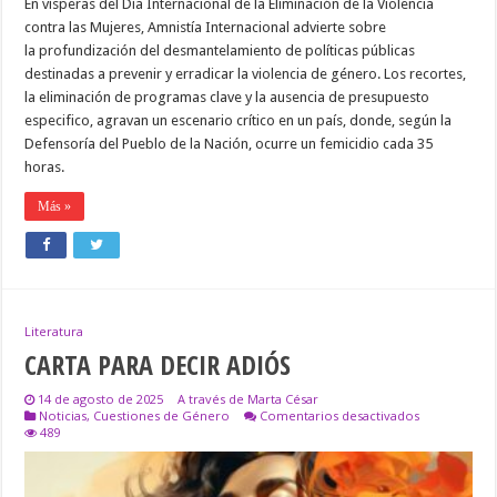
En vísperas del Día Internacional de la Eliminación de la Violencia
contra las Mujeres, Amnistía Internacional advierte sobre
la profundización del desmantelamiento de políticas públicas
destinadas a prevenir y erradicar la violencia de género. Los recortes,
la eliminación de programas clave y la ausencia de presupuesto
especifico, agravan un escenario crítico en un país, donde, según la
Defensoría del Pueblo de la Nación, ocurre un femicidio cada 35
horas.
Más »
Literatura
CARTA PARA DECIR ADIÓS
14 de agosto de 2025
A través de Marta César
en
Noticias
,
Cuestiones de Género
Comentarios desactivados
CARTA
489
PARA
DECIR
ADIÓS