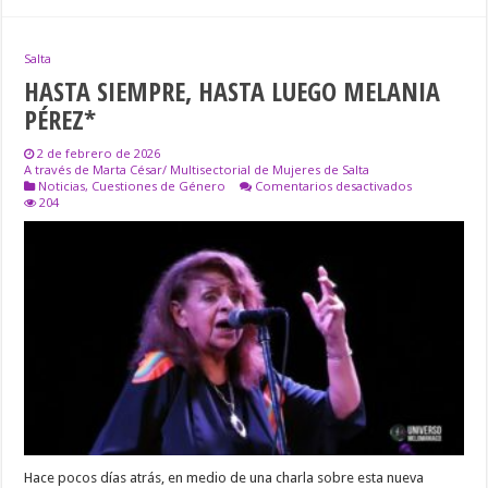
Salta
HASTA SIEMPRE, HASTA LUEGO MELANIA
PÉREZ*
2 de febrero de 2026
A través de Marta César/ Multisectorial de Mujeres de Salta
en
Noticias
,
Cuestiones de Género
Comentarios desactivados
HASTA
204
SIEMPRE,
HASTA
LUEGO
MELANIA
PÉREZ*
Hace pocos días atrás, en medio de una charla sobre esta nueva