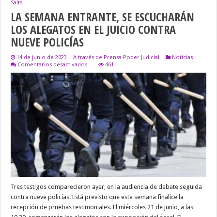
Salta
LA SEMANA ENTRANTE, SE ESCUCHARÁN
LOS ALEGATOS EN EL JUICIO CONTRA
NUEVE POLICÍAS
14 de junio de 2023
A través de Prensa Poder Judicial
Noticias
en
Comentarios desactivados
461
LA
SEMANA
ENTRANTE,
SE
ESCUCHARÁN
LOS
ALEGATOS
EN
EL
JUICIO
CONTRA
NUEVE
POLICÍAS
Tres testigos comparecieron ayer, en la audiencia de debate seguida
contra nueve policías. Está previsto que esta semana finalice la
recepción de pruebas testimoniales. El miércoles 21 de junio, a las