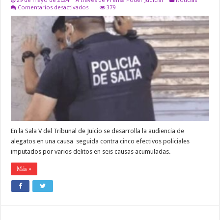
en
Comentarios desactivados
379
VIOLENCIA
INSTITUCIONAL,
VIOLENCIA
POLICIAL:
LA
IMPUNIDAD
LLEVA
UNIFORME
Y
VA
ARMADA
En la Sala V del Tribunal de Juicio se desarrolla la audiencia de
alegatos en una causa seguida contra cinco efectivos policiales
imputados por varios delitos en seis causas acumuladas.
Más »