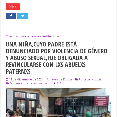
Más »
Chaco: violencia vicaria e institucional
UNA NIÑA,CUYO PADRE ESTÁ
DENUNCIADO POR VIOLENCIA DE GÉNERO
Y ABUSO SEXUAL,FUE OBLIGADA A
REVINCULARSE CON LXS ABUELXS
PATERNXS
18 de diciembre de 2024
A través de Época
Portada
,
Noticias
en
Comentarios desactivados
311
UNA
NIÑA,CUYO
PADRE
ESTÁ
DENUNCIADO
POR
VIOLENCIA
DE