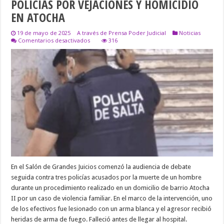
POLICÍAS POR VEJACIONES Y HOMICIDIO
EN ATOCHA
19 de mayo de 2025
A través de Prensa Poder Judicial
Noticias
en
Comentarios desactivados
316
COMENZÓ
EL
JUICIO
CONTRA
TRES
POLICÍAS
POR
VEJACIONES
Y
HOMICIDIO
EN
ATOCHA
En el Salón de Grandes Juicios comenzó la audiencia de debate
seguida contra tres policías acusados por la muerte de un hombre
durante un procedimiento realizado en un domicilio de barrio Atocha
II por un caso de violencia familiar. En el marco de la intervención, uno
de los efectivos fue lesionado con un arma blanca y el agresor recibió
heridas de arma de fuego. Falleció antes de llegar al hospital.