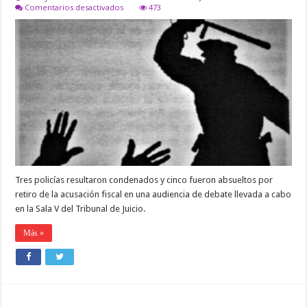
en
Comentarios desactivados
473
VIOLENCIA
POLICIAL:
LE
FRACTURARON
LA
MANDÍBULA
A
UN
JOVEN,INVADIERON
SU
DOMICILIO
Y
LOS
MANDAN
A
REALIZAR
Tres policías resultaron condenados y cinco fueron absueltos por
TAREAS
ADMINISTRATIVAS
retiro de la acusación fiscal en una audiencia de debate llevada a cabo
en la Sala V del Tribunal de Juicio.
Más »