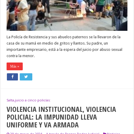
GÉNERO
Y
ABUSO
SEXUAL,FUE
OBLIGADA
A
REVINCULARSE
CON
La Policía de Resistencia y sus abuelos paternos se la llevaron de la
LXS
ABUELXS
casa de su mamá en medio de gritos y llantos. Su padre, un
PATERNXS
importante empresario, está a la espera del juicio por abuso sexual
contra la menor.
Más »
Salta,juicio a cinco policías:
VIOLENCIA INSTITUCIONAL, VIOLENCIA
POLICIAL: LA IMPUNIDAD LLEVA
UNIFORME Y VA ARMADA
29 de mayo de 2024
A través de Prensa Poder Judicial
Noticias