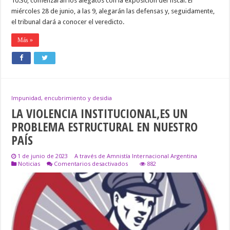
10.30, comenzarán los alegatos con la exposición del fiscal. El
miércoles 28 de junio, a las 9, alegarán las defensas y, seguidamente,
el tribunal dará a conocer el veredicto.
Más »
Impunidad, encubrimiento y desidia
LA VIOLENCIA INSTITUCIONAL,ES UN
PROBLEMA ESTRUCTURAL EN NUESTRO
PAÍS
1 de junio de 2023
A través de Amnistía Internacional Argentina
en
Noticias
Comentarios desactivados
882
LA
VIOLENCIA
INSTITUCIONAL,ES
UN
PROBLEMA
ESTRUCTURAL
EN
NUESTRO