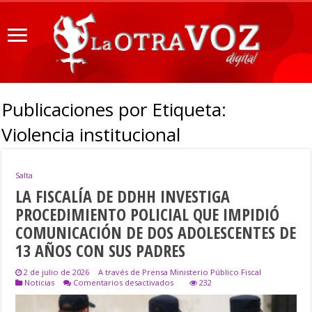
Publicaciones por Etiqueta:
Violencia institucional
Salta
LA FISCALÍA DE DDHH INVESTIGA
PROCEDIMIENTO POLICIAL QUE IMPIDIÓ
COMUNICACIÓN DE DOS ADOLESCENTES DE
13 AÑOS CON SUS PADRES
2 de julio de 2026
A través de Prensa Ministerio Público Fiscal
en
Noticias
Comentarios desactivados
232
LA
FISCALÍA