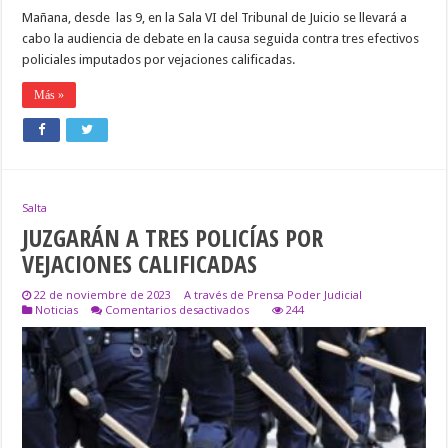
Mañana, desde las 9, en la Sala VI del Tribunal de Juicio se llevará a
cabo la audiencia de debate en la causa seguida contra tres efectivos
policiales imputados por vejaciones calificadas.
Más »
Salta
JUZGARÁN A TRES POLICÍAS POR
VEJACIONES CALIFICADAS
22 de noviembre de 2023
A través de Prensa Poder Judicial
en
Noticias
Comentarios desactivados
244
JUZGARÁN
A
TRES
POLICÍAS
POR
VEJACIONES
CALIFICADAS