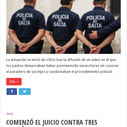
DE
DDHH
INVESTIGA
PROCEDIMIENTO
POLICIAL
QUE
IMPIDIÓ
COMUNICACIÓN
DE
DOS
ADOLESCENTES
DE
13
AÑOS
La actuación se inició de oficio tras la difusión de un video en el que
CON
SUS
los padres denunciaban haber permanecido varias horas sin conocer
PADRES
el paradero de sus hijos y cuestionaban el procedimiento policial.
Más »
Salta
COMENZÓ EL JUICIO CONTRA TRES