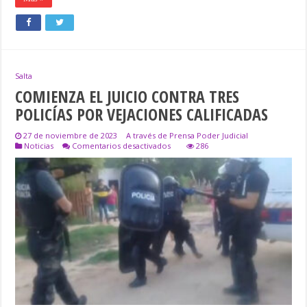
Salta
COMIENZA EL JUICIO CONTRA TRES
POLICÍAS POR VEJACIONES CALIFICADAS
27 de noviembre de 2023
A través de Prensa Poder Judicial
en
Noticias
Comentarios desactivados
286
COMIENZA
EL
JUICIO
CONTRA
TRES
POLICÍAS
POR
VEJACIONES
CALIFICADAS