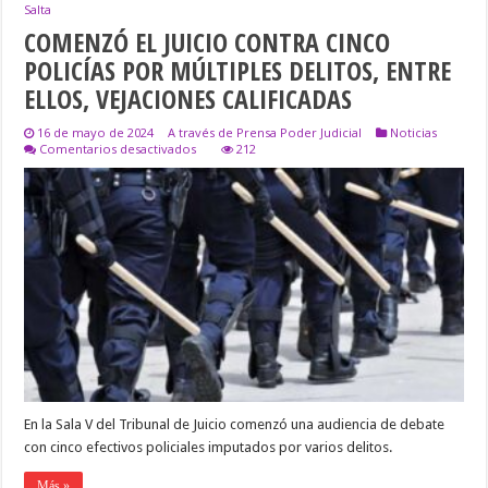
Salta
COMENZÓ EL JUICIO CONTRA CINCO
POLICÍAS POR MÚLTIPLES DELITOS, ENTRE
ELLOS, VEJACIONES CALIFICADAS
16 de mayo de 2024
A través de Prensa Poder Judicial
Noticias
en
Comentarios desactivados
212
COMENZÓ
EL
JUICIO
CONTRA
CINCO
POLICÍAS
POR
MÚLTIPLES
DELITOS,
ENTRE
ELLOS,
VEJACIONES
CALIFICADAS
En la Sala V del Tribunal de Juicio comenzó una audiencia de debate
con cinco efectivos policiales imputados por varios delitos.
Más »