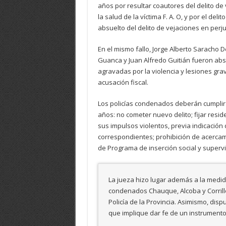
años por resultar coautores del delito de
la salud de la víctima F. A. O, y por el del
absuelto del delito de vejaciones en perjui
En el mismo fallo, Jorge Alberto Saracho De
Guanca y Juan Alfredo Guitián fueron absu
agravadas por la violencia y lesiones grav
acusación fiscal.
Los policías condenados deberán cumplir 
años: no cometer nuevo delito; fijar resid
sus impulsos violentos, previa indicación
correspondientes; prohibición de acercamie
de Programa de inserción social y supervi
La jueza hizo lugar además a la medida
condenados Chauque, Alcoba y Corrill
Policía de la Provincia. Asimismo, disp
que implique dar fe de un instrumento