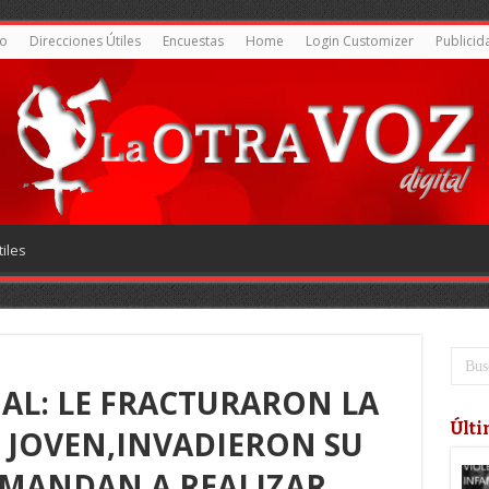
o
Direcciones Útiles
Encuestas
Home
Login Customizer
Publicid
iles
IAL: LE FRACTURARON LA
Últi
 JOVEN,INVADIERON SU
 MANDAN A REALIZAR