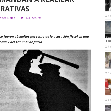
RATIVAS
7 
oder Judicial
473 lecturas
co fueron absueltos por retiro de la acusación fiscal en una
HER
ala V del Tribunal de Juicio.
7 
6 
6 