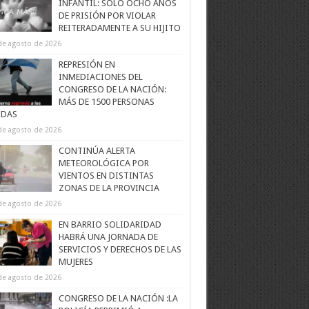
INFANTIL: SOLO OCHO AÑOS
DE PRISIÓN POR VIOLAR
REITERADAMENTE A SU HIJITO
de agosto de 2026
REPRESIÓN EN
INMEDIACIONES DEL
CONGRESO DE LA NACIÓN:
MÁS DE 1500 PERSONAS
IDAS
de agosto de 2026
CONTINÚA ALERTA
METEOROLÓGICA POR
VIENTOS EN DISTINTAS
ZONAS DE LA PROVINCIA
de agosto de 2026
EN BARRIO SOLIDARIDAD
HABRÁ UNA JORNADA DE
SERVICIOS Y DERECHOS DE LAS
MUJERES
de agosto de 2026
CONGRESO DE LA NACIÓN :LA