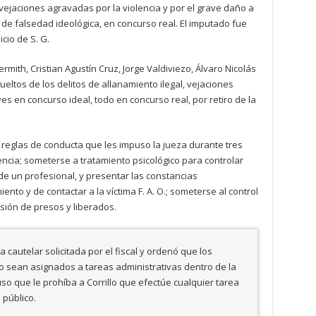
 vejaciones agravadas por la violencia y por el grave daño a
ito de falsedad ideológica, en concurso real. El imputado fue
cio de S. G.
rmith, Cristian Agustín Cruz, Jorge Valdiviezo, Álvaro Nicolás
eltos de los delitos de allanamiento ilegal, vejaciones
es en concurso ideal, todo en concurso real, por retiro de la
reglas de conducta que les impuso la jueza durante tres
encia; someterse a tratamiento psicológico para controlar
 de un profesional, y presentar las constancias
nto y de contactar a la víctima F. A. O.; someterse al control
sión de presos y liberados.
 cautelar solicitada por el fiscal y ordenó que los
o sean asignados a tareas administrativas dentro de la
uso que le prohíba a Corrillo que efectúe cualquier tarea
 público.