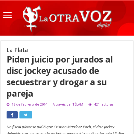
La Plata
Piden juicio por jurados al
disc jockey acusado de
secuestrar y drogar a su
pareja
18 de febrero de 2014
A través de: TÉLAM
421 lecturas
Un fiscal platense pidió que Cristian Martínez Poch, el disc jockey
detenido tras ser acusado de haber mantenido cautiva durante 15 días