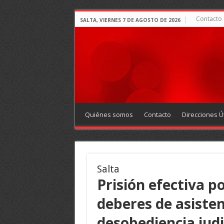
Contacto
SALTA, VIERNES 7 DE AGOSTO DE 2026
Quiénes somos
Contacto
Direcciones Út
Salta
Prisión efectiva p
deberes de asisten
desobediencia judi