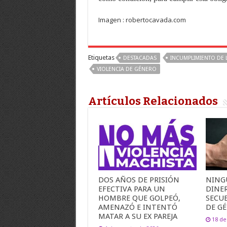
Imagen : robertocavada.com
Etiquetas
DESTACADAS
INCUMPLIMIENTO DE L
VIOLENCIA DE GÉNERO
Artículos Relacionados
DOS AÑOS DE PRISIÓN
NING
EFECTIVA PARA UN
DINER
HOMBRE QUE GOLPEÓ,
SECUE
AMENAZÓ E INTENTÓ
DE G
MATAR A SU EX PAREJA
18 de