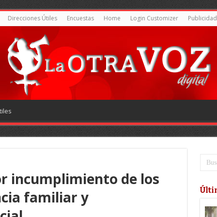
Direcciones Útiles
Encuestas
Home
Login Customizer
Publicidad
iles
or incumplimiento de los
Últi
cia familiar y
cial