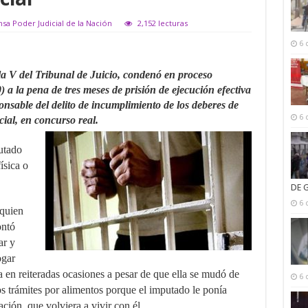
nsa Poder Judicial de la Nación
2,152 lecturas
6 
la V del Tribunal de Juicio, condenó en proceso
 a la pena de tres meses de prisión de ejecución efectiva
nsable del delito de incumplimiento de los deberes de
6 
cial, en concurso real.
utado
ísica o
DE 
6 
 quien
ontó
ar y
ogar
a en reiteradas ocasiones a pesar de que ella se mudó de
6 
s trámites por alimentos porque el imputado le ponía
ción, que volviera a vivir con él.