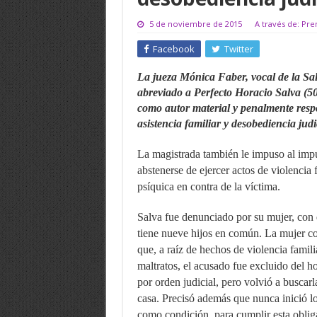
5 de noviembre de 2015
A través de: Pre
Facebook
Twitter
La jueza Mónica Faber, vocal de la Sa
abreviado a Perfecto Horacio Salva (50)
como autor material y penalmente respo
asistencia familiar y desobediencia judi
La magistrada también le impuso al imp
abstenerse de ejercer actos de violencia f
psíquica en contra de la víctima.
Salva fue denunciado por su mujer, con
tiene nueve hijos en común. La mujer c
que, a raíz de hechos de violencia famili
maltratos, el acusado fue excluido del h
por orden judicial, pero volvió a buscarl
casa. Precisó además que nunca inició lo
como condición, para cumplir esta obliga