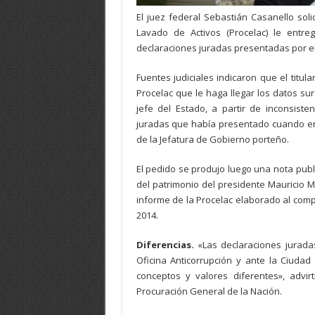
El juez federal Sebastián Casanello sol
Lavado de Activos (Procelac) le entr
declaraciones juradas presentadas por e
Fuentes judiciales indicaron que el titula
Procelac que le haga llegar los datos sur
jefe del Estado, a partir de inconsist
juradas que había presentado cuando er
de la Jefatura de Gobierno porteño.
El pedido se produjo luego una nota publ
del patrimonio del presidente Mauricio M
informe de la Procelac elaborado al com
2014.
Diferencias.
«Las declaraciones juradas
Oficina Anticorrupción y ante la Ciuda
conceptos y valores diferentes», advir
Procuración General de la Nación.