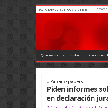
Contacto
SALTA, SÁBADO 8 DE AGOSTO DE 2026
Quiénes somos
Contacto
Direcciones Út
#Panamapapers
Piden informes so
en declaración ju
16 de julio de 2016
A través de: La Capital