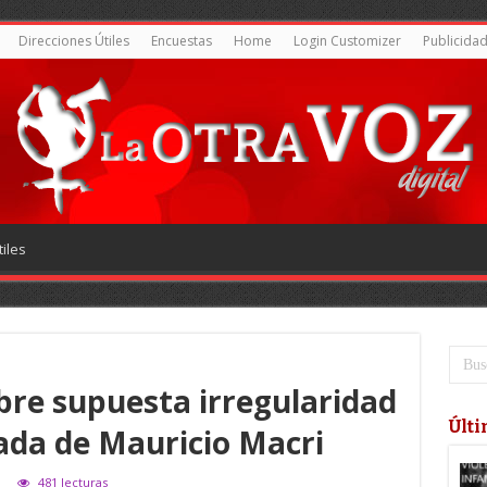
Direcciones Útiles
Encuestas
Home
Login Customizer
Publicida
iles
bre supuesta irregularidad
Últi
rada de Mauricio Macri
481 lecturas