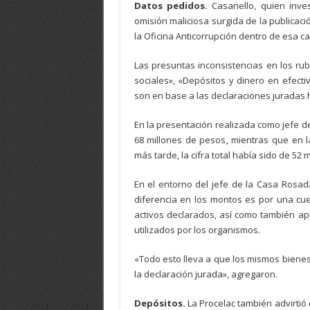
Datos pedidos.
Casanello, quien inve
omisión maliciosa surgida de la publicaci
la Oficina Anticorrupción dentro de esa c
Las presuntas inconsistencias en los rub
sociales», «Depósitos y dinero en efect
son en base a las declaraciones juradas 
En la presentación realizada como jefe 
68 millones de pesos, mientras que en 
más tarde, la cifra total había sido de 52 
En el entorno del jefe de la Casa Rosa
diferencia en los montos es por una cues
activos declarados, así como también ap
utilizados por los organismos.
«Todo esto lleva a que los mismos biene
la declaración jurada», agregaron.
Depósitos.
La Procelac también advirtió