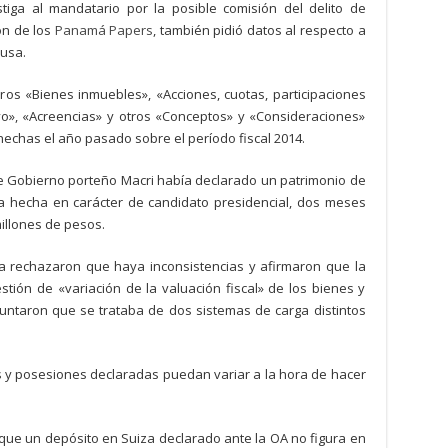
stiga al mandatario por la posible comisión del delito de
ón de los
Panamá Papers
, también pidió datos al respecto a
ausa.
ros «Bienes inmuebles», «Acciones, cuotas, participaciones
ivo», «Acreencias» y otros «Conceptos» y «Consideraciones»
hechas el año pasado sobre el período fiscal 2014.
de Gobierno porteño Macri había declarado un patrimonio de
la hecha en carácter de candidato presidencial, dos meses
millones de pesos.
da rechazaron que haya inconsistencias y afirmaron que la
tión de «variación de la valuación fiscal» de los bienes y
untaron que se trataba de dos sistemas de carga distintos
s y posesiones declaradas puedan variar a la hora de hacer
 que un depósito en Suiza declarado ante la OA no figura en