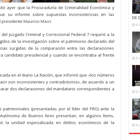
icitó ayer que la Procuraduría de Criminalidad Económica y
egue su informe sobre supuestas inconsistencias en las
DE 
l presidente
Mauricio Macri
.
6 
r del Juzgado Criminal y Correccional Federal 7 requirió a la
gidos de la investigación sobre el patrimonio declarado del
encias surgidas de la comparación entre las declaraciones
a candidato presidencial y cuando se encontraba al frente
6 
icada en el diario La Nación, que informó que «los números
acri son inconsistentes y contradictorios», de acuerdo a un
parar dos declaraciones del mandatario correspondientes a
6 
 patrimoniales (presentadas por el líder del PRO) ante la
d Autónoma de Buenos Aires presentan, en algunos ítems,
tió la unidad especializada en delitos económicos de la
6 