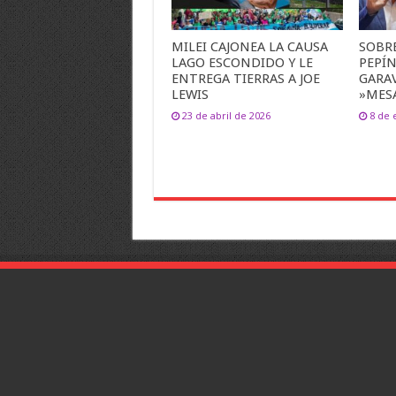
MILEI CAJONEA LA CAUSA
SOBR
LAGO ESCONDIDO Y LE
PEPÍ
ENTREGA TIERRAS A JOE
GARA
LEWIS
»MESA
23 de abril de 2026
8 de 