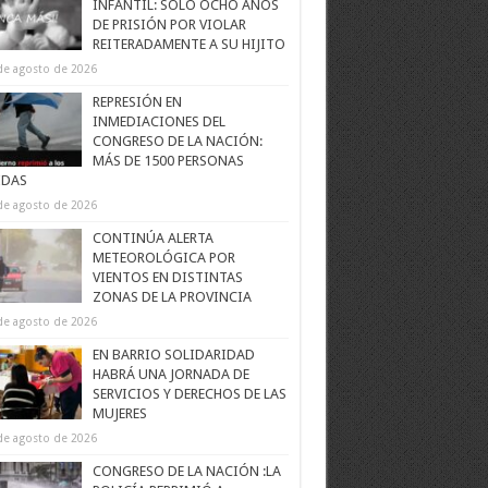
INFANTIL: SOLO OCHO AÑOS
DE PRISIÓN POR VIOLAR
REITERADAMENTE A SU HIJITO
de agosto de 2026
REPRESIÓN EN
INMEDIACIONES DEL
CONGRESO DE LA NACIÓN:
MÁS DE 1500 PERSONAS
IDAS
de agosto de 2026
CONTINÚA ALERTA
METEOROLÓGICA POR
VIENTOS EN DISTINTAS
ZONAS DE LA PROVINCIA
de agosto de 2026
EN BARRIO SOLIDARIDAD
HABRÁ UNA JORNADA DE
SERVICIOS Y DERECHOS DE LAS
MUJERES
de agosto de 2026
CONGRESO DE LA NACIÓN :LA