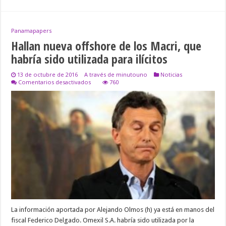
Panamapapers
Hallan nueva offshore de los Macri, que
habría sido utilizada para ilícitos
13 de octubre de 2016
A través de minutouno
Noticias
en
Comentarios desactivados
760
Hallan
nueva
offshore
de
los
Macri,
que
habría
sido
utilizada
para
ilícitos
La información aportada por Alejando Olmos (h) ya está en manos del
fiscal Federico Delgado. Omexil S.A. habría sido utilizada por la