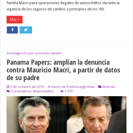
familia Macri para operaciones ilegales de autocréditos durante la
vigencia de los seguros de cambio a principios de los '80.
Más »
Investigación por presunto lavado
Panama Papers: amplían la denuncia
contra Mauricio Macri, a partir de datos
de su padre
5 de octubre de 2016
A través de Política argentina
Noticias
en
Comentarios desactivados
1,579
Panama
Papers:
amplían
la
denuncia
contra
Mauricio
Macri,
a