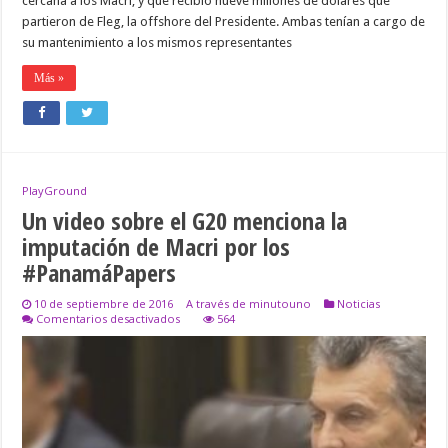
cercana a los Macri, y que recibió nueve millones de dólares que
partieron de Fleg, la offshore del Presidente. Ambas tenían a cargo de
su mantenimiento a los mismos representantes
Más »
PlayGround
Un video sobre el G20 menciona la
imputación de Macri por los
#PanamáPapers
10 de septiembre de 2016
A través de minutouno
Noticias
en
Comentarios desactivados
564
Un
video
sobre
el
G20
menciona
la
imputación