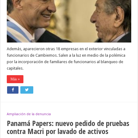
otras
10
offshore
de
la
familia
Macri
Además, aparecieron otras 18 empresas en el exterior vinculadas a
funcionarios de Cambiemos. Salen a la luz en medio de la polémica
por la incorporación de familiares de funcionarios al blanqueo de
capitales.
Más »
Ampliación de la denuncia
Panamá Papers: nuevo pedido de pruebas
contra Macri por lavado de activos