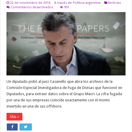
22 de noviembre de 2016
A través de Política argentina
Noticias
en
Comentarios desactivados
991
Panamá
Papers:
nuevo
pedido
de
pruebas
contra
Macri
por
lavado
de
activos
Un diputado pidió al juez Casanello que abra los archivos de la
Comisión Especial Investigadora de Fuga de Divisas que funcionó en
Diputados, para extraer datos sobre el Grupo Macri. La cifra fugada
por una de sus empresas coincide exactamente con el monto
invertido en una de sus offshore.
Más »