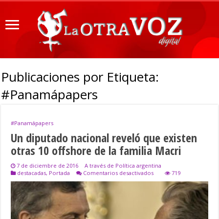
Publicaciones por Etiqueta:
#Panamápapers
#Panamápapers
Un diputado nacional reveló que existen
otras 10 offshore de la familia Macri
7 de diciembre de 2016
A través de Política argentina
en
destacadas
,
Portada
Comentarios desactivados
719
Un
diputado
nacional
reveló
que
existen