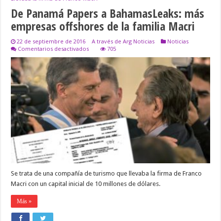
De Panamá Papers a BahamasLeaks: más
empresas offshores de la familia Macri
22 de septiembre de 2016
A través de Arg Noticias
Noticias
en
Comentarios desactivados
705
De
Panamá
Papers
a
BahamasLeaks:
más
empresas
offshores
de
la
familia
Macri
Se trata de una compañía de turismo que llevaba la firma de Franco
Macri con un capital inicial de 10 millones de dólares.
Más »