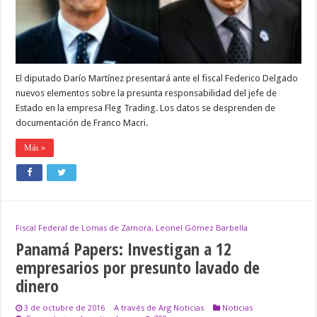
partir
de
datos
de
su
padre
El diputado Darío Martínez presentará ante el fiscal Federico Delgado
nuevos elementos sobre la presunta responsabilidad del jefe de
Estado en la empresa Fleg Trading. Los datos se desprenden de
documentación de Franco Macri.
Más »
Fiscal Federal de Lomas de Zamora, Leonel Gómez Barbella
Panamá Papers: Investigan a 12
empresarios por presunto lavado de
dinero
3 de octubre de 2016
A través de Arg Noticias
Noticias