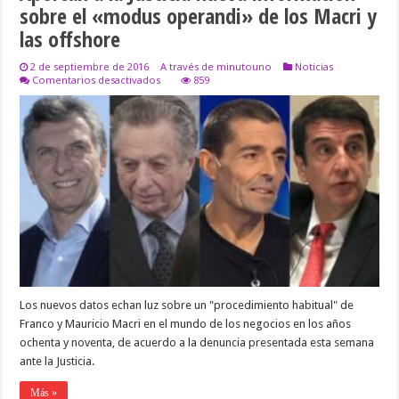
sobre el «modus operandi» de los Macri y
las offshore
2 de septiembre de 2016
A través de minutouno
Noticias
en
Comentarios desactivados
859
Aportan
a
la
Justicia
nueva
información
sobre
el
«modus
operandi»
de
los
Macri
y
las
offshore
Los nuevos datos echan luz sobre un "procedimiento habitual" de
Franco y Mauricio Macri en el mundo de los negocios en los años
ochenta y noventa, de acuerdo a la denuncia presentada esta semana
ante la Justicia.
Más »