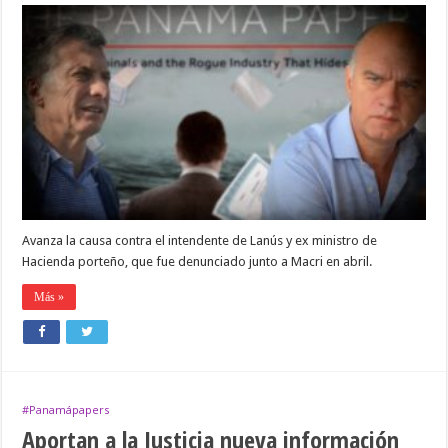
Un
juez
y
tres
fiscales
acorralan
a
Grindetti
Avanza la causa contra el intendente de Lanús y ex ministro de
Hacienda porteño, que fue denunciado junto a Macri en abril.
Más »
#Panamápapers
Aportan a la Justicia nueva información