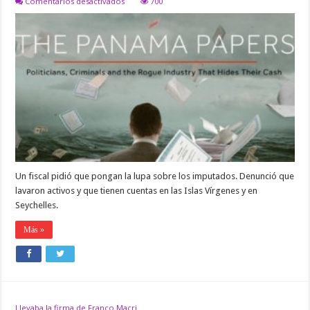
en
Comentarios desactivados
700
Panamá
Papers:
Investigan
a
12
empresarios
por
presunto
lavado
de
dinero
Un fiscal pidió que pongan la lupa sobre los imputados. Denunció que
lavaron activos y que tienen cuentas en las Islas Vírgenes y en
Seychelles.
Más »
Llevaba la firma de Franco Macri