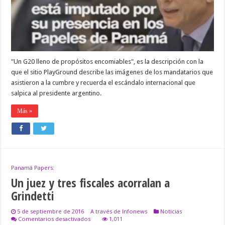
de
Macri
por
los
#PanamáPapers
"Un G20 lleno de propósitos encomiables", es la descripción con la
que el sitio PlayGround describe las imágenes de los mandatarios que
asistieron a la cumbre y recuerda el escándalo internacional que
salpica al presidente argentino.
Más »
Panamá Papers:
Un juez y tres fiscales acorralan a
Grindetti
5 de septiembre de 2016
A través de Infonews
Noticias
en
Comentarios desactivados
1,011