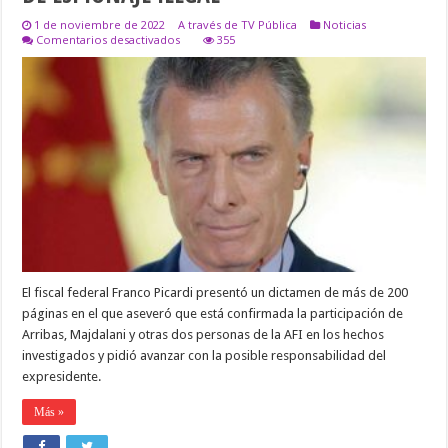
1 de noviembre de 2022
A través de TV Pública
Noticias
en
Comentarios desactivados
355
IMPUTARON
A
MACRI
COMO
SUPUESTO
RESPONSABLE
DE
UN
PLAN
SISTEMÁTICO
DE
ESPIONAJE
ILEGAL
El fiscal federal Franco Picardi presentó un dictamen de más de 200
páginas en el que aseveró que está confirmada la participación de
Arribas, Majdalani y otras dos personas de la AFI en los hechos
investigados y pidió avanzar con la posible responsabilidad del
expresidente.
Más »