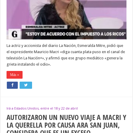
QUE
MACRI
DIGA
CUANTA
PLATA
PUSO
EN
EL
CANAL
DE
La actriz y accionista del diario La Nación, Esmeralda Mitre, pidió que
TELEVISIÓN
LA
el expresidente Mauricio Macri «diga cuanta plata puso en el canal de
NACIÓN+»
televisión La Nación+», y afirmó que ese grupo mediático «genera la
grieta instalando el odio».
Más »
Irá a Estados Unidos, entre el 18 y 22 de abril
AUTORIZARON UN NUEVO VIAJE A MACRI Y
LA QUERELLA POR CAUSA ARA SAN JUAN,
CONSIDERA QUE ES UN EXCESO