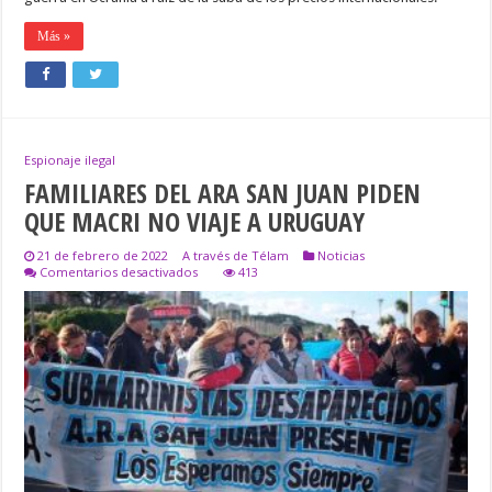
Más »
Espionaje ilegal
FAMILIARES DEL ARA SAN JUAN PIDEN
QUE MACRI NO VIAJE A URUGUAY
21 de febrero de 2022
A través de Télam
Noticias
en
Comentarios desactivados
413
FAMILIARES
DEL
ARA
SAN
JUAN
PIDEN
QUE
MACRI
NO
VIAJE
A
URUGUAY