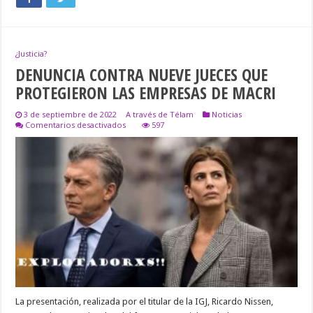
¿Justicia?
DENUNCIA CONTRA NUEVE JUECES QUE
PROTEGIERON LAS EMPRESAS DE MACRI
3 de septiembre de 2022
A través de Télam
Noticias
en
Comentarios desactivados
597
DENUNCIA
CONTRA
NUEVE
JUECES
QUE
PROTEGIERON
LAS
EMPRESAS
DE
MACRI
La presentación, realizada por el titular de la IGJ, Ricardo Nissen,