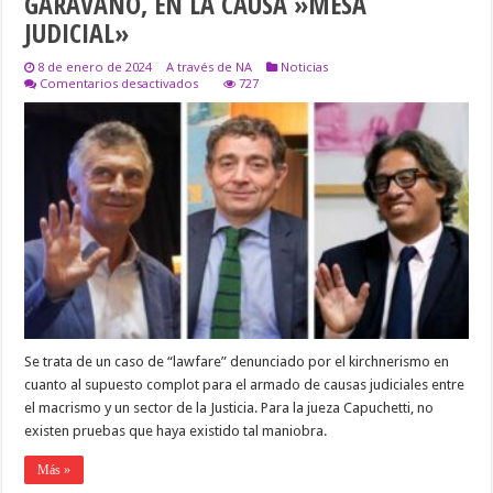
GARAVANO, EN LA CAUSA »MESA
JUDICIAL»
8 de enero de 2024
A través de NA
Noticias
en
Comentarios desactivados
727
SOBRESEYERON
A
MACRI,
PEPÍN
SIMÓN
Y
GARAVANO,
EN
LA
CAUSA
»MESA
JUDICIAL»
Se trata de un caso de “lawfare” denunciado por el kirchnerismo en
cuanto al supuesto complot para el armado de causas judiciales entre
el macrismo y un sector de la Justicia. Para la jueza Capuchetti, no
existen pruebas que haya existido tal maniobra.
Más »