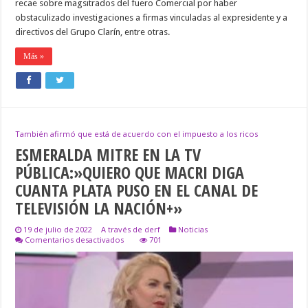
recae sobre magsitrados del fuero Comercial por haber
obstaculizado investigaciones a firmas vinculadas al expresidente y a
directivos del Grupo Clarín, entre otras.
Más »
También afirmó que está de acuerdo con el impuesto a los ricos
ESMERALDA MITRE EN LA TV
PÚBLICA:»QUIERO QUE MACRI DIGA
CUANTA PLATA PUSO EN EL CANAL DE
TELEVISIÓN LA NACIÓN+»
19 de julio de 2022
A través de derf
Noticias
en
Comentarios desactivados
701
ESMERALDA
MITRE
EN
LA
TV
PÚBLICA:»QUIERO