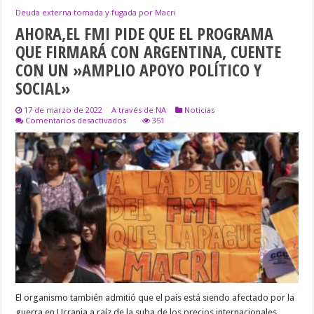
Deuda externa tomada y fugada por Macri
AHORA,EL FMI PIDE QUE EL PROGRAMA
QUE FIRMARÁ CON ARGENTINA, CUENTE
CON UN »AMPLIO APOYO POLÍTICO Y
SOCIAL»
17 de marzo de 2022
A través de NA
Noticias
en
Comentarios desactivados
351
AHORA,EL
FMI
PIDE
QUE
EL
PROGRAMA
QUE
FIRMARÁ
CON
ARGENTINA,
CUENTE
CON
UN
»AMPLIO
APOYO
POLÍTICO
El organismo también admitió que el país está siendo afectado por la
Y
SOCIAL»
guerra en Ucrania a raíz de la suba de los precios internacionales.