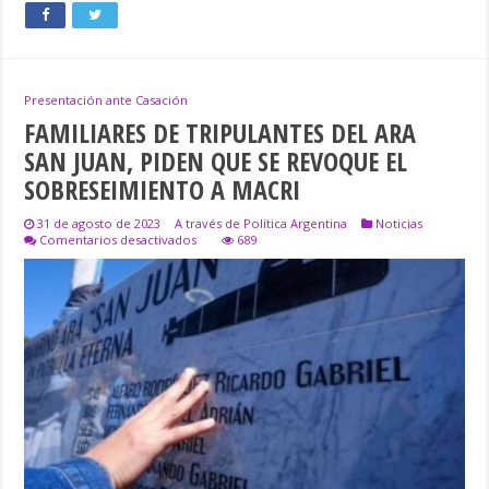
Presentación ante Casación
FAMILIARES DE TRIPULANTES DEL ARA
SAN JUAN, PIDEN QUE SE REVOQUE EL
SOBRESEIMIENTO A MACRI
31 de agosto de 2023
A través de Política Argentina
Noticias
en
Comentarios desactivados
689
FAMILIARES
DE
TRIPULANTES
DEL
ARA
SAN
JUAN,
PIDEN
QUE
SE
REVOQUE
EL
SOBRESEIMIENTO
A
MACRI