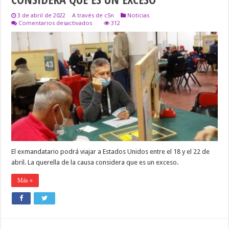
3 de abril de 2022
A través de c5n
Noticias
en
Comentarios desactivados
312
AUTORIZARON
UN
NUEVO
VIAJE
A
MACRI
Y
LA
QUERELLA
POR
CAUSA
ARA
SAN
JUAN,
CONSIDERA
QUE
El exmandatario podrá viajar a Estados Unidos entre el 18 y el 22 de
ES
UN
abril. La querella de la causa considera que es un exceso.
EXCESO
Más »