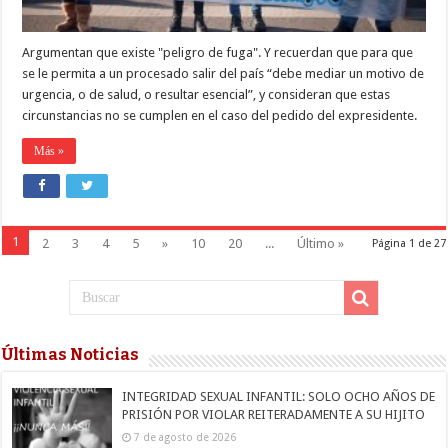
Argumentan que existe "peligro de fuga". Y recuerdan que para que
se le permita a un procesado salir del país “debe mediar un motivo de
urgencia, o de salud, o resultar esencial”, y consideran que estas
circunstancias no se cumplen en el caso del pedido del expresidente.
Más »
1
2
3
4
5
»
10
20
...
Último »
Página 1 de 27
Últimas Noticias
INTEGRIDAD SEXUAL INFANTIL: SOLO OCHO AÑOS DE
PRISIÓN POR VIOLAR REITERADAMENTE A SU HIJITO
7 de agosto de 2026