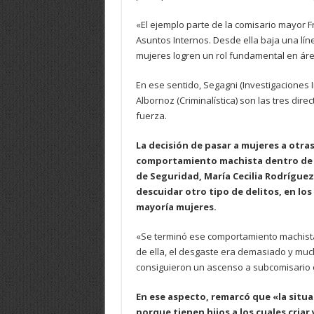
«El ejemplo parte de la comisario mayor
Asuntos Internos. Desde ella baja una lí
mujeres logren un rol fundamental en área
En ese sentido, Segagni (Investigaciones In
Albornoz (Criminalística) son las tres di
fuerza.
La decisión de pasar a mujeres a otras
comportamiento machista dentro de la
de Seguridad, María Cecilia Rodríguez,
descuidar otro tipo de delitos, en lo
mayoría mujeres.
«Se terminó ese comportamiento machista
de ella, el desgaste era demasiado y muc
consiguieron un ascenso a subcomisario o co
En ese aspecto, remarcó que «la situac
porque tienen hijos a los cuales criar