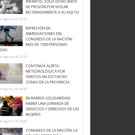
INFANTIL: SOLO OCHO AÑOS
DE PRISIÓN POR VIOLAR
REITERADAMENTE A SU HIJITO
de agosto de 2026
REPRESIÓN EN
INMEDIACIONES DEL
CONGRESO DE LA NACIÓN:
MÁS DE 1500 PERSONAS
IDAS
de agosto de 2026
CONTINÚA ALERTA
METEOROLÓGICA POR
VIENTOS EN DISTINTAS
ZONAS DE LA PROVINCIA
de agosto de 2026
EN BARRIO SOLIDARIDAD
HABRÁ UNA JORNADA DE
SERVICIOS Y DERECHOS DE LAS
MUJERES
de agosto de 2026
CONGRESO DE LA NACIÓN :LA