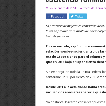
26 de enero de 2014
A través de: Terra.
Facebook
Twitter
La presencia de mujeres en comisarías de la 
la vez se produjo un aumento del personal fem
trata de personas.
En ese sentido, según un relevamiento
relación hombre-mujer dentro de las d
era de 72 por ciento para el primero y
que en 2014 bajó a 14 por ciento dentr
Sin embargo, en toda la Policía Federal l
conformar un 15 por ciento en 2013 a tene
Desde 2011 a la actualidad había crec
incluso dos años atrás parecía que i
No obstante, lograron conservar puestos 