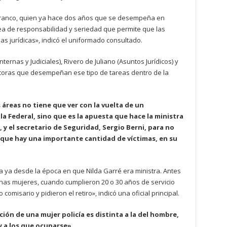
 Franco, quien ya hace dos años que se desempeña en
nea de responsabilidad y seriedad que permite que las
s jurídicas», indicó el uniformado consultado.
ternas y Judiciales), Rivero de Juliano (Asuntos Jurídicos) y
rectoras que desempeñan ese tipo de tareas dentro de la
 áreas no tiene que ver con la vuelta de un
 Federal, sino que es la apuesta que hace la ministra
 y el secretario de Seguridad, Sergio Berni, para no
s que hay una importante cantidad de víctimas, en su
 ya desde la época en que Nilda Garré era ministra. Antes
has mujeres, cuando cumplieron 20 o 30 años de servicio
misario y pidieron el retiro», indicó una oficial principal.
ión de una mujer policía es distinta a la del hombre,
 y a los que ocuparse».