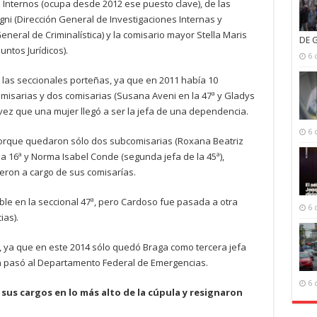
Internos (ocupa desde 2012 ese puesto clave), de las
ni (Dirección General de Investigaciones Internas y
eneral de Criminalística) y la comisario mayor Stella Maris
DE 
untos Jurídicos).
6 
 las seccionales porteñas, ya que en 2011 había 10
misarias y dos comisarias (Susana Aveni en la 47ª y Gladys
 vez que una mujer llegó a ser la jefa de una dependencia.
6 
porque quedaron sólo dos subcomisarias (Roxana Beatriz
 16ª y Norma Isabel Conde (segunda jefa de la 45ª),
eron a cargo de sus comisarías.
le en la seccional 47ª, pero Cardoso fue pasada a otra
6 
as).
s, ya que en este 2014 sólo quedó Braga como tercera jefa
én pasó al Departamento Federal de Emergencias.
6 
 sus cargos en lo más alto de la cúpula y resignaron