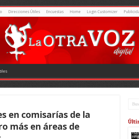
o
Direcciones Útiles
Encuestas
Home
Login Customizer
Publicid
iles
 en comisarías de la
Últi
ero más en áreas de
r