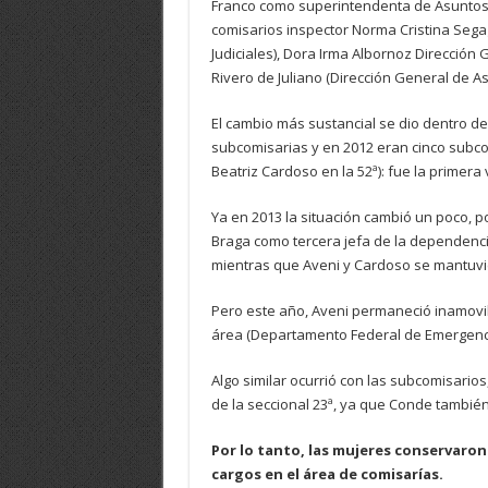
Franco como superintendenta de Asuntos 
comisarios inspector Norma Cristina Segag
Judiciales), Dora Irma Albornoz Dirección G
Rivero de Juliano (Dirección General de As
El cambio más sustancial se dio dentro de
subcomisarias y en 2012 eran cinco subco
Beatriz Cardoso en la 52ª): fue la primera
Ya en 2013 la situación cambió un poco, 
Braga como tercera jefa de la dependencia
mientras que Aveni y Cardoso se mantuvi
Pero este año, Aveni permaneció inamovib
área (Departamento Federal de Emergenci
Algo similar ocurrió con las subcomisario
de la seccional 23ª, ya que Conde tambi
Por lo tanto, las mujeres conservaron
cargos en el área de comisarías.