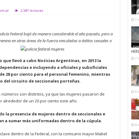
com.ar
2,581 lecturas
7 
Policía Federal bajó de manera considerable el año pasado, pero a
enino en otras áreas de la Fuerza vinculadas a delitos sexuales o
HER
7 
 que llevó a cabo Noticias Argentinas, en 2013 la
ependencias e incluyendo a oficiales y suboficiales
 de 28 por ciento para el personal femenino, mientras
o del circuito de seccionales porteñas.
6 
os números son distintos, ya que las mujeres pasaron de
r alrededor de un 20 por ciento este año.
ido la presencia de mujeres dentro de seccionales e
ban a sumar más uniformadas dentro de la cúpula.
6 
clave dentro de la Federal, con la comisario mayor Mabel