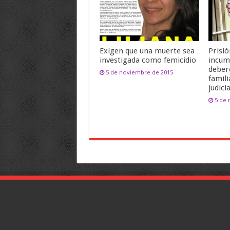
Exigen que una muerte sea
Prisió
investigada como femicidio
incum
deber
5 de noviembre de 2015
famili
judicia
5 de