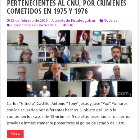
PERTENECIENTES AL CNU, POR CRÍMENES
COMETIDOS EN 1975 Y 1976
23 de febrero de 2026
A través de Fiscales.gob.ar
Noticias
en
Comentarios desactivados
230
JUZGAN
A
TRES
GENOCIDAS
CIVILES
PERTENECIENTES
AL
CNU,
POR
CRÍMENES
COMETIDOS
EN
1975
Y
1976
Carlos “El Indio” Castillo, Antonio “Tony” Jesús y José “Pipi” Pomares
son los acusados por diferentes hechos. El objeto del juicio lo
componen los casos de 13 víctimas -9 de ellas, asesinadas- de hechos
previos e inmediatamente posteriores al golpe de Estado de 1976.
Más »