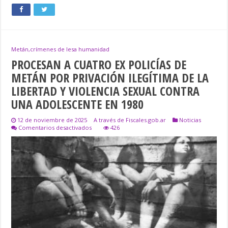
Metán,crímenes de lesa humanidad
PROCESAN A CUATRO EX POLICÍAS DE
METÁN POR PRIVACIÓN ILEGÍTIMA DE LA
LIBERTAD Y VIOLENCIA SEXUAL CONTRA
UNA ADOLESCENTE EN 1980
12 de noviembre de 2025
A través de Fiscales.gob.ar
Noticias
en
Comentarios desactivados
426
PROCESAN
A
CUATRO
EX
POLICÍAS
DE
METÁN
POR
PRIVACIÓN
ILEGÍTIMA
DE
LA
LIBERTAD