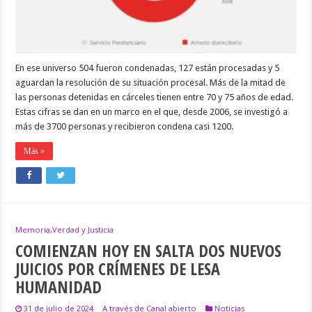
CRIMINALES
EN
ARRESTO
DOMICILIARIO
Y
128
En ese universo 504 fueron condenadas, 127 están procesadas y 5
EN
INSTITUCIONES
aguardan la resolución de su situación procesal. Más de la mitad de
PENITENCIARIAS
las personas detenidas en cárceles tienen entre 70 y 75 años de edad.
Estas cifras se dan en un marco en el que, desde 2006, se investigó a
más de 3700 personas y recibieron condena casi 1200.
Más »
Memoria,Verdad y Justicia
COMIENZAN HOY EN SALTA DOS NUEVOS
JUICIOS POR CRÍMENES DE LESA
HUMANIDAD
31 de julio de 2024
A través de Canal abierto
Noticias