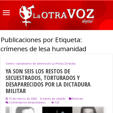
Publicaciones por Etiqueta:
crímenes de lesa humanidad
Centro clandestino de detención La Perla,Córdoba
YA SON SEIS LOS RESTOS DE
SECUESTRADOS, TORTURADOS Y
DESAPARECIDOS POR LA DICTADURA
MILITAR
15 de marzo de 2026
A través de cba24n
Noticias
en
Comentarios desactivados
123
YA
SON