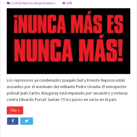
en
Comentarios desactivados
348
COMIENZAN
HOY
EN
SALTA
DOS
NUEVOS
JUICIOS
POR
CRÍMENES
DE
LESA
HUMANIDAD
Los represores ya condenados Joaquín Guil y Ernesto Repossi están
acusados por el asesinato del militante Pedro Urueña. El exinspector
policial Juan Carlos Alzugaray está imputado por secuestro y torturas
contra Eduardo Porcel. Suman 15 los juicios en curso en el país.
Más »