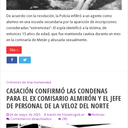
Y
VIOLENCIA
SEXUAL
De acuerdo con la resolución, la Policía infiltró a un agente como
CONTRA
UNA
alumno en una escuela secundaria por la aparición de inscripciones
ADOLESCENTE
consideradas “extremistas”. El espía identificó a la víctima, de
EN
1980
entonces 15 años de edad, que fue mantenida cautiva durante un mes
en la comisaría de Metán y abusada sexualmente.
Más »
Crímenes de lesa humanidad
CASACIÓN CONFIRMÓ LAS CONDENAS
PARA EL EX COMISARIO ALMIRÓN Y EL JEFE
DE PERSONAL DE LA VELOZ DEL NORTE
26 de mayo de 2025
A través de Fiscales.gob.ar
Noticias
en
Comentarios desactivados
285
CASACIÓN
CONFIRMÓ