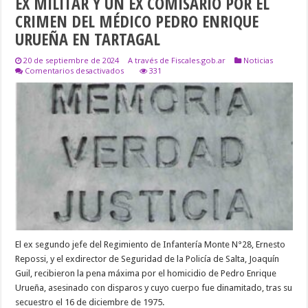
EX MILITAR Y UN EX COMISARIO POR EL
CRIMEN DEL MÉDICO PEDRO ENRIQUE
URUEÑA EN TARTAGAL
20 de septiembre de 2024
A través de Fiscales.gob.ar
Noticias
en
Comentarios desactivados
331
CONDENARON
A
PRISIÓN
PERPETUA
A
UN
EX
MILITAR
Y
UN
EX
COMISARIO
POR
EL
CRIMEN
DEL
El ex segundo jefe del Regimiento de Infantería Monte N°28, Ernesto
MÉDICO
PEDRO
Repossi, y el exdirector de Seguridad de la Policía de Salta, Joaquín
ENRIQUE
Guil, recibieron la pena máxima por el homicidio de Pedro Enrique
URUEÑA
EN
Urueña, asesinado con disparos y cuyo cuerpo fue dinamitado, tras su
TARTAGAL
secuestro el 16 de diciembre de 1975.