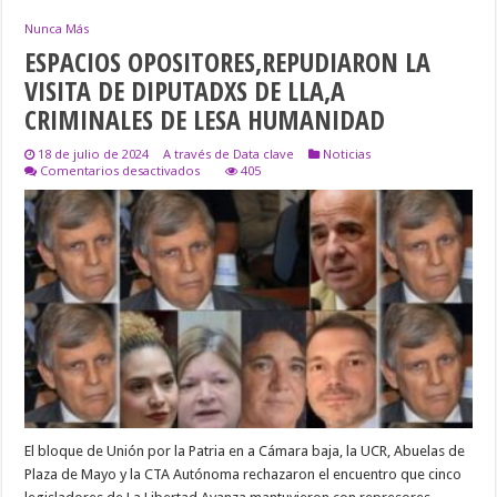
Nunca Más
ESPACIOS OPOSITORES,REPUDIARON LA
VISITA DE DIPUTADXS DE LLA,A
CRIMINALES DE LESA HUMANIDAD
18 de julio de 2024
A través de Data clave
Noticias
en
Comentarios desactivados
405
ESPACIOS
OPOSITORES,REPUDIARON
LA
VISITA
DE
DIPUTADXS
DE
LLA,A
CRIMINALES
DE
LESA
HUMANIDAD
El bloque de Unión por la Patria en a Cámara baja, la UCR, Abuelas de
Plaza de Mayo y la CTA Autónoma rechazaron el encuentro que cinco