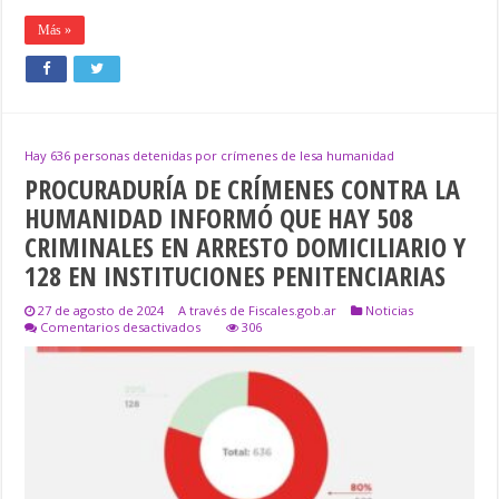
Más »
Hay 636 personas detenidas por crímenes de lesa humanidad
PROCURADURÍA DE CRÍMENES CONTRA LA
HUMANIDAD INFORMÓ QUE HAY 508
CRIMINALES EN ARRESTO DOMICILIARIO Y
128 EN INSTITUCIONES PENITENCIARIAS
27 de agosto de 2024
A través de Fiscales.gob.ar
Noticias
en
Comentarios desactivados
306
PROCURADURÍA
DE
CRÍMENES
CONTRA
LA
HUMANIDAD
INFORMÓ
QUE
HAY
508