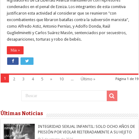
legisladores de La Libertad Avanza mantuvieron con represores
condenados en el penal de Ezeiza. Los integrantes de esta comitiva
justificaron esta actividad al considerar que se reunieron "con
excombatientes que libraron batallas contra la subversión marxista",
como Alfredo Astiz, Antonio Pernías, y Adolfo Donda, Raúl
Guglielminetti y Carlos Suárez Masón, sentenciados por secuestros,
desapariciones, torturas y robo de bebés.
Más »
1
2
3
4
5
»
10
...
Último »
Página 1 de 19
Últimas Noticias
INTEGRIDAD SEXUAL INFANTIL: SOLO OCHO AÑOS DE
PRISIÓN POR VIOLAR REITERADAMENTE A SU HIJITO
7 de agosto de 2026