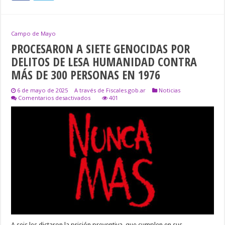
Campo de Mayo
PROCESARON A SIETE GENOCIDAS POR
DELITOS DE LESA HUMANIDAD CONTRA
MÁS DE 300 PERSONAS EN 1976
6 de mayo de 2025
A través de Fiscales.gob.ar
Noticias
en
Comentarios desactivados
401
PROCESARON
A
SIETE
GENOCIDAS
POR
DELITOS
DE
LESA
HUMANIDAD
CONTRA
MÁS
DE
300
PERSONAS
EN
1976
A seis les dictaron la prisión preventiva, que cumplen en sus