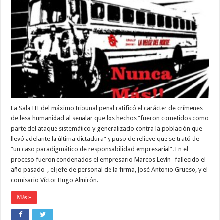
LAS
CONDENAS
PARA
EL
EX
COMISARIO
ALMIRÓN
Y
EL
JEFE
DE
PERSONAL
DE
LA
La Sala III del máximo tribunal penal ratificó el carácter de crímenes
VELOZ
DEL
de lesa humanidad al señalar que los hechos “fueron cometidos como
NORTE
parte del ataque sistemático y generalizado contra la población que
llevó adelante la última dictadura” y puso de relieve que se trató de
“un caso paradigmático de responsabilidad empresarial”. En el
proceso fueron condenados el empresario Marcos Levín -fallecido el
año pasado-, el jefe de personal de la firma, José Antonio Grueso, y el
comisario Víctor Hugo Almirón.
Más »