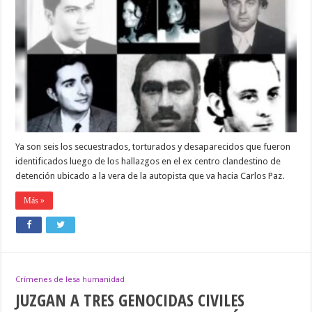
SEIS
LOS
RESTOS
DE
SECUESTRADOS,
TORTURADOS
Y
DESAPARECIDOS
POR
LA
DICTADURA
MILITAR
Ya son seis los secuestrados, torturados y desaparecidos que fueron
identificados luego de los hallazgos en el ex centro clandestino de
detención ubicado a la vera de la autopista que va hacia Carlos Paz.
Más »
Crímenes de lesa humanidad
JUZGAN A TRES GENOCIDAS CIVILES