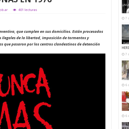
gob.ar
401 lecturas
7 
preventiva, que cumplen en sus domicilios. Están procesados
 ilegales de la libertad, imposición de tormentos y
as que pasaron por los centros clandestinos de detención
HER
7 
6 
6 