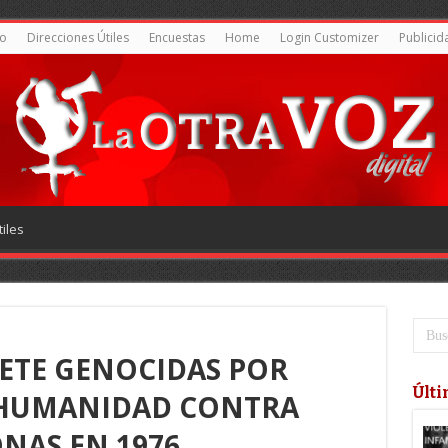
o
Direcciones Útiles
Encuestas
Home
Login Customizer
Publicid
iles
ETE GENOCIDAS POR
Últi
A HUMANIDAD CONTRA
ONAS EN 1976