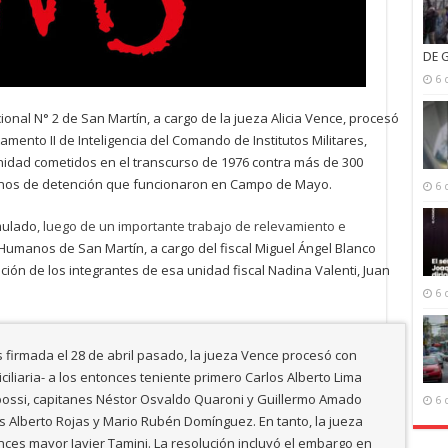
DE 
6 
cional N° 2 de San Martín, a cargo de la jueza Alicia Vence, procesó
amento II de Inteligencia del Comando de Institutos Militares,
idad cometidos en el transcurso de 1976 contra más de 300
stinos de detención que funcionaron en Campo de Mayo.
6 
mulado
, luego de un importante trabajo de relevamiento e
 Humanos de San Martín, a cargo del fiscal Miguel Ángel Blanco
ción de los integrantes de esa unidad fiscal Nadina Valenti, Juan
6 
as firmada el 28 de abril pasado, la jueza Vence procesó con
iliaria- a los entonces teniente primero Carlos Alberto Lima
ossi, capitanes Néstor Osvaldo Quaroni y Guillermo Amado
6 
 Alberto Rojas y Mario Rubén Domínguez. En tanto, la jueza
nces mayor Javier Tamini. La resolución incluyó el embargo en