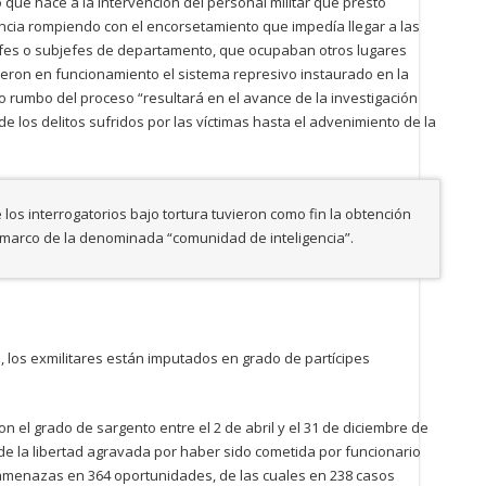
 que hace a la intervención del personal militar que prestó
ncia rompiendo con el encorsetamiento que impedía llegar a las
fes o subjefes de departamento, que ocupaban otros lugares
eron en funcionamiento el sistema represivo instaurado en la
 rumbo del proceso “resultará en el avance de la investigación
 los delitos sufridos por las víctimas hasta el advenimiento de la
e los interrogatorios bajo tortura tuvieron como fin la obtención
 marco de la denominada “comunidad de inteligencia”.
 los exmilitares están imputados en grado de partícipes
 el grado de sargento entre el 2 de abril y el 31 de diciembre de
l de la libertad agravada por haber sido cometida por funcionario
y amenazas en 364 oportunidades, de las cuales en 238 casos