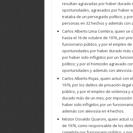
resultan agravadas por haber durado m
oportunidades, agravados por haber sid
trataba de un perseguido político; y p
personas en 32 hechos y además con a
Carlos Alberto Lima Coimbra, quien se 
hasta el 16 de octubre de 1976, por pri
funcionario público, y por el empleo d
oportunidades por haber durado más d
por haber sido infligidos por un funcio
político; y por el homicidio agravado 
oportunidades y además con alevosía 
Carlos Alberto Rojas, quien actuó con e
1976, por los delitos de privación ilega
público, y por el empleo de violencia
durado más de un mes; por imposición
haber sido infligidos por un funcionari
además con alevosía en 4 hechos.
Néstor Osvaldo Quaroni, quien actuó con
de 1976, como responsable de los delito
cometida por funcionario público, y po