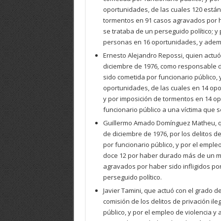
oportunidades, de las cuales 120 está
tormentos en 91 casos agravados por ha
se trataba de un perseguido político; 
personas en 16 oportunidades, y adem
Ernesto Alejandro Repossi, quien actuó
diciembre de 1976, como responsable de 
sido cometida por funcionario público,
oportunidades, de las cuales en 14 o
y por imposición de tormentos en 14 op
funcionario público a una víctima que s
Guillermo Amado Domínguez Matheu, quie
de diciembre de 1976, por los delitos d
por funcionario público, y por el empl
doce 12 por haber durado más de un me
agravados por haber sido infligidos por
perseguido político.
Javier Tamini, que actuó con el grado d
comisión de los delitos de privación il
público, y por el empleo de violencia 