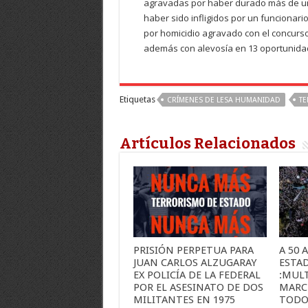
agravadas por haber durado más de un
haber sido infligidos por un funcionario
por homicidio agravado con el concur
además con alevosía en 13 oportunida
Etiquetas
CRÍMENES DE LESA HUMANIDAD
TE
Artículos Relacionados
PRISIÓN PERPETUA PARA
A 50 
JUAN CARLOS ALZUGARAY
ESTA
EX POLICÍA DE LA FEDERAL
:MUL
POR EL ASESINATO DE DOS
MARC
MILITANTES EN 1975
TODO 