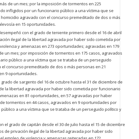
ás de un mes; por la imposición de tormentos en 225
o infligidos por un funcionario público a una víctima que se
or homicidio agravado con el concurso premeditado de dos o más
levosía en 15 oportunidades.
desempeñó con el grado de teniente primero desde el 16 de abril
vación ilegal de la libertad agravada por haber sido cometida por
e violencia y amenazas en 273 oportunidades; agravadas en 179
e un mes; por imposición de tormentos en 175 casos, agravados
nario público a una víctima que se trataba de un perseguido
con el concurso premeditado de dos o más personas en 21
en 9 oportunidades.
l grado de sargento del 16 de octubre hasta el 31 de diciembre de
l de la libertad agravada por haber sido cometida por funcionario
 y amenazas en 81 oportunidades, en 57 agravadas por haber
 de tormentos en 44 casos, agravados en 9 oportunidades por
o público a una víctima que se trataba de un perseguido político y
 el grado de capitán desde el 30 de julio hasta el 15 de diciembre
s de privación ilegal de la libertad agravada por haber sido
r el empleo de violencia y amenazas reiteradas en 172