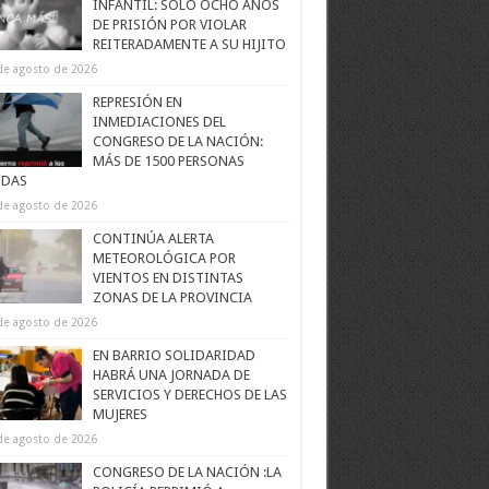
INFANTIL: SOLO OCHO AÑOS
DE PRISIÓN POR VIOLAR
REITERADAMENTE A SU HIJITO
de agosto de 2026
REPRESIÓN EN
INMEDIACIONES DEL
CONGRESO DE LA NACIÓN:
MÁS DE 1500 PERSONAS
IDAS
de agosto de 2026
CONTINÚA ALERTA
METEOROLÓGICA POR
VIENTOS EN DISTINTAS
ZONAS DE LA PROVINCIA
de agosto de 2026
EN BARRIO SOLIDARIDAD
HABRÁ UNA JORNADA DE
SERVICIOS Y DERECHOS DE LAS
MUJERES
de agosto de 2026
CONGRESO DE LA NACIÓN :LA