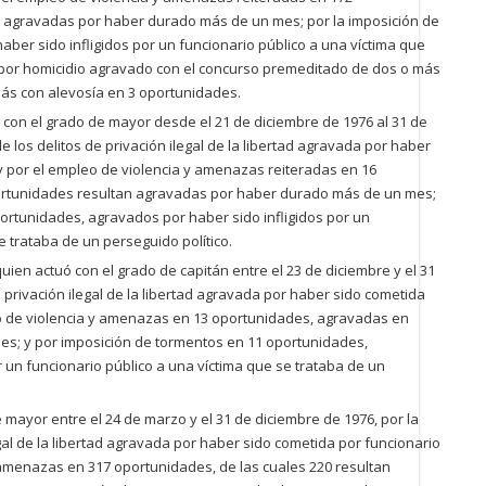
n agravadas por haber durado más de un mes; por la imposición de
ber sido infligidos por un funcionario público a una víctima que
y por homicidio agravado con el concurso premeditado de dos o más
ás con alevosía en 3 oportunidades.
 con el grado de mayor desde el 21 de diciembre de 1976 al 31 de
los delitos de privación ilegal de la libertad agravada por haber
 y por el empleo de violencia y amenazas reiteradas en 16
portunidades resultan agravadas por haber durado más de un mes;
ortunidades, agravados por haber sido infligidos por un
e trataba de un perseguido político.
n actuó con el grado de capitán entre el 23 de diciembre y el 31
e privación ilegal de la libertad agravada por haber sido cometida
eo de violencia y amenazas en 13 oportunidades, agravadas en
s; y por imposición de tormentos en 11 oportunidades,
 un funcionario público a una víctima que se trataba de un
e mayor entre el 24 de marzo y el 31 de diciembre de 1976, por la
egal de la libertad agravada por haber sido cometida por funcionario
y amenazas en 317 oportunidades, de las cuales 220 resultan