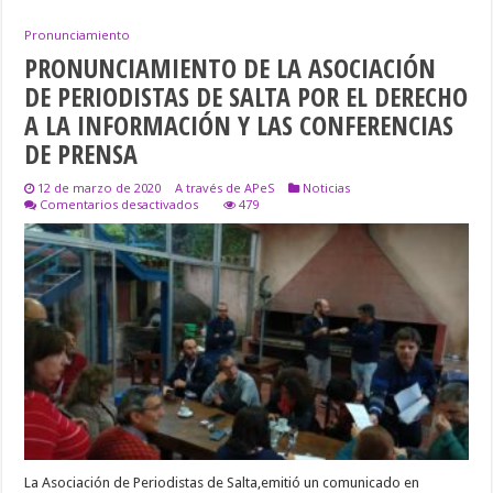
Pronunciamiento
PRONUNCIAMIENTO DE LA ASOCIACIÓN
DE PERIODISTAS DE SALTA POR EL DERECHO
A LA INFORMACIÓN Y LAS CONFERENCIAS
DE PRENSA
12 de marzo de 2020
A través de APeS
Noticias
en
Comentarios desactivados
479
PRONUNCIAMIENTO
DE
LA
ASOCIACIÓN
DE
PERIODISTAS
DE
SALTA
POR
EL
DERECHO
A
LA
INFORMACIÓN
Y
LAS
La Asociación de Periodistas de Salta,emitió un comunicado en
CONFERENCIAS