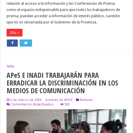
DE
relación al acceso a la información y las Conferencias de Prensa
PRENSA
como el espacio indispensable para que todxs lxs trabajadorxs de
prensa, puedan acceder a información de interés público, cuestión
que no es observada por el Gobierno de la Provincia.
Más »
Salta
APeS E INADI TRABAJARÁN PARA
ERRADICAR LA DISCRIMINACIÓN EN LOS
MEDIOS DE COMUNICACIÓN
3 de marzo de 2020
A través de APeS
Noticias
en
Comentarios desactivados
533
APeS
E
INADI
TRABAJARÁN
PARA
ERRADICAR