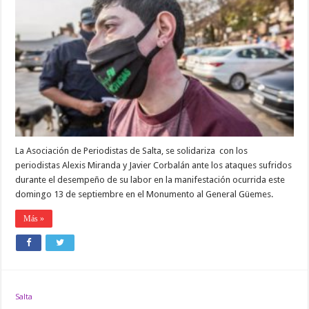
LA
AGRESIÓN
SUFRIDA
POR
PERIODISTAS
Y
EXIGE
QUE
SE
ACTIVE
EL
MINISTRO
PULLEIRO
La Asociación de Periodistas de Salta, se solidariza con los
periodistas Alexis Miranda y Javier Corbalán ante los ataques sufridos
durante el desempeño de su labor en la manifestación ocurrida este
domingo 13 de septiembre en el Monumento al General Güemes.
Más »
Salta