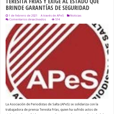
TERESITA FRÍAS Y EXIGE AL ESTADO QUE
BRINDE GARANTÍAS DE SEGURIDAD
1 de febrero de 2021
A través de APeS
Noticias
en
Comentarios desactivados
514
APeS
SE
SOLIDARIZA
CON
LA
PERIODISTA
TERESITA
FRÍAS
Y
EXIGE
AL
ESTADO
QUE
BRINDE
GARANTÍAS
DE
SEGURIDAD
La Asociación de Periodistas de Salta (APeS) se solidariza con la
trabajadora de prensa Teresita Frías, quien ha sufrido actos de