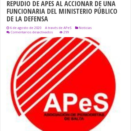
REPUDIO DE APES AL ACCIONAR DE UNA
FUNCIONARIA DEL MINISTERIO PÚBLICO
DE LA DEFENSA
6 de agosto de 2020
A través de APeS
Noticias
en
Comentarios desactivados
299
REPUDIO
DE
APES
AL
ACCIONAR
DE
UNA
FUNCIONARIA
DEL
MINISTERIO
PÚBLICO
DE
LA
DEFENSA