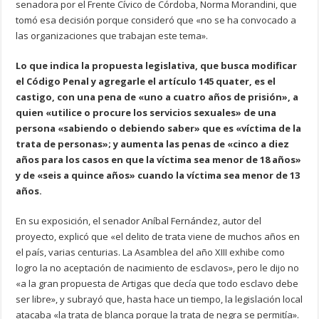
senadora por el Frente Cívico de Córdoba, Norma Morandini, que
tomó esa decisión porque consideró que «no se ha convocado a
las organizaciones que trabajan este tema».
Lo que indica la propuesta legislativa, que busca modificar
el Código Penal y agregarle el artículo 145 quater, es el
castigo, con una pena de «uno a cuatro años de prisión», a
quien «utilice o procure los servicios sexuales» de una
persona «sabiendo o debiendo saber» que es «víctima de la
trata de personas»; y aumenta las penas de «cinco a diez
años para los casos en que la víctima sea menor de 18 años»
y de «seis a quince años» cuando la víctima sea menor de 13
años.
En su exposición, el senador Aníbal Fernández, autor del
proyecto, explicó que «el delito de trata viene de muchos años en
el país, varias centurias. La Asamblea del año XIII exhibe como
logro la no aceptación de nacimiento de esclavos», pero le dijo no
«a la gran propuesta de Artigas que decía que todo esclavo debe
ser libre», y subrayó que, hasta hace un tiempo, la legislación local
atacaba «la trata de blanca porque la trata de negra se permitía».