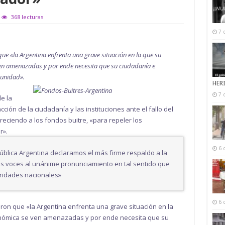
368 lecturas
7 
e «la Argentina enfrenta una grave situación en la que su
ven amenazadas y por ende necesita que su ciudadanía e
 unidad».
HER
7 
e la
ción de la ciudadanía y las instituciones ante el fallo del
ciendo a los fondos buitre, «para repeler los
r».
6 
blica Argentina declaramos el más firme respaldo a la
s voces al unánime pronunciamiento en tal sentido que
oridades nacionales»
6 
on que «la Argentina enfrenta una grave situación en la
onómica se ven amenazadas y por ende necesita que su