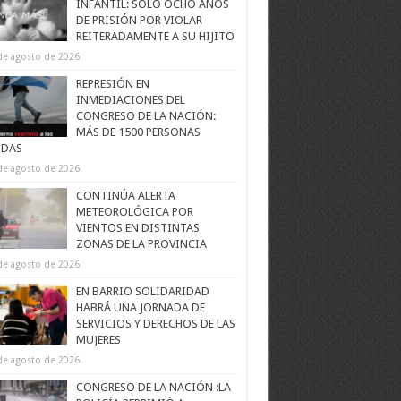
INFANTIL: SOLO OCHO AÑOS
DE PRISIÓN POR VIOLAR
REITERADAMENTE A SU HIJITO
de agosto de 2026
REPRESIÓN EN
INMEDIACIONES DEL
CONGRESO DE LA NACIÓN:
MÁS DE 1500 PERSONAS
IDAS
de agosto de 2026
CONTINÚA ALERTA
METEOROLÓGICA POR
VIENTOS EN DISTINTAS
ZONAS DE LA PROVINCIA
de agosto de 2026
EN BARRIO SOLIDARIDAD
HABRÁ UNA JORNADA DE
SERVICIOS Y DERECHOS DE LAS
MUJERES
de agosto de 2026
CONGRESO DE LA NACIÓN :LA