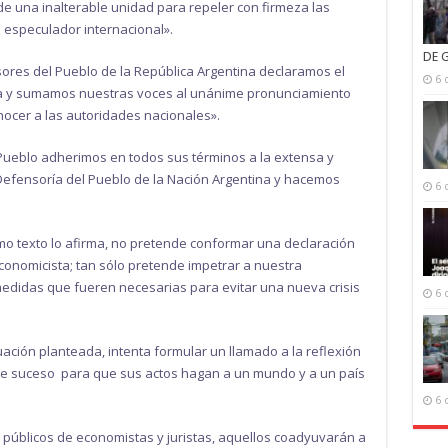
de una inalterable unidad para repeler con firmeza las
 especulador internacional».
DE 
sores del Pueblo de la República Argentina declaramos el
6 
na y sumamos nuestras voces al unánime pronunciamiento
nocer a las autoridades nacionales».
Pueblo adherimos en todos sus términos a la extensa y
Defensoría del Pueblo de la Nación Argentina y hacemos
6 
o texto lo afirma, no pretende conformar una declaración
economicista; tan sólo pretende impetrar a nuestra
medidas que fueren necesarias para evitar una nueva crisis
6 
tuación planteada, intenta formular un llamado a la reflexión
te suceso para que sus actos hagan a un mundo y a un país
6 
s públicos de economistas y juristas, aquellos coadyuvarán a