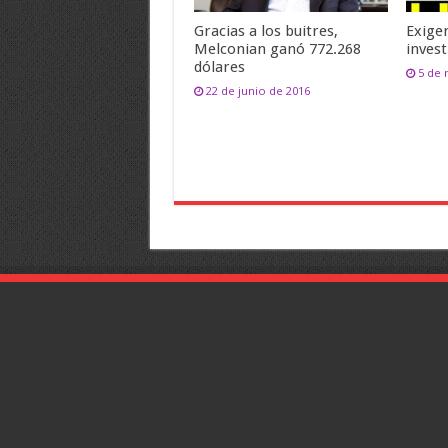
Gracias a los buitres,
Exige
Melconian ganó 772.268
inves
dólares
5 de
22 de junio de 2016