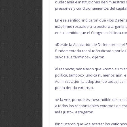
ciudadanía e instituciones den muestras 
presiones y condicionamientos del capital
En ese sentido, indicaron que «los Defen
más firme respaldo a la postura argenti
en tal sentido que el Congreso hiciera co
«Desde la Asociación de Defensores del 
fundamentada resolución dictada por la 
suyos sus términos», dijeron.
Al respecto, señalaron que «como su mism
política, tampoco jurídica ni, menos aún, 
Administración la adopción de todas las 
por la deuda externa».
«A la vez, porque es inescindible de la si
a todos los responsables externos de es
más justo», agregaron.
Ibndiucaron que «de acertar los vaticinio