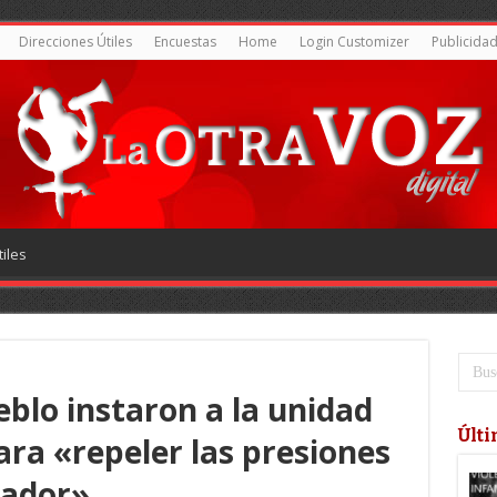
Direcciones Útiles
Encuestas
Home
Login Customizer
Publicida
iles
blo instaron a la unidad
Últi
ara «repeler las presiones
lador»