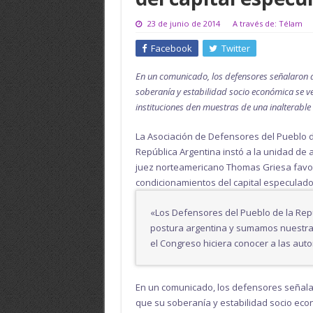
23 de junio de 2014
A través de: Télam
Facebook
Twitter
En un comunicado, los defensores señalaron qu
soberanía y estabilidad socio económica se 
instituciones den muestras de una inalterable
La Asociación de Defensores del Pueblo d
República Argentina instó a la unidad de ac
juez norteamericano Thomas Griesa favore
condicionamientos del capital especulado
«Los Defensores del Pueblo de la Repú
postura argentina y sumamos nuestra
el Congreso hiciera conocer a las aut
En un comunicado, los defensores señalar
que su soberanía y estabilidad socio ec