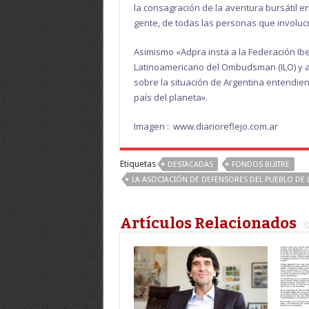
la consagración de la aventura bursátil e
gente, de todas las personas que involu
Asimismo «Adpra insta a la Federación Ib
Latinoamericano del Ombudsman (ILO) y al
sobre la situación de Argentina entendie
país del planeta».
Imagen : www.diarioreflejo.com.ar
Etiquetas
DESTACADAS
FONDOS BUITRE
LA ASOCIACIÓN DE DEFENSORES DEL PUEBLO DE 
Artículos Relacionados