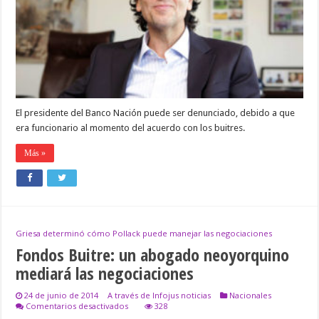
772.268
dólares
El presidente del Banco Nación puede ser denunciado, debido a que
era funcionario al momento del acuerdo con los buitres.
Más »
Griesa determinó cómo Pollack puede manejar las negociaciones
Fondos Buitre: un abogado neoyorquino
mediará las negociaciones
24 de junio de 2014
A través de Infojus noticias
Nacionales
en
Comentarios desactivados
328
Fondos