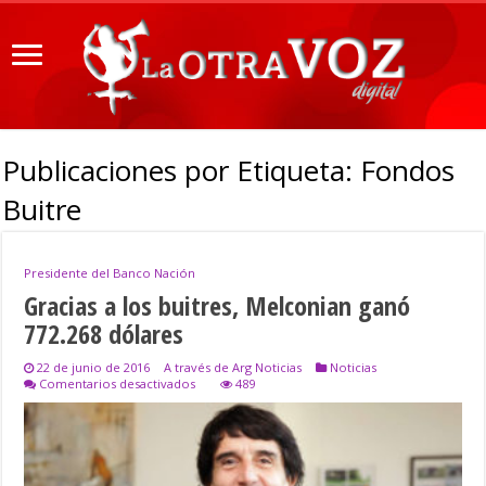
Publicaciones por Etiqueta:
Fondos
Buitre
Presidente del Banco Nación
Gracias a los buitres, Melconian ganó
772.268 dólares
22 de junio de 2016
A través de Arg Noticias
Noticias
en
Comentarios desactivados
489
Gracias
a
los
buitres,
Melconian
ganó