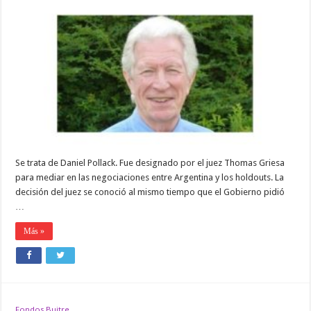
Buitre:
un
abogado
neoyorquino
mediará
las
negociaciones
Se trata de Daniel Pollack. Fue designado por el juez Thomas Griesa
para mediar en las negociaciones entre Argentina y los holdouts. La
decisión del juez se conoció al mismo tiempo que el Gobierno pidió
…
Más »
Fondos Buitre