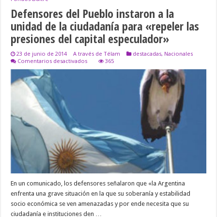
Defensores del Pueblo instaron a la
unidad de la ciudadanía para «repeler las
presiones del capital especulador»
23 de junio de 2014
A través de Télam
destacadas
,
Nacionales
en
Comentarios desactivados
365
Defensores
del
Pueblo
instaron
a
la
unidad
de
la
ciudadanía
para
«repeler
las
presiones
del
capital
En un comunicado, los defensores señalaron que «la Argentina
especulador»
enfrenta una grave situación en la que su soberanía y estabilidad
socio económica se ven amenazadas y por ende necesita que su
ciudadanía e instituciones den …