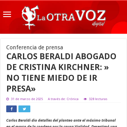
Conferencia de prensa
CARLOS BERALDI ABOGADO
DE CRISTINA KIRCHNER: »
NO TIENE MIEDO DE IR
PRESA»
31 de marzo de 2025
A través de: Crónica
328 lecturas
Carlos Beraldi dio detalles del planteo ante el máximo tribunal
en el marco de la condena por la causa Vialidad. Desestimó una