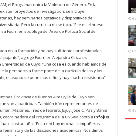
NSAM, el Programa contra la Violencia de Género. En la
xisten proyectos de investigación, se incluye
terias, hay seminarios optativos y dispositivos de
6 
versitaria. Pero la currícula no se toca. “Ese es el hueso
sa Fournier, socióloga del Área de Política Social del
ada en la formación y no hay suficientes profesionales
6 
l pujante”, agregó Fournier. Alejandra Ciriza es
la Universidad de Cuyo: “Una cosa es cuando hablamos de
 la perspectiva forme parte de la currícula de los y las
í, el asunto se pone más difícil y hay mucha resistencia”,
ntinas, Provincia de Buenos Aires) y la de Cuyo son
ue van a participar. También irán representantes de
umán, Misiones, Tres de febrero, Jujuy, José C. Paz y Bahía
4 
a, coordinadora del Programa de la UNSAM contó a
Infojus
ó hace casi un año. “En la red hay muchas compañeras
da feminista y de las discusiones académicas. Nos dimos