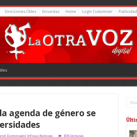
Direcciones Útiles
Encuestas
Home
Login Customizer
Publicidad
iles
 la agenda de género se
Últi
versidades
uriel Dominzaín/ Infojus Noticias
874 lecturas