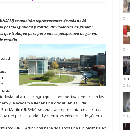
6 
(UNSAM) se reunirán representantes de más de 25
d por “la igualdad y contra las violencias de género”.
s que trabajan para para que la perspectiva de género
de estudio.
6 
ciedad
tas.
an
DE 
en
6 
 hacia
odavía falta: no se logra que la perspectiva penetre en las
ero y la academia tienen una cita: el jueves 3 de
e San Martín (UNSAM), se reunirán representantes de más
una red por “la igualdad y contra las violencias de género”.
6 
armiento (UNGS) funciona hace dos años una Diplomatura en