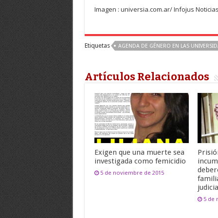
Imagen : universia.com.ar/ Infojus Noticia
Etiquetas
AGENDA DE GÉNERO EN LAS UNIVERSI
Artículos Relacionados
Exigen que una muerte sea
Prisió
investigada como femicidio
incum
deber
5 de noviembre de 2015
famili
judicia
5 de