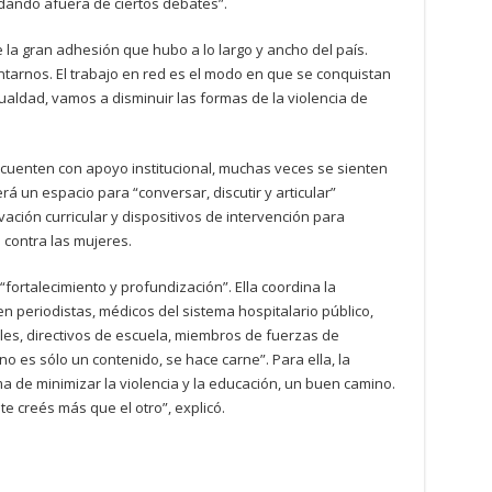
dando afuera de ciertos debates”.
la gran adhesión que hubo a lo largo y ancho del país.
ntarnos. El trabajo en red es el modo en que se conquistan
aldad, vamos a disminuir las formas de la violencia de
 cuenten con apoyo institucional, muchas veces se sienten
erá un espacio para “conversar, discutir y articular”
ación curricular y dispositivos de intervención para
s contra las mujeres.
fortalecimiento y profundización”. Ella coordina la
n periodistas, médicos del sistema hospitalario público,
les, directivos de escuela, miembros de fuerzas de
no es sólo un contenido, se hace carne”. Para ella, la
a de minimizar la violencia y la educación, un buen camino.
e creés más que el otro”, explicó.