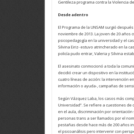
Gentileza programa contra la Violencia 
Desde adentro
El Programa de la UNSAM surgió después d
noviembre de 2013. La joven de 20 años c
psicopedagogía en la universidad y el cas
Silvina Eiriz- estuvo atrincherado en la 
policía pudo entrar, Valeria y Silvina est
El asesinato conmocionó a toda la comunid
decidió crear un dispositivo en la institu
cuatro líneas de acción: la intervención 
información o ayuda-, campañas de sensibi
Según Vázquez Laba, los casos más compli
Universidad”. Se refiere a cuestiones de
en el aula, discriminación por orientació
personas trans a ser llamados por el nom
pestañas desde hace más de 200 años inves
el psicoanálisis pero intervenir con persp