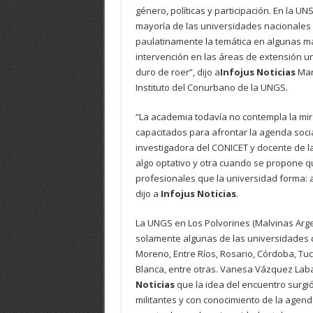
género, políticas y participación. En la U
mayoría de las universidades nacionales e
paulatinamente la temática en algunas ma
intervención en las áreas de extensión uni
duro de roer”, dijo a
Infojus Noticias
Mari
Instituto del Conurbano de la UNGS.
“La academia todavía no contempla la mir
capacitados para afrontar la agenda socia
investigadora del CONICET y docente de 
algo optativo y otra cuando se propone que
profesionales que la universidad forma: ah
dijo a
Infojus Noticias
.
La UNGS en Los Polvorines (Malvinas Arge
solamente algunas de las universidades q
Moreno, Entre Ríos, Rosario, Córdoba, Tuc
Blanca, entre otras. Vanesa Vázquez Lab
Noticias
que la idea del encuentro surgi
militantes y con conocimiento de la agen