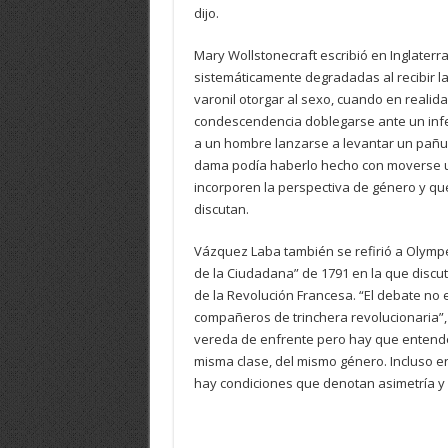
dijo.
Mary Wollstonecraft escribió en Inglaterr
sistemáticamente degradadas al recibir l
varonil otorgar al sexo, cuando en reali
condescendencia doblegarse ante un inf
a un hombre lanzarse a levantar un pañuel
dama podía haberlo hecho con moverse un
incorporen la perspectiva de género y qu
discutan.
Vázquez Laba también se refirió a Olympe
de la Ciudadana” de 1791 en la que discu
de la Revolución Francesa. “El debate no e
compañeros de trinchera revolucionaria”, 
vereda de enfrente pero hay que entende
misma clase, del mismo género. Incluso en
hay condiciones que denotan asimetría y