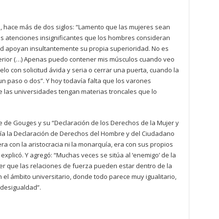
a, hace más de dos siglos: “Lamento que las mujeres sean
as atenciones insignificantes que los hombres consideran
dad apoyan insultantemente su propia superioridad. No es
erior (…) Apenas puedo contener mis músculos cuando veo
o con solicitud ávida y seria o cerrar una puerta, cuando la
 paso o dos”. Y hoy todavía falta que los varones
e las universidades tengan materias troncales que lo
 de Gouges y su “Declaración de los Derechos de la Mujer y
tía la Declaración de Derechos del Hombre y del Ciudadano
ra con la aristocracia ni la monarquía, era con sus propios
explicó. Y agregó: “Muchas veces se sitúa al ‘enemigo’ de la
r que las relaciones de fuerza pueden estar dentro de la
 el ámbito universitario, donde todo parece muy igualitario,
 desigualdad”.