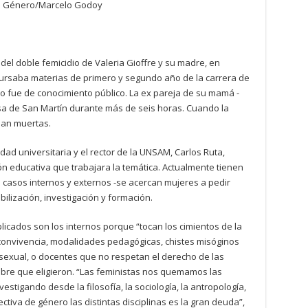
de Género/Marcelo Godoy
el doble femicidio de Valeria Gioffre y su madre, en
ursaba materias de primero y segundo año de la carrera de
o fue de conocimiento público. La ex pareja de su mamá -
casa de San Martín durante más de seis horas. Cuando la
aban muertas.
ad universitaria y el rector de la UNSAM, Carlos Ruta,
ción educativa que trabajara la temática. Actualmente tienen
en casos internos y externos -se acercan mujeres a pedir
lización, investigación y formación.
cados son los internos porque “tocan los cimientos de la
 convivencia, modalidades pedagógicas, chistes misóginos
n sexual, o docentes que no respetan el derecho de las
bre que eligieron. “Las feministas nos quemamos las
tigando desde la filosofía, la sociología, la antropología,
ectiva de género las distintas disciplinas es la gran deuda”,