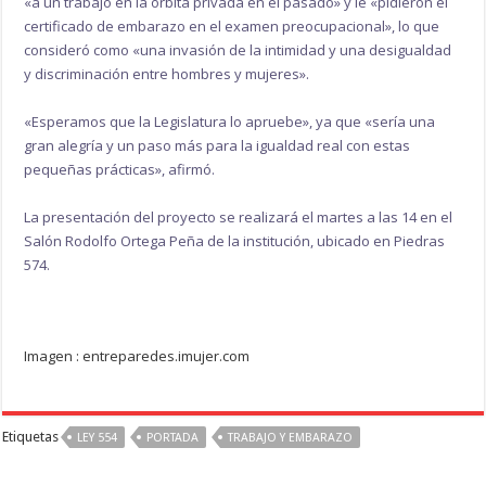
«a un trabajo en la órbita privada en el pasado» y le «pidieron el
certificado de embarazo en el examen preocupacional», lo que
consideró como «una invasión de la intimidad y una desigualdad
y discriminación entre hombres y mujeres».
«Esperamos que la Legislatura lo apruebe», ya que «sería una
gran alegría y un paso más para la igualdad real con estas
pequeñas prácticas», afirmó.
La presentación del proyecto se realizará el martes a las 14 en el
Salón Rodolfo Ortega Peña de la institución, ubicado en Piedras
574.
Imagen : entreparedes.imujer.com
Etiquetas
LEY 554
PORTADA
TRABAJO Y EMBARAZO