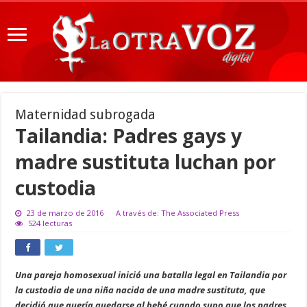
Maternidad subrogada
Tailandia: Padres gays y
madre sustituta luchan por
custodia
23 de marzo de 2016
A través de: The Associated Press
524 lecturas
Una pareja homosexual inició una batalla legal en Tailandia por
la custodia de una niña nacida de una madre sustituta, que
decidió que quería quedarse al bebé cuando supo que los padres