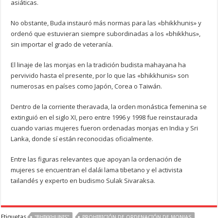
asiáticas.
No obstante, Buda instauró más normas para las «bhikkhunis» y
ordenó que estuvieran siempre subordinadas a los «bhikkhus»,
sin importar el grado de veteranía.
El linaje de las monjas en la tradición budista mahayana ha
pervivido hasta el presente, por lo que las «bhikkhunis» son
numerosas en países como Japón, Corea o Taiwán.
Dentro de la corriente theravada, la orden monástica femenina se
extinguió en el siglo XI, pero entre 1996 y 1998 fue reinstaurada
cuando varias mujeres fueron ordenadas monjas en India y Sri
Lanka, donde sí están reconocidas oficialmente.
Entre las figuras relevantes que apoyan la ordenación de
mujeres se encuentran el dalái lama tibetano y el activista
tailandés y experto en budismo Sulak Sivaraksa.
Etiquetas
"BHIKKHUNIS"
PROHIBICIÓN DE ORDENACIÓN DE MONJAS