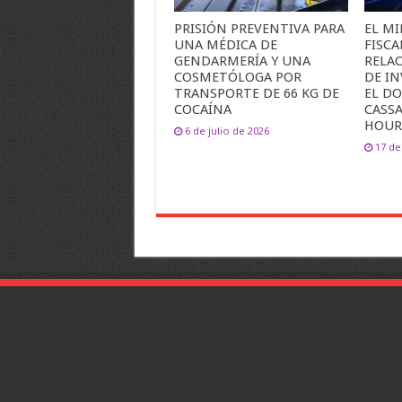
PRISIÓN PREVENTIVA PARA
EL MI
UNA MÉDICA DE
FISCA
GENDARMERÍA Y UNA
RELAC
COSMETÓLOGA POR
DE I
TRANSPORTE DE 66 KG DE
EL DO
COCAÍNA
CASS
HOUR
6 de julio de 2026
17 d