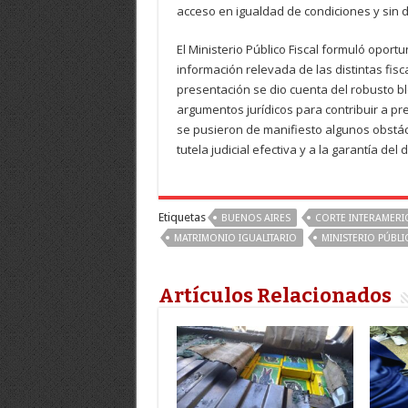
acceso en igualdad de condiciones y sin d
El Ministerio Público Fiscal formuló opor
información relevada de las distintas fis
presentación se dio cuenta del robusto b
argumentos jurídicos para contribuir a pre
se pusieron de manifiesto algunos obstácu
tutela judicial efectiva y a la garantía del
Etiquetas
BUENOS AIRES
CORTE INTERAMER
MATRIMONIO IGUALITARIO
MINISTERIO PÚBLI
Artículos Relacionados