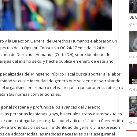
DE 
6 
nero y la Dirección General de Derechos Humanos elaboraron un
ectos de la Opinión Consultiva OC-24/17 emitida el 24 de
ricana de Derechos Humanos (CorteIDH), sobre identidad de
6 
parejas del mismo sexo, y hecha pública en enero de este año.
cializadas del Ministerio Público Fiscal busca aportar a la labor
versidad sexual e identidad de género que se viene desarrollando
 del organismo, en el marco del valor que la jurisprudencia otorga a
6 
retan las normas convencionales.
egional sostiene y profundiza los avances del Derecho
 las personas lesbianas, gays, bisexuales, trans e intersexuales
ece como categorías protegidas por el artículo 1.1 de la Convención
6 
a la orientación sexual, la identidad de género y la expresión
ados de adoptar todas las medidas necesarias para asegurar el