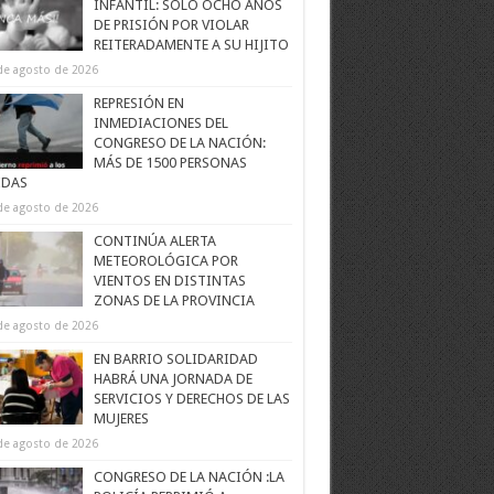
INFANTIL: SOLO OCHO AÑOS
DE PRISIÓN POR VIOLAR
REITERADAMENTE A SU HIJITO
de agosto de 2026
REPRESIÓN EN
INMEDIACIONES DEL
CONGRESO DE LA NACIÓN:
MÁS DE 1500 PERSONAS
IDAS
de agosto de 2026
CONTINÚA ALERTA
METEOROLÓGICA POR
VIENTOS EN DISTINTAS
ZONAS DE LA PROVINCIA
de agosto de 2026
EN BARRIO SOLIDARIDAD
HABRÁ UNA JORNADA DE
SERVICIOS Y DERECHOS DE LAS
MUJERES
de agosto de 2026
CONGRESO DE LA NACIÓN :LA