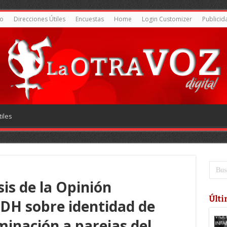
o
Direcciones Útiles
Encuestas
Home
Login Customizer
Publicid
iles
is de la Opinión
Últi
IDH sobre identidad de
minación a parejas del