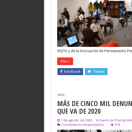
SALTA,SE
PODRÁN
DENUNCIAR
LOS
ABUSOS
POLICIALES
A
TRAVÉS
DE
UN
SITIO
WEB
HIJOS y de la Asociación de Pensamiento Pen
Más »
Facebook
Twitter
Salta
MÁS DE CINCO MIL DENUN
QUE VA DE 2020
7 de agosto de 2020
A través de Prensa Mini
en
Comentarios desactivados
518
MÁS