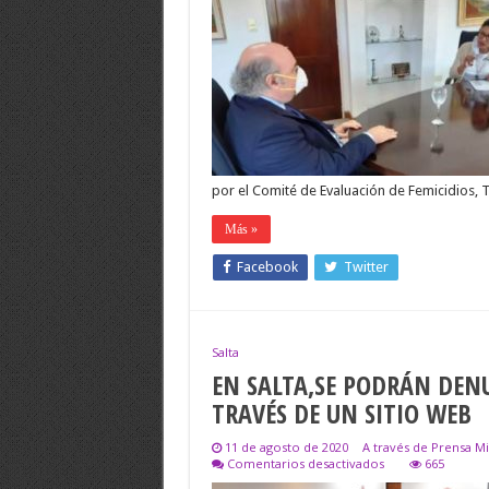
EL
CUPO
LABORAL
TRAVESTI
TRANS,EN
EL
MINISTERIO
PUBLICO
FISCAL
por el Comité de Evaluación de Femicidios, 
Más »
Facebook
Twitter
Salta
EN SALTA,SE PODRÁN DENU
TRAVÉS DE UN SITIO WEB
11 de agosto de 2020
A través de Prensa Mi
en
Comentarios desactivados
665
EN