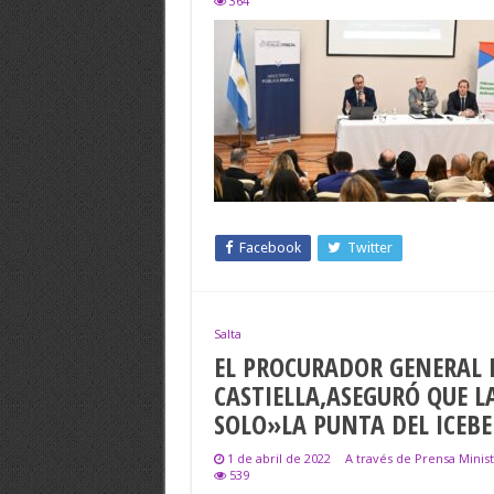
364
Facebook
Twitter
Salta
EL PROCURADOR GENERAL D
CASTIELLA,ASEGURÓ QUE L
SOLO»LA PUNTA DEL ICEB
1 de abril de 2022
A través de Prensa Minist
539