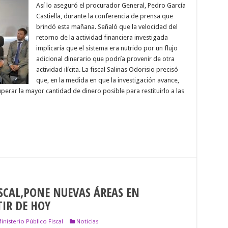
Así lo aseguró el procurador General, Pedro García
GENERAL
DE
Castiella, durante la conferencia de prensa que
LA
brindó esta mañana. Señaló que la velocidad del
PROVINCIA
DE
retorno de la actividad financiera investigada
SALTA,
implicaría que el sistema era nutrido por un flujo
GARCÍA
adicional dinerario que podría provenir de otra
CASTIELLA,ASEGURÓ
QUE
actividad ilícita. La fiscal Salinas Odorisio precisó
LA
que, en la medida en que la investigación avance,
FINANCIERA
ILEGAL
cuperar la mayor cantidad de dinero posible para restituirlo a las
ALLANADA
ES
SOLO»LA
PUNTA
DEL
ICEBERG»
ISCAL,PONE NUEVAS ÁREAS EN
IR DE HOY
inisterio Público Fiscal
Noticias