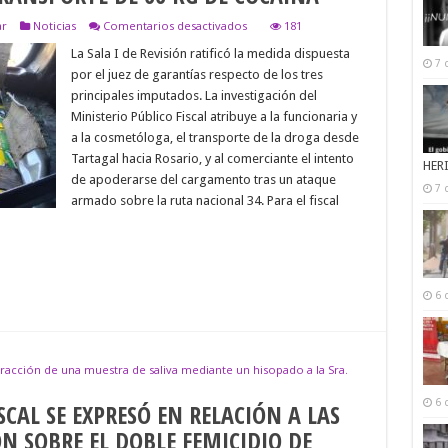
en
ar
Noticias
Comentarios desactivados
181
PRISIÓN
La Sala I de Revisión ratificó la medida dispuesta
PREVENTIVA
7 
PARA
por el juez de garantías respecto de los tres
UNA
principales imputados. La investigación del
MÉDICA
DE
Ministerio Público Fiscal atribuye a la funcionaria y
GENDARMERÍA
a la cosmetóloga, el transporte de la droga desde
Y
Tartagal hacia Rosario, y al comerciante el intento
UNA
HER
COSMETÓLOGA
de apoderarse del cargamento tras un ataque
POR
7 
armado sobre la ruta nacional 34. Para el fiscal
TRANSPORTE
DE
66
KG
DE
COCAÍNA
6 
tracción de una muestra de saliva mediante un hisopado a la Sra.
6 
SCAL SE EXPRESÓ EN RELACIÓN A LAS
N SOBRE EL DOBLE FEMICIDIO DE