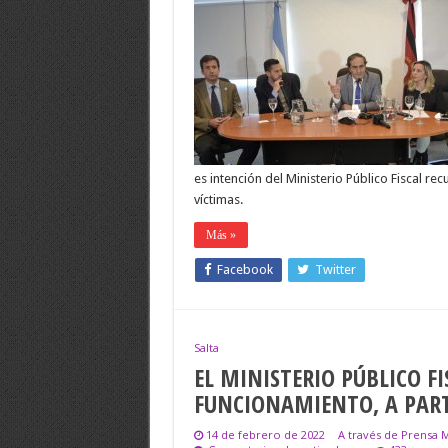
es intención del Ministerio Público Fiscal re
víctimas.
Más »
Facebook
Twitter
Salta
EL MINISTERIO PÚBLICO F
FUNCIONAMIENTO, A PART
14 de febrero de 2022
A través de Prensa M