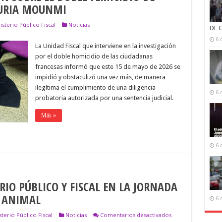
OURIA MOUNMI
sterio Público Fiscal
Noticias
DE 
6 
La Unidad Fiscal que interviene en la investigación
por el doble homicidio de las ciudadanas
francesas informó que este 15 de mayo de 2026 se
impidió y obstaculizó una vez más, de manera
ilegítima el cumplimiento de una diligencia
6 
probatoria autorizada por una sentencia judicial.
Más »
6 
RIO PÚBLICO Y FISCAL EN LA JORNADA
Y ANIMAL
6 
en
terio Público Fiscal
Noticias
Comentarios desactivados
DISERTACIÓN