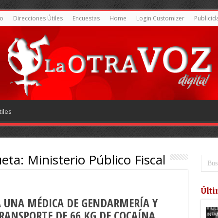
o
Direcciones Útiles
Encuestas
Home
Login Customizer
Publicid
iles
ueta:
Ministerio Público Fiscal
Últi
A UNA MÉDICA DE GENDARMERÍA Y
ANSPORTE DE 66 KG DE COCAÍNA