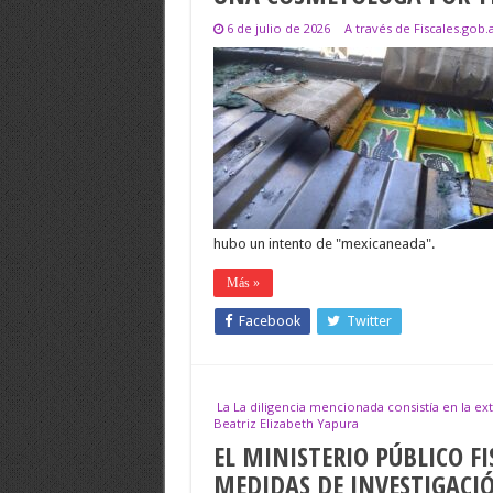
6 de julio de 2026
A través de Fiscales.gob.
hubo un intento de "mexicaneada".
Más »
Facebook
Twitter
La La diligencia mencionada consistía en la ex
Beatriz Elizabeth Yapura
EL MINISTERIO PÚBLICO FI
MEDIDAS DE INVESTIGACIÓ