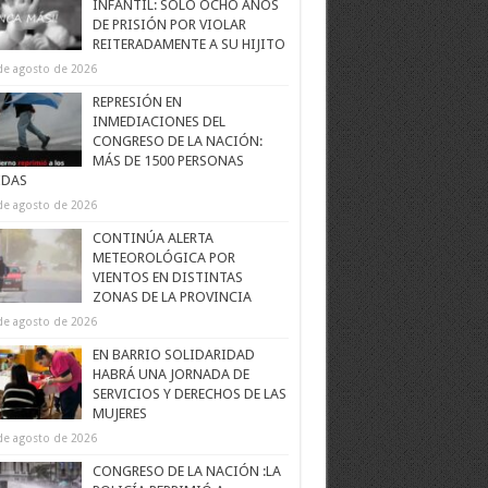
INFANTIL: SOLO OCHO AÑOS
DE PRISIÓN POR VIOLAR
REITERADAMENTE A SU HIJITO
de agosto de 2026
REPRESIÓN EN
INMEDIACIONES DEL
CONGRESO DE LA NACIÓN:
MÁS DE 1500 PERSONAS
IDAS
de agosto de 2026
CONTINÚA ALERTA
METEOROLÓGICA POR
VIENTOS EN DISTINTAS
ZONAS DE LA PROVINCIA
de agosto de 2026
EN BARRIO SOLIDARIDAD
HABRÁ UNA JORNADA DE
SERVICIOS Y DERECHOS DE LAS
MUJERES
de agosto de 2026
CONGRESO DE LA NACIÓN :LA