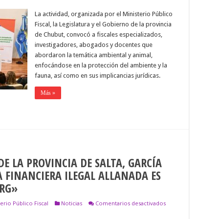
DEL
La actividad, organizada por el Ministerio Público
MINISTERIO
PÚBLICO
Fiscal, la Legislatura y el Gobierno de la provincia
Y
de Chubut, convocó a fiscales especializados,
FISCAL
EN
investigadores, abogados y docentes que
LA
abordaron la temática ambiental y animal,
JORNADA
enfocándose en la protección del ambiente y la
DE
DERECHO
fauna, así como en sus implicancias jurídicas.
AMBIENTAL
Y
Más »
ANIMAL
E LA PROVINCIA DE SALTA, GARCÍA
A FINANCIERA ILEGAL ALLANADA ES
ERG»
en
erio Público Fiscal
Noticias
Comentarios desactivados
EL
PROCURADOR