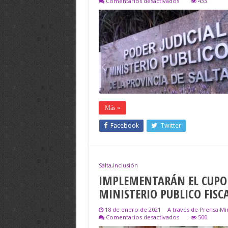
en
Comentarios desactivados
433
EL
MINISTERIO
PÚBLICO
FISCAL,PONE
NUEVAS
ÁREAS
EN
FUNCIONAMIENTO
A
PARTIR
DE
HOY
Más »
Facebook
Twitter
Salta,inclusión
IMPLEMENTARÁN EL CUPO 
MINISTERIO PUBLICO FISC
18 de enero de 2021
A través de Prensa Min
en
Comentarios desactivados
500
IMPLEMENTARÁN