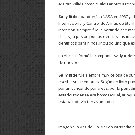
era tan válida como cualquier otro astron
Sally Ride
abandonó la NASA en 1987 y, d
Internacional y Control de Armas de Stanf
intención siempre fue, a partir de ese mom
chicas, la pasión por las ciencias, las mate
científicos para niños, incluido uno que 
En el 2001, formó la compañía
Sally Ride 
de nuevo».
Sally Ride
fue siempre muy celosa de su v
escribir sus memorias. Según un libro pub
por un cáncer de páncreas, por la period
estadounidense era homosexual, aunque
estaba todavía tan avanzado».
Imagen : La Voz de Galicia/ en.wikipedia.o