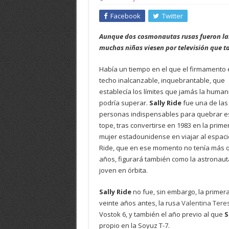
Facebook
Twitter
Aunque dos cosmonautas rusas fueron las 
muchas niñas viesen por televisión que 
Había un tiempo en el que el firmamento 
techo inalcanzable, inquebrantable, que
establecía los límites que jamás la huma
podría superar.
Sally Ride
fue una de las
personas indispensables para quebrar e
tope, tras convertirse en 1983 en la prime
mujer estadounidense en viajar al espaci
Ride, que en ese momento no tenía más 
años, figurará también como la astronau
joven en órbita.
Sally Ride
no fue, sin embargo, la primera
veinte años antes, la rusa
Valentina Ter
Vostok 6, y también el año previo al que
S
propio en la Soyuz T-7.