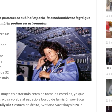
6 
primeras en subir al espacio, la estadounidense logró que
también podían ser astronautas
era un
6 
nidad
se
ra
o.
DE 
que 32
6 
ta más
 mujer en estar más cerca de tocar las estrellas, ya que
eshkova
volaba al espacio a bordo de la misión soviética
6 
ally Ride
estuvo en órbita,
Svetlana Savitskaya
hizo lo