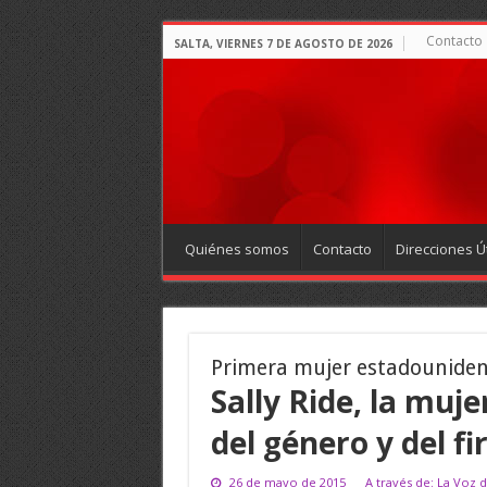
Contacto
SALTA, VIERNES 7 DE AGOSTO DE 2026
Quiénes somos
Contacto
Direcciones Út
Primera mujer estadounidens
Sally Ride, la muj
del género y del 
26 de mayo de 2015
A través de: La Voz d