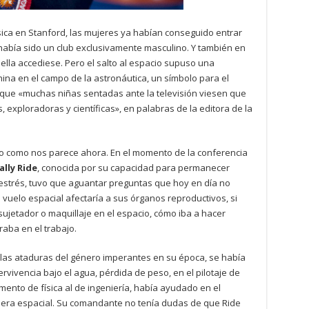
ica en Stanford, las mujeres ya habían conseguido entrar
abía sido un club exclusivamente masculino. Y también en
ella accediese. Pero el salto al espacio supuso una
nina en el campo de la astronáutica, un símbolo para el
 que «muchas niñas sentadas ante la televisión viesen que
 exploradoras y científicas», en palabras de la editora de la
llo como nos parece ahora. En el momento de la conferencia
ally Ride
, conocida por su capacidad para permanecer
strés, tuvo que aguantar preguntas que hoy en día no
 vuelo espacial afectaría a sus órganos reproductivos, si
sujetador o maquillaje en el espacio, cómo iba a hacer
raba en el trabajo.
las ataduras del género imperantes en su época, se había
rvivencia bajo el agua, pérdida de peso, en el pilotaje de
ento de física al de ingeniería, había ayudado en el
adera espacial. Su comandante no tenía dudas de que Ride