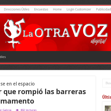
Direcciones Útiles
Encuestas
Home
Login Customizer
Publicidad
iles
e en el espacio
er que rompió las barreras
Últi
firmamento
e Galicia
802 lecturas