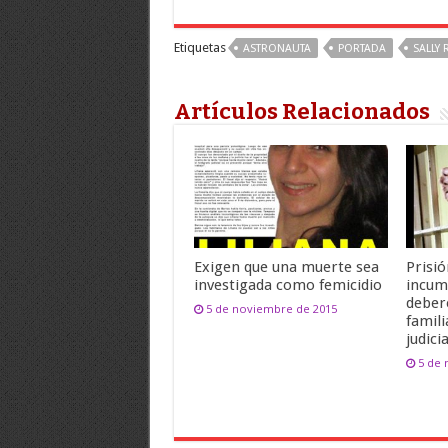
Etiquetas
ASTRONAUTA
PORTADA
SALLY 
Artículos Relacionados
Exigen que una muerte sea
Prisió
investigada como femicidio
incum
deber
5 de noviembre de 2015
famili
judicia
5 de