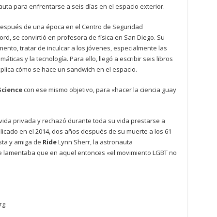
auta para enfrentarse a seis días en el espacio exterior.
espués de una época en el Centro de Seguridad
ord, se convirtió en profesora de física en San Diego. Su
ento, tratar de inculcar a los jóvenes, especialmente las
máticas y la tecnología. Para ello, llegó a escribir seis libros
explica cómo se hace un sandwich en el espacio.
Science
con ese mismo objetivo, para «hacer la ciencia guay
ida privada y rechazó durante toda su vida prestarse a
licado en el 2014, dos años después de su muerte a los 61
ista y amiga de
Ride
Lynn Sherr, la astronauta
 lamentaba que en aquel entonces «el movimiento LGBT no
rg