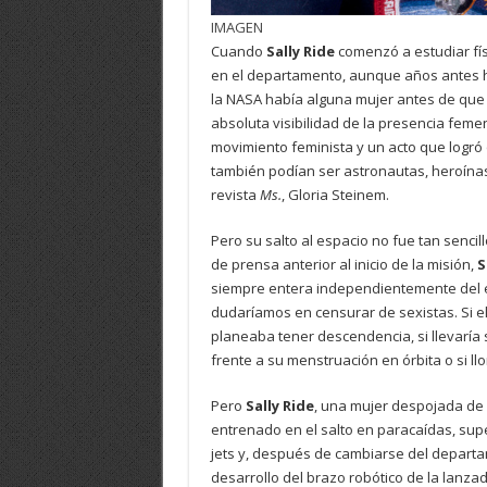
IMAGEN
Cuando
Sally Ride
comenzó a estudiar fís
en el departamento, aunque años antes h
la NASA había alguna mujer antes de que 
absoluta visibilidad de la presencia feme
movimiento feminista y un acto que logró
también podían ser astronautas, heroínas,
revista
Ms.
, Gloria Steinem.
Pero su salto al espacio no fue tan senci
de prensa anterior al inicio de la misión,
S
siempre entera independientemente del e
dudaríamos en censurar de sexistas. Si el
planeaba tener descendencia, si llevaría 
frente a su menstruación en órbita o si llo
Pero
Sally Ride
, una mujer despojada de 
entrenado en el salto en paracaídas, supe
jets y, después de cambiarse del departam
desarrollo del brazo robótico de la lanz