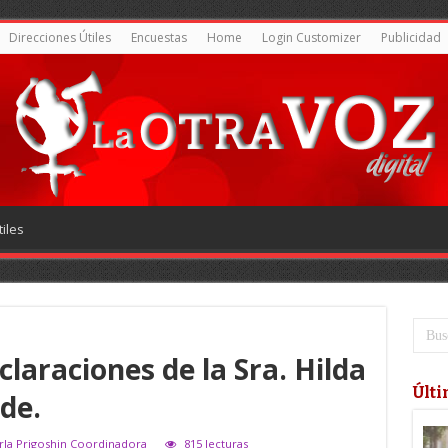
Direcciones Útiles
Encuestas
Home
Login Customizer
Publicidad
iles
claraciones de la Sra. Hilda
Últi
de.
erla Prigoshin Coordinadora
815 lecturas