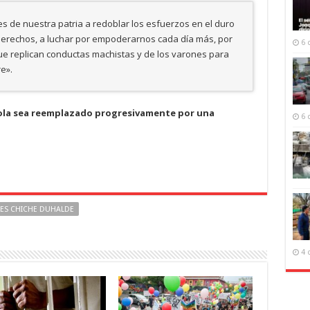
es de nuestra patria a redoblar los esfuerzos en el duro
derechos, a luchar por empoderarnos cada día más, por
6 
que replican conductas machistas y de los varones para
e».
ícola sea reemplazado progresivamente por una
6 
ES CHICHE DUHALDE
4 