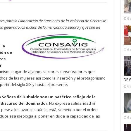
6 
s para la Elaboración de Sanciones de la Violencia de Género se
an generado los dichos de la mencionada señora y que son de
 la
6 
ión de
res
en
el mismo lugar de algunos sectores conservadores que
echos de las mujeres así como la inserción y el protagonismo
DE 
rtir del siglo XIX y hasta el presente.
6 
 Señora de Duhalde son un patético reflejo de la
 discurso del dominador
. No expresa solidaridad ni
 pese a los avances aún lo está, sometido por el orden
roduce esa ideología al poner en duda la capacidad de las
6 