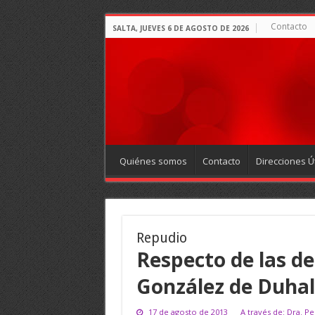
Contacto
SALTA, JUEVES 6 DE AGOSTO DE 2026
Quiénes somos
Contacto
Direcciones Út
Repudio
Respecto de las de
González de Duhal
17 de agosto de 2013
A través de: Dra. P