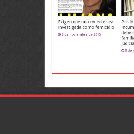
Exigen que una muerte sea
Prisió
investigada como femicidio
incum
deber
5 de noviembre de 2015
famili
judicia
5 de