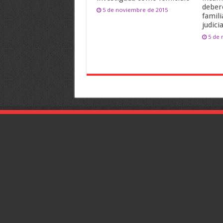
deber
5 de noviembre de 2015
famili
judicia
5 de