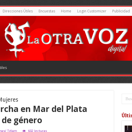
Direcciones Útiles
Encuestas
Home
Login Customizer
Publicidad
iles
Mujeres
rcha en Mar del Plata
Últi
a de género
news/ Télam
602 lecturas