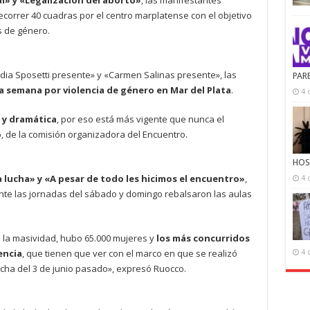
» y «Legalización del aborto»
, las manifestantes
correr 40 cuadras por el centro marplatense con el objetivo
as de género.
dia Sposetti presente» y «Carmen Salinas presente», las
PAR
a semana por violencia de género en Mar del Plata
.
4 
 y dramática
, por eso está más vigente que nunca el
 de la comisión organizadora del Encuentro.
HOS
a lucha» y «A pesar de todo les hicimos el encuentro»
,
4 
ante las jornadas del sábado y domingo rebalsaron las aulas
 la masividad, hubo 65.000 mujeres y
los más concurridos
encia
, que tienen que ver con el marco en que se realizó
4 
rcha del 3 de junio pasado», expresó Ruocco.