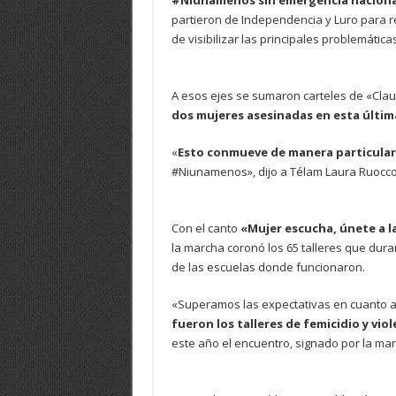
#Niunamenos sin emergencia nacional
partieron de Independencia y Luro para re
de visibilizar las principales problemátic
A esos ejes se sumaron carteles de «Clau
dos mujeres asesinadas en esta últim
«
Esto conmueve de manera particular
#Niunamenos», dijo a Télam Laura Ruocco,
Con el canto
«Mujer escucha, únete a l
la marcha coronó los 65 talleres que dur
de las escuelas donde funcionaron.
«Superamos las expectativas en cuanto a
fueron los talleres de femicidio y viol
este año el encuentro, signado por la ma