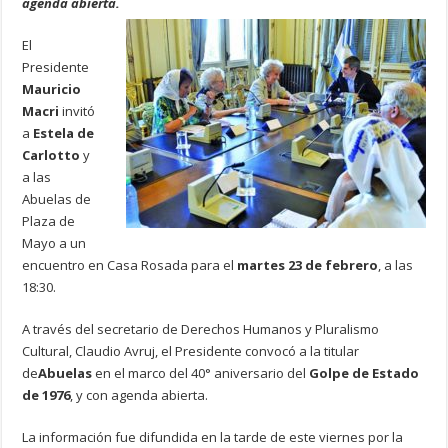
agenda abierta.
El
Presidente
Mauricio
Macri
invitó
a
Estela de
Carlotto
y
a las
Abuelas de
Plaza de
Mayo a un
encuentro en Casa Rosada para el
martes 23 de febrero
, a las
18:30.
A través del secretario de Derechos Humanos y Pluralismo
Cultural, Claudio Avruj, el Presidente convocó a la titular
de
Abuelas
en el marco del 40° aniversario del
Golpe de Estado
de 1976
, y con agenda abierta.
La información fue difundida en la tarde de este viernes por la