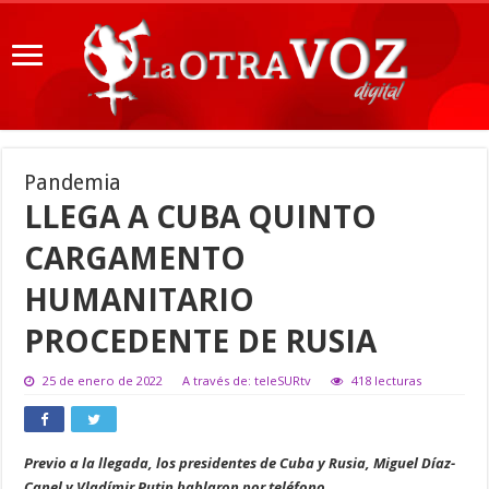
Pandemia
LLEGA A CUBA QUINTO
CARGAMENTO
HUMANITARIO
PROCEDENTE DE RUSIA
25 de enero de 2022
A través de: teleSURtv
418 lecturas
Previo a la llegada, los presidentes de Cuba y Rusia, Miguel Díaz-
Canel y Vladímir Putin hablaron por teléfono.