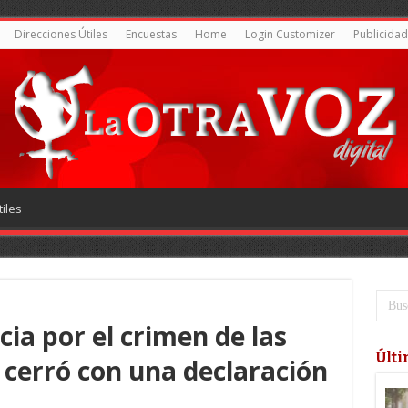
Direcciones Útiles
Encuestas
Home
Login Customizer
Publicidad
iles
ia por el crimen de las
Últi
 cerró con una declaración