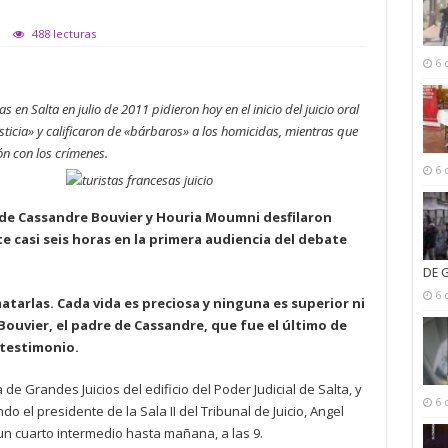
488 lecturas
6 
 en Salta en julio de 2011 pidieron hoy en el inicio del juicio oral
sticia» y calificaron de «bárbaros» a los homicidas, mientras que
ón con los crímenes.
6 
s de Cassandre Bouvier y Houria Moumni desfilaron
e casi seis horas en la primera audiencia del debate
DE 
6 
tarlas. Cada vida es preciosa y ninguna es superior ni
l Bouvier, el padre de Cassandre, que fue el último de
 testimonio.
de Grandes Juicios del edificio del Poder Judicial de Salta, y
6 
o el presidente de la Sala II del Tribunal de Juicio, Angel
un cuarto intermedio hasta mañana, a las 9.