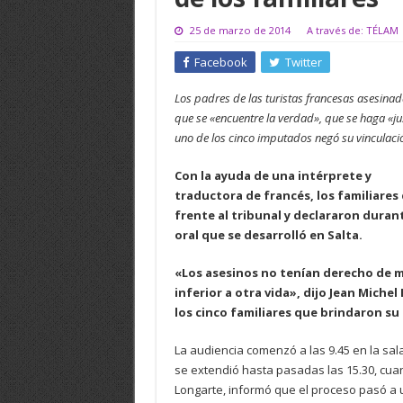
25 de marzo de 2014
A través de: TÉLAM
Facebook
Twitter
Los padres de las turistas francesas asesinadas
que se «encuentre la verdad», que se haga «ju
uno de los cinco imputados negó su vinculaci
Con la ayuda de una intérprete y
traductora de francés, los familiare
frente al tribunal y declararon durant
oral que se desarrolló en Salta.
«Los asesinos no tenían derecho de ma
inferior a otra vida», dijo Jean Miche
los cinco familiares que brindaron su
La audiencia comenzó a las 9.45 en la sala 
se extendió hasta pasadas las 15.30, cuand
Longarte, informó que el proceso pasó a 