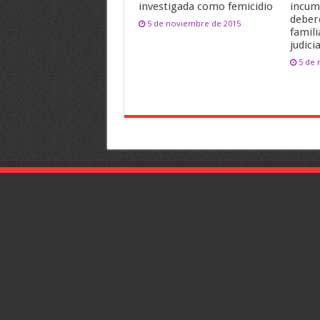
investigada como femicidio
incum
deber
5 de noviembre de 2015
famili
judicia
5 de