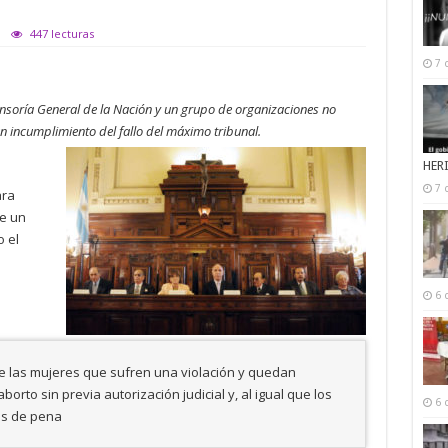
447 lecturas
7 
ensoría General de la Nación y un grupo de organizaciones no
 incumplimiento del fallo del máximo tribunal.
HER
7 
ara
ce un
 el
6 
ue las mujeres que sufren una violación y quedan
to sin previa autorización judicial y, al igual que los
6 
as de pena