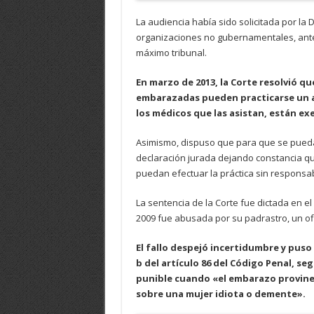
La audiencia había sido solicitada por la
organizaciones no gubernamentales, ante 
máximo tribunal.
En marzo de 2013, la Corte resolvió q
embarazadas pueden practicarse un abo
los médicos que las asistan, están ex
Asimismo, dispuso que para que se pueda 
declaración jurada dejando constancia qu
puedan efectuar la práctica sin responsab
La sentencia de la Corte fue dictada en el
2009 fue abusada por su padrastro, un ofic
El fallo despejó incertidumbre y puso f
b del artículo 86 del Código Penal, se
punible cuando «el embarazo provine
sobre una mujer idiota o demente».