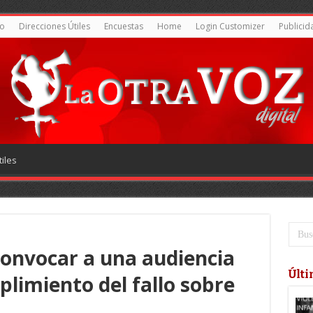
o
Direcciones Útiles
Encuestas
Home
Login Customizer
Publicid
iles
convocar a una audiencia
Últi
plimiento del fallo sobre