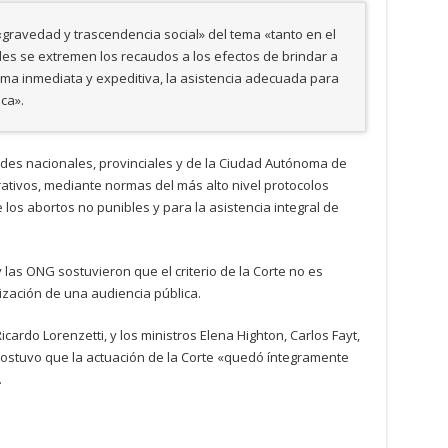
«gravedad y trascendencia social» del tema «tanto en el
les se extremen los recaudos a los efectos de brindar a
orma inmediata y expeditiva, la asistencia adecuada para
ica».
ades nacionales, provinciales y de la Ciudad Autónoma de
ativos, mediante normas del más alto nivel protocolos
 los abortos no punibles y para la asistencia integral de
 las ONG sostuvieron que el criterio de la Corte no es
lización de una audiencia pública.
Ricardo Lorenzetti, y los ministros Elena Highton, Carlos Fayt,
ostuvo que la actuación de la Corte «quedó íntegramente
.