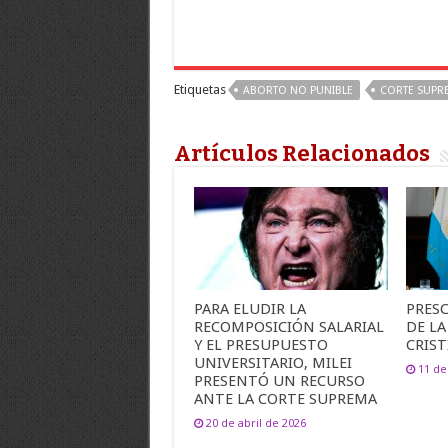
Etiquetas
ABORTO NO PUNIBLE
CORTE SUPRE
Artículos Relacionados
PARA ELUDIR LA
PRESC
RECOMPOSICIÓN SALARIAL
DE LA
Y EL PRESUPUESTO
CRIS
UNIVERSITARIO, MILEI
11 de
PRESENTÓ UN RECURSO
ANTE LA CORTE SUPREMA
20 de abril de 2026