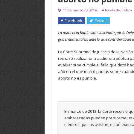
11 de marzo de 2014
A través de: Télam
Facebook
Twitter
La audiencia había sido solicitada por la Def
gubernamentales, ante lo que consideraban un
La Corte Suprema de Justicia de la Nación
rechazó realizar una audiencia pública p
evaluar si se cumple el fallo que dictó ha
año en el que marcó pautas sobre cuándo
aborto no es punible.
En marzo de 2013, la Corte resolvió q
embarazadas pueden practicarse un abor
médicos que las asistan, están exent