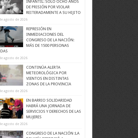
INFANTIL: SOLO OCHO AÑOS
DE PRISIÓN POR VIOLAR
REITERADAMENTE A SU HIJITO
de agosto de 2026
REPRESIÓN EN
INMEDIACIONES DEL
CONGRESO DE LA NACIÓN:
MÁS DE 1500 PERSONAS
IDAS
de agosto de 2026
CONTINÚA ALERTA
METEOROLÓGICA POR
VIENTOS EN DISTINTAS
ZONAS DE LA PROVINCIA
de agosto de 2026
EN BARRIO SOLIDARIDAD
HABRÁ UNA JORNADA DE
SERVICIOS Y DERECHOS DE LAS
MUJERES
de agosto de 2026
CONGRESO DE LA NACIÓN :LA