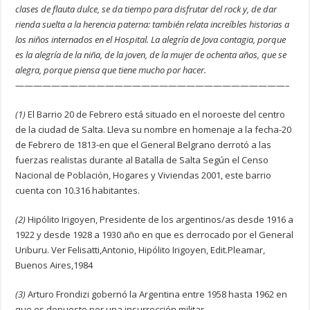
clases de flauta dulce, se da tiempo para disfrutar del rock y, de dar
rienda suelta a la herencia paterna: también relata increíbles historias a
los niños internados en el Hospital. La alegría de Jova contagia, porque
es la alegría de la niña, de la joven, de la mujer de ochenta años, que se
alegra, porque piensa que tiene mucho por hacer.
——————————————————————————————–
(1)
El Barrio 20 de Febrero está situado en el noroeste del centro
de la ciudad de Salta. Lleva su nombre en homenaje a la fecha-20
de Febrero de 1813-en que el General Belgrano derrotó a las
fuerzas realistas durante al Batalla de Salta Según el Censo
Nacional de Población, Hogares y Viviendas 2001, este barrio
cuenta con 10.316 habitantes.
(2)
Hipólito Irigoyen, Presidente de los argentinos/as desde 1916 a
1922 y desde 1928 a 1930 año en que es derrocado por el General
Uriburu. Ver Felisatti,Antonio, Hipólito Irigoyen, Edit.Pleamar,
Buenos Aires,1984
(3)
Arturo Frondizi gobernó la Argentina entre 1958 hasta 1962 en
que es depuesto por una insurrección militar