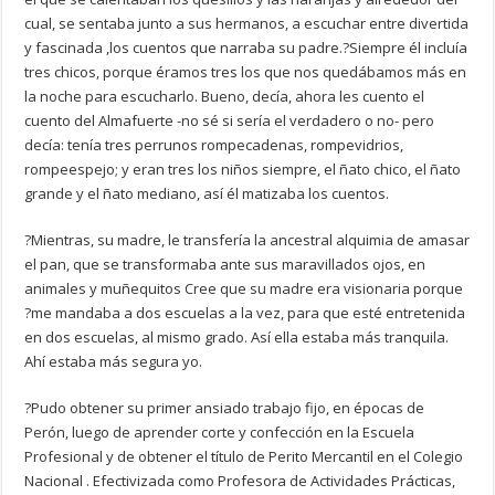
cual, se sentaba junto a sus hermanos, a escuchar entre divertida
y fascinada ,los cuentos que narraba su padre.?Siempre él incluía
tres chicos, porque éramos tres los que nos quedábamos más en
la noche para escucharlo. Bueno, decía, ahora les cuento el
cuento del Almafuerte -no sé si sería el verdadero o no- pero
decía: tenía tres perrunos rompecadenas, rompevidrios,
rompeespejo; y eran tres los niños siempre, el ñato chico, el ñato
grande y el ñato mediano, así él matizaba los cuentos.
?Mientras, su madre, le transfería la ancestral alquimia de amasar
el pan, que se transformaba ante sus maravillados ojos, en
animales y muñequitos Cree que su madre era visionaria porque
?me mandaba a dos escuelas a la vez, para que esté entretenida
en dos escuelas, al mismo grado. Así ella estaba más tranquila.
Ahí estaba más segura yo.
?Pudo obtener su primer ansiado trabajo fijo, en épocas de
Perón, luego de aprender corte y confección en la Escuela
Profesional y de obtener el título de Perito Mercantil en el Colegio
Nacional . Efectivizada como Profesora de Actividades Prácticas,