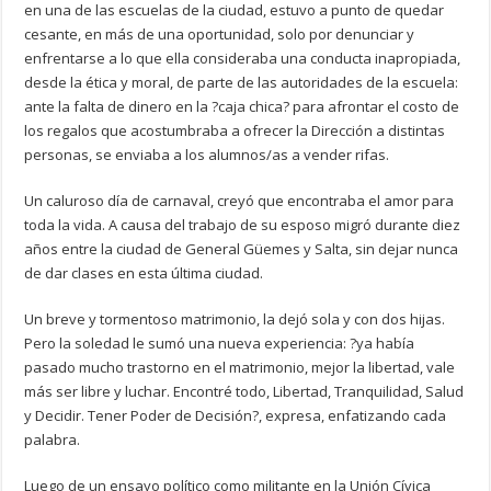
en una de las escuelas de la ciudad, estuvo a punto de quedar
cesante, en más de una oportunidad, solo por denunciar y
enfrentarse a lo que ella consideraba una conducta inapropiada,
desde la ética y moral, de parte de las autoridades de la escuela:
ante la falta de dinero en la ?caja chica? para afrontar el costo de
los regalos que acostumbraba a ofrecer la Dirección a distintas
personas, se enviaba a los alumnos/as a vender rifas.
Un caluroso día de carnaval, creyó que encontraba el amor para
toda la vida. A causa del trabajo de su esposo migró durante diez
años entre la ciudad de General Güemes y Salta, sin dejar nunca
de dar clases en esta última ciudad.
Un breve y tormentoso matrimonio, la dejó sola y con dos hijas.
Pero la soledad le sumó una nueva experiencia: ?ya había
pasado mucho trastorno en el matrimonio, mejor la libertad, vale
más ser libre y luchar. Encontré todo, Libertad, Tranquilidad, Salud
y Decidir. Tener Poder de Decisión?, expresa, enfatizando cada
palabra.
Luego de un ensayo político como militante en la Unión Cívica