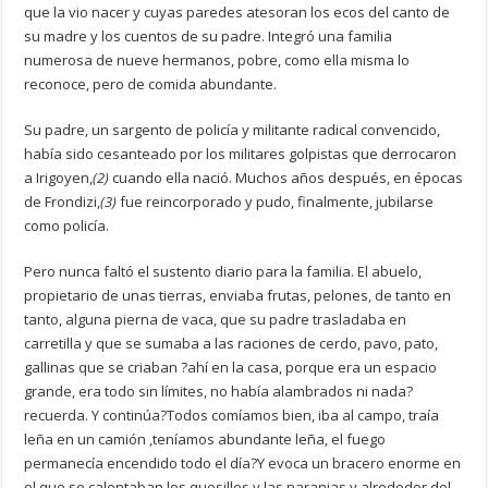
que la vio nacer y cuyas paredes atesoran los ecos del canto de
su madre y los cuentos de su padre. Integró una familia
numerosa de nueve hermanos, pobre, como ella misma lo
reconoce, pero de comida abundante.
Su padre, un sargento de policía y militante radical convencido,
había sido cesanteado por los militares golpistas que derrocaron
a Irigoyen,
(2)
cuando ella nació. Muchos años después, en épocas
de Frondizi,
(3)
fue reincorporado y pudo, finalmente, jubilarse
como policía.
Pero nunca faltó el sustento diario para la familia. El abuelo,
propietario de unas tierras, enviaba frutas, pelones, de tanto en
tanto, alguna pierna de vaca, que su padre trasladaba en
carretilla y que se sumaba a las raciones de cerdo, pavo, pato,
gallinas que se criaban ?ahí en la casa, porque era un espacio
grande, era todo sin límites, no había alambrados ni nada?
recuerda. Y continúa?Todos comíamos bien, iba al campo, traía
leña en un camión ,teníamos abundante leña, el fuego
permanecía encendido todo el día?Y evoca un bracero enorme en
el que se calentaban los quesillos y las naranjas y alrededor del