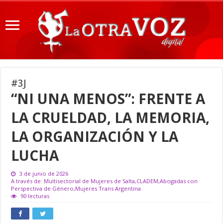
#3J
“NI UNA MENOS”: FRENTE A
LA CRUELDAD, LA MEMORIA,
LA ORGANIZACIÓN Y LA
LUCHA
3 de junio de 2026
A través de: Multisectorial de Mujeres de Salta,CLADEM,Abogadas con
Perspectiva de Género,Mujeres Trans Argentina
90 lecturas