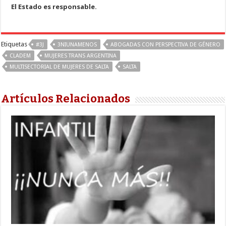
El Estado es responsable.
Etiquetas
#3J
3NIUNAMENOS
ABOGADAS CON PERSPECTIVA DE GÉNERO
CLADEM
MUJERES TRANS ARGENTINA
MULTISECTORIAL DE MUJERES DE SALTA
SALTA
Artículos Relacionados