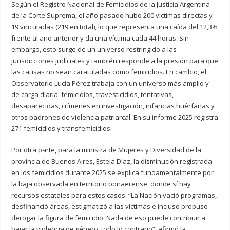
Según el Registro Nacional de Femicidios de la Justicia Argentina
de la Corte Suprema, el año pasado hubo 200 víctimas directas y
19 vinculadas (219 en total), lo que representa una caída del 12,3%
frente al año anterior y da una víctima cada 44 horas. Sin
embargo, esto surge de un universo restringido a las
jurisdicciones judiciales y también responde a la presión para que
las causas no sean caratuladas como femicidios. En cambio, el
Observatorio Lucía Pérez trabaja con un universo más amplio y
de carga diaria: femicidios, travesticidios, tentativas,
desaparecidas, crímenes en investigación, infancias huérfanas y
otros padrones de violencia patriarcal. En su informe 2025 registra
271 femicidios y transfemicidios.
Por otra parte, para la ministra de Mujeres y Diversidad de la
provincia de Buenos Aires, Estela Díaz, la disminución registrada
en los femicidios durante 2025 se explica fundamentalmente por
la baja observada en territorio bonaerense, donde sí hay
recursos estatales para estos casos. “La Nación vació programas,
desfinanció áreas, estigmatizó a las víctimas e incluso propuso
derogar la figura de femicidio. Nada de eso puede contribuir a
bajar la violencia de género, todo lo contrario”, afirmó la