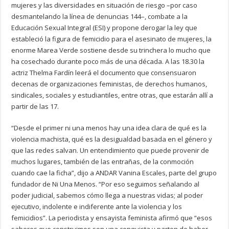
mujeres y las diversidades en situación de riesgo –por caso
desmantelando la línea de denuncias 144–, combate a la
Educación Sexual Integral (ESI) y propone derogar la ley que
estableció la figura de femicidio para el asesinato de mujeres, la
enorme Marea Verde sostiene desde su trinchera lo mucho que
ha cosechado durante poco más de una década. A las 18.30 la
actriz Thelma Fardín leerá el documento que consensuaron
decenas de organizaciones feministas, de derechos humanos,
sindicales, sociales y estudiantiles, entre otras, que estarán allí a
partir de las 17.
“Desde el primer ni una menos hay una idea clara de qué es la
violencia machista, qué es la desigualdad basada en el género y
que las redes salvan. Un entendimiento que puede provenir de
muchos lugares, también de las entrañas, de la conmoción
cuando cae la ficha”, dijo a ANDAR Vanina Escales, parte del grupo
fundador de Ni Una Menos. “Por eso seguimos señalando al
poder judicial, sabemos cómo llega a nuestras vidas; al poder
ejecutivo, indolente e indiferente ante la violencia y los
femicidios”. La periodista y ensayista feminista afirmó que “esos
saberes que construimos son una conquista y parten de haber