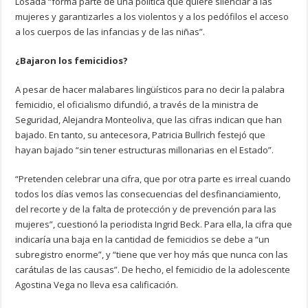
Losada “forma parte de una política que quiere silenciar a las
mujeres y garantizarles a los violentos y a los pedófilos el acceso
a los cuerpos de las infancias y de las niñas”.
¿Bajaron los femicidios?
A pesar de hacer malabares lingüísticos para no decir la palabra
femicidio, el oficialismo difundió, a través de la ministra de
Seguridad, Alejandra Monteoliva, que las cifras indican que han
bajado. En tanto, su antecesora, Patricia Bullrich festejó que
hayan bajado “sin tener estructuras millonarias en el Estado”.
“Pretenden celebrar una cifra, que por otra parte es irreal cuando
todos los días vemos las consecuencias del desfinanciamiento,
del recorte y de la falta de protección y de prevención para las
mujeres”, cuestionó la periodista Ingrid Beck. Para ella, la cifra que
indicaría una baja en la cantidad de femicidios se debe a “un
subregistro enorme”, y “tiene que ver hoy más que nunca con las
carátulas de las causas”. De hecho, el femicidio de la adolescente
Agostina Vega no lleva esa calificación.