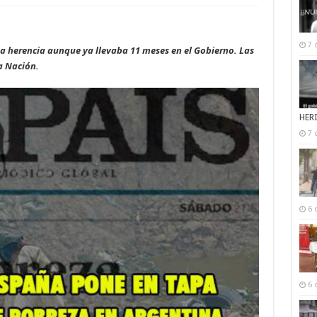
7 
a la herencia aunque ya llevaba 11 meses en el Gobierno. Las
a Nación.
HER
7 
6 
6 