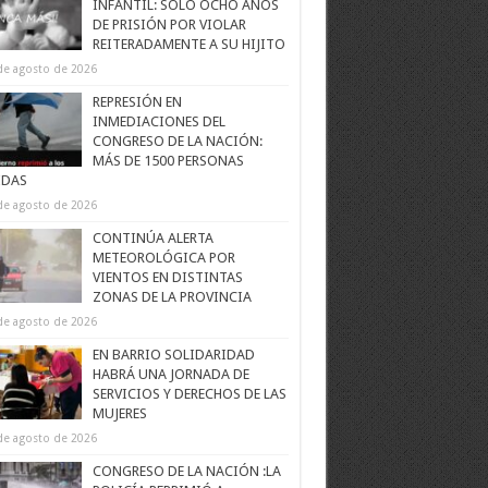
INFANTIL: SOLO OCHO AÑOS
DE PRISIÓN POR VIOLAR
REITERADAMENTE A SU HIJITO
de agosto de 2026
REPRESIÓN EN
INMEDIACIONES DEL
CONGRESO DE LA NACIÓN:
MÁS DE 1500 PERSONAS
IDAS
de agosto de 2026
CONTINÚA ALERTA
METEOROLÓGICA POR
VIENTOS EN DISTINTAS
ZONAS DE LA PROVINCIA
de agosto de 2026
EN BARRIO SOLIDARIDAD
HABRÁ UNA JORNADA DE
SERVICIOS Y DERECHOS DE LAS
MUJERES
de agosto de 2026
CONGRESO DE LA NACIÓN :LA