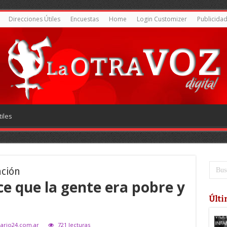
Direcciones Útiles
Encuestas
Home
Login Customizer
Publicida
iles
ación
ice que la gente era pobre y
Últi
diario24.com.ar
721 lecturas