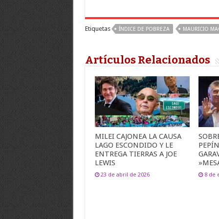
Etiquetas
ÍNDICE DE POBREZA
MAURICIO MA
Artículos Relacionados
MILEI CAJONEA LA CAUSA
SOBR
LAGO ESCONDIDO Y LE
PEPÍ
ENTREGA TIERRAS A JOE
GARA
LEWIS
»MESA
23 de abril de 2026
8 de 