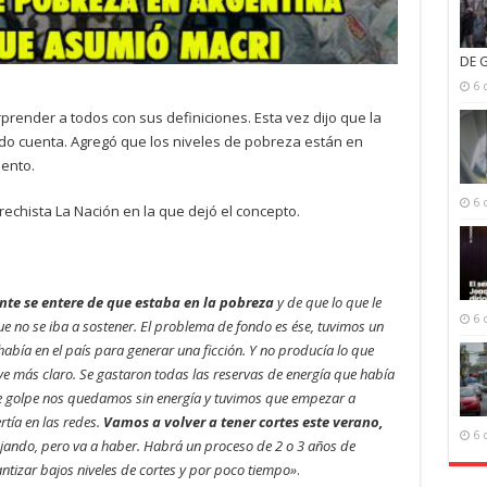
DE 
6 
rprender a todos con sus definiciones. Esta vez dijo que la
do cuenta. Agregó que los niveles de pobreza están en
ento.
6 
erechista La Nación en la que dejó el concepto.
nte se entere de que estaba en la pobreza
y de que lo que le
6 
 no se iba a sostener. El problema de fondo es ése, tuvimos un
abía en el país para generar una ficción. Y no producía lo que
ve más claro. Se gastaron todas las reservas de energía que había
e golpe nos quedamos sin energía y tuvimos que empezar a
rtía en las redes.
Vamos a volver a tener cortes este verano,
6 
ndo, pero va a haber. Habrá un proceso de 2 o 3 años de
tizar bajos niveles de cortes y por poco tiempo»
.