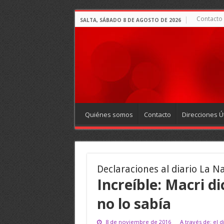
Contacto
SALTA, SÁBADO 8 DE AGOSTO DE 2026
Quiénes somos
Contacto
Direcciones Út
Declaraciones al diario La N
Increíble: Macri d
no lo sabía
8 de noviembre de 2016
A través de: el 