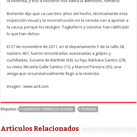
la vivienda, y eso a nosotros nos llama la atención», remarcó.
Burlando dijo que «a casi tres años del hecho, técnicamente esta
inspección visual y la reconstrucción en la vereda van a aportar a
la causa, porque los testigos -Tagliaferro y Lencina- han ratificado
lo que han dicho».
El 27 de noviembre de 2011, en el departamento 5 de la calle 28,
número 467, fueron encontradas asesinadas a golpes y
cuchilladas, Susana de Bárttole (63); su hija, Bárbara Santos (29);
su nieta, Micaela Galle Santos (11), y Marisol Pereyra (35), una
amiga que circunstancialmente llegó a la vivienda.
Imagen : www.a24.com
Etiquetas
CUÁDRUPLE CRIMEN DE LA PLATA
PORTADA
Artículos Relacionados