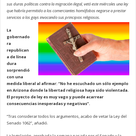
sus duras políticas contra la migración ilegal, vetó este miércoles una ley
que habría permitido a los comerciantes homófobos negarse a prestar
servicios a los gays invocando sus principios religiosos.
La
gobernado
ra
republican
a de línea
dura
sorprendió
con una
medida liberal al afirmar: “No he escuchado un sólo ejemplo
en Arizona donde la libertad religiosa haya sido violentada.
El proyecto de ley es muy vago y puede acarrear
consecuencias inesperadas y negativas”.
“Tras considerar todos los argumentos, acabo de vetar la Ley del
Senado 1062”, añadió.
La legislación, aprobada la semana pasada por el Senado y la