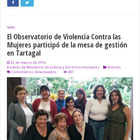
Salta
El Observatorio de Violencia Contra las
Mujeres participó de la mesa de gestión
en Tartagal
22 de marzo de 2016
A través de Ministerio de Justicia y Derechos Humanos
Noticias
en
Comentarios desactivados
487
El
Observatorio
de
Violencia
Contra
las
Mujeres
participó
de
la
mesa
de
gestión
en