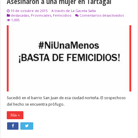
Asesinaron a una mujer en Tartagal
10 de octubre de 2015
A través de La Gaceta Salta
en
destacadas
,
Provinciales
,
Femicidios
Comentarios desactivados
Asesina
1,005
a
una
mujer
en
Tartagal
Sucedió en el barrio San Juan de esa ciudad norteña. El sospechoso
del hecho se encuentra prófugo.
Más »