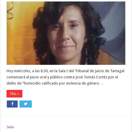
Evelia
Murillo:
comienza
en
Tartagal
el
juicio
oral
y
público
Hoy miércoles, a las 8.30, en la Sala I del Tribunal de Juicio de Tartagal
comenzará el juicio oral y público contra José Tomás Cortéz por el
delito de “homicidio calificado por violencia de género …
Más »
Salta