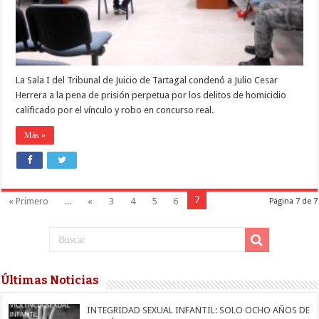
madre
La Sala I del Tribunal de Juicio de Tartagal condenó a Julio Cesar
Herrera a la pena de prisión perpetua por los delitos de homicidio
calificado por el vínculo y robo en concurso real.
Más »
7
« Primero
...
«
3
4
5
6
Página 7 de 7
Últimas Noticias
INTEGRIDAD SEXUAL INFANTIL: SOLO OCHO AÑOS DE