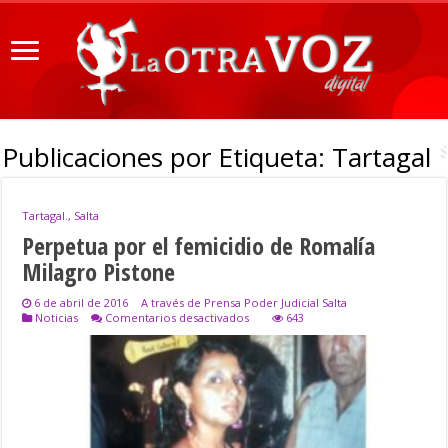
Publicaciones por Etiqueta:
Tartagal
Tartagal., Salta
Perpetua por el femicidio de Romalía
Milagro Pistone
6 de abril de 2016
A través de Prensa Poder Judicial Salta
en
Noticias
Comentarios desactivados
643
Perpetua
por
el
femicidio
de
Romalía
Milagro
Pistone