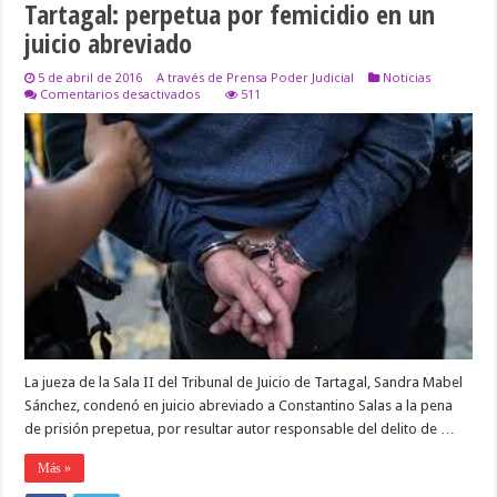
Tartagal: perpetua por femicidio en un
juicio abreviado
5 de abril de 2016
A través de Prensa Poder Judicial
Noticias
en
Comentarios desactivados
511
Tartagal:
perpetua
por
femicidio
en
un
juicio
abreviado
La jueza de la Sala II del Tribunal de Juicio de Tartagal, Sandra Mabel
Sánchez, condenó en juicio abreviado a Constantino Salas a la pena
de prisión prepetua, por resultar autor responsable del delito de …
Más »