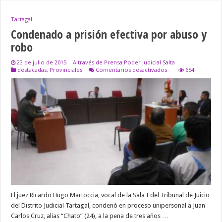
Tartagal
Condenado a prisión efectiva por abuso y
robo
23 de julio de 2015
A través de Prensa Poder Judicial Salta
en
destacadas
,
Provinciales
Comentarios desactivados
654
Condenado
a
prisión
efectiva
por
abuso
y
robo
El juez Ricardo Hugo Martoccia, vocal de la Sala I del Tribunal de Juicio
del Distrito Judicial Tartagal, condenó en proceso unipersonal a Juan
Carlos Cruz, alias “Chato” (24), a la pena de tres años …