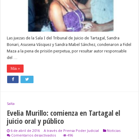
Las juezas de la Sala I del Tribunal de Juicio de Tartagal, Sandra
Bonari, Asusena Vásquez y Sandra Mabel Sánchez, condenaron a Fidel
Maza a la pena de prisión perpetua, por resultar autor responsable
del …
Más »
Salta
Evelia Murillo: comienza en Tartagal el
juicio oral y público
6 de abril de 2016
A través de Prensa Poder Judicial
Noticias
en
Comentarios desactivados
496