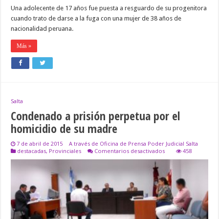
Una adolecente de 17 años fue puesta a resguardo de su progenitora
cuando trato de darse a la fuga con una mujer de 38 años de
nacionalidad peruana.
Más »
Salta
Condenado a prisión perpetua por el
homicidio de su madre
7 de abril de 2015
A través de Oficina de Prensa Poder Judicial Salta
en
destacadas
,
Provinciales
Comentarios desactivados
458
Condenado
a
prisión
perpetua
por
el
homicidio
de
su