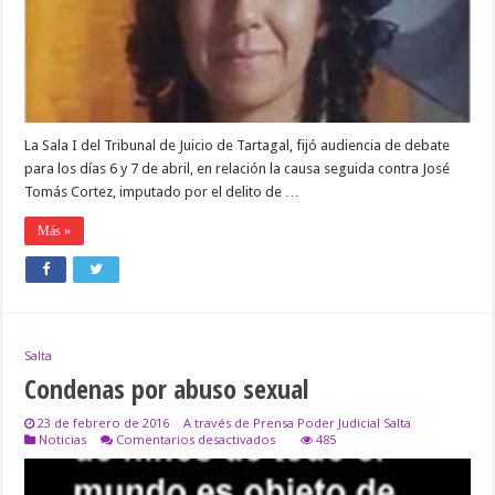
crimen
de
Evelia
Murillo
La Sala I del Tribunal de Juicio de Tartagal, fijó audiencia de debate
para los días 6 y 7 de abril, en relación la causa seguida contra José
Tomás Cortez, imputado por el delito de …
Más »
Salta
Condenas por abuso sexual
23 de febrero de 2016
A través de Prensa Poder Judicial Salta
en
Noticias
Comentarios desactivados
485
Condenas
por
abuso