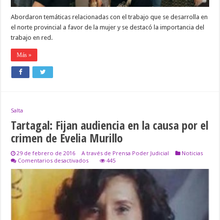
Tartagal
Abordaron temáticas relacionadas con el trabajo que se desarrolla en
el norte provincial a favor de la mujer y se destacó la importancia del
trabajo en red.
Más »
Salta
Tartagal: Fijan audiencia en la causa por el
crimen de Evelia Murillo
29 de febrero de 2016
A través de Prensa Poder Judicial
Noticias
en
Comentarios desactivados
445
Tartagal:
Fijan
audiencia
en
la
causa
por
el