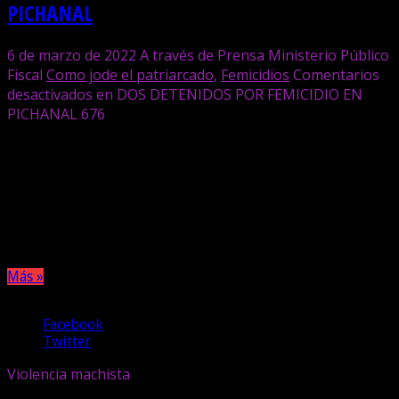
PICHANAL
6 de marzo de 2022
A través de Prensa Ministerio Público
Fiscal
Como jode el patriarcado
,
Femicidios
Comentarios
desactivados
en DOS DETENIDOS POR FEMICIDIO EN
PICHANAL
676
La fiscal penal de la Unidad de Graves Atentados contra las
Personas de Orán, Claudia Carreras, investiga la muerte de
una menor de 14 años, que fue encontrada a la vera de la
ruta provincial 5, a la altura del cementerio de Pichanal. Por
el hecho hay dos hombres detenidos.
Más »
Compartir
Facebook
Twitter
Violencia machista