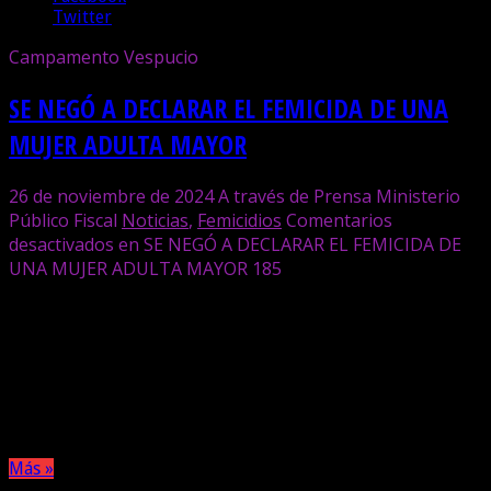
Twitter
Campamento Vespucio
SE NEGÓ A DECLARAR EL FEMICIDA DE UNA
MUJER ADULTA MAYOR
26 de noviembre de 2024
A través de Prensa Ministerio
Público Fiscal
Noticias
,
Femicidios
Comentarios
desactivados
en SE NEGÓ A DECLARAR EL FEMICIDA DE
UNA MUJER ADULTA MAYOR
185
La mujer fue encontrada sin vida en su domicilio este
domingo, tras haber recibido numerosas heridas de arma
blanca. Se solicitó que el sospechoso permanezca detenido,
mientras se cumplen numerosas medidas dispuestas para
lograr el esclarecimiento del hecho.
Más »
Compartir