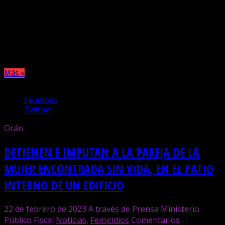
Ocurrió en las primeras horas de este domingo, cuando la
mujer fue lesionada con un arma blanca y falleció en la vía
pública. Por el hecho se encuentra detenido un hombre con
el que mantenía una relación de pareja. Será imputado ese
lunes.
Más »
Compartir
Facebook
Twitter
Orán
DETIENEN E IMPUTAN A LA PAREJA DE LA
MUJER ENCONTRADA SIN VIDA, EN EL PATIO
INTERNO DE UN EDIFICIO
22 de febrero de 2023
A través de Prensa Ministerio
Público Fiscal
Noticias
,
Femicidios
Comentarios