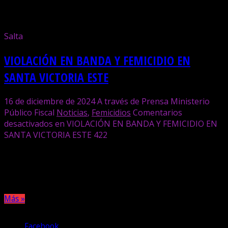
Femicidios
Salta
VIOLACIÓN EN BANDA Y FEMICIDIO EN
SANTA VICTORIA ESTE
16 de diciembre de 2024
A través de Prensa Ministerio
Público Fiscal
Noticias
,
Femicidios
Comentarios
desactivados
en VIOLACIÓN EN BANDA Y FEMICIDIO EN
SANTA VICTORIA ESTE
422
El hecho ocurrió este fin de semana y se detuvo a cuatro
personas que habrían estado reunidos con la víctima.
Más »
Compartir
Facebook