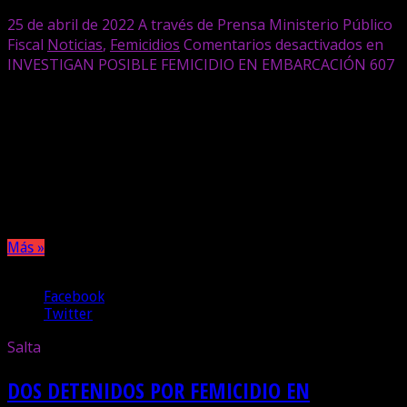
25 de abril de 2022
A través de Prensa Ministerio Público
Fiscal
Noticias
,
Femicidios
Comentarios desactivados
en
INVESTIGAN POSIBLE FEMICIDIO EN EMBARCACIÓN
607
Una mujer de 31 años fue encontrada sin vida este
domingo en su domicilio y se investigan las circunstancias
de su muerte. El fiscal penal Gonzalo Vega dispuso el
cumplimiento de diversas medidas tendientes al
esclarecimiento del hecho y su pareja se encuentra
detenida.
Más »
Compartir
Facebook
Twitter
Salta
DOS DETENIDOS POR FEMICIDIO EN