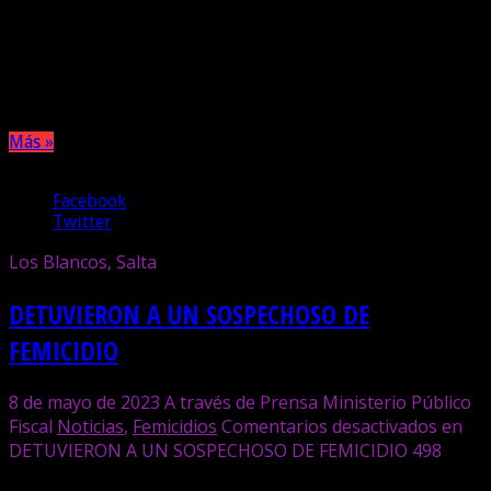
El hecho fue reportado durante la tarde de este sábado,
tras encontrar a la mujer sin vida en el interior de su
domicilio. La fiscal Poma se hizo presente en el lugar,
donde se cumplieron todas las medidas de rigor.
Más »
Compartir
Facebook
Twitter
Los Blancos, Salta
DETUVIERON A UN SOSPECHOSO DE
FEMICIDIO
8 de mayo de 2023
A través de Prensa Ministerio Público
Fiscal
Noticias
,
Femicidios
Comentarios desactivados
en
DETUVIERON A UN SOSPECHOSO DE FEMICIDIO
498