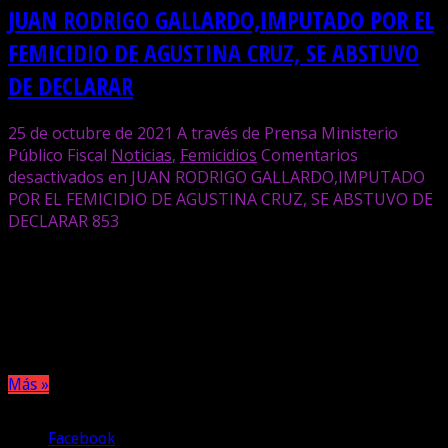
JUAN RODRIGO GALLARDO,IMPUTADO POR EL
FEMICIDIO DE AGUSTINA CRUZ, SE ABSTUVO
DE DECLARAR
25 de octubre de 2021
A través de Prensa Ministerio
Público Fiscal
Noticias
,
Femicidios
Comentarios
desactivados
en JUAN RODRIGO GALLARDO,IMPUTADO
POR EL FEMICIDIO DE AGUSTINA CRUZ, SE ABSTUVO DE
DECLARAR
853
Juan Rodrigo Gallardo fue imputado este lunes por el
homicidio doblemente calificado de su expareja, ocurrido
el pasado viernes por la mañana. El acusado, acompañado
de una defensora oficial, se abstuvo de declarar.
Más »
Compartir
Facebook