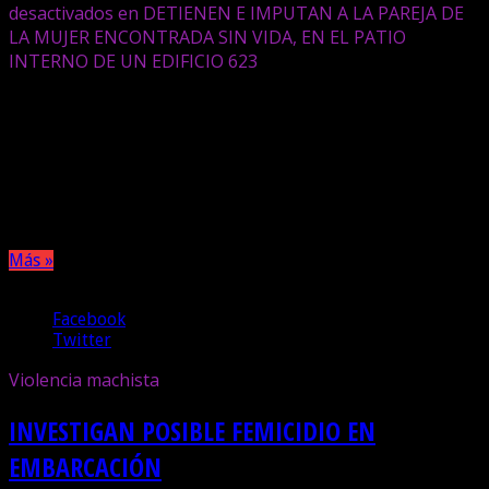
desactivados
en DETIENEN E IMPUTAN A LA PAREJA DE
LA MUJER ENCONTRADA SIN VIDA, EN EL PATIO
INTERNO DE UN EDIFICIO
623
En el marco de la investigación que se lleva adelante tras el
hallazgo sin vida de una mujer en el patio interno de un
edificio de esa ciudad, se produjo la detención e
imputación de un hombre con el que la fallecida mantenía
una relación de pareja. Se abstuvo de declarar.
Más »
Compartir
Facebook
Twitter
Violencia machista
INVESTIGAN POSIBLE FEMICIDIO EN
EMBARCACIÓN