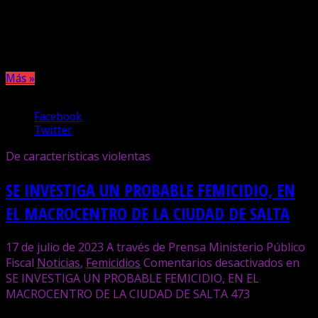
presencia sin vida de los cuerpos de una mujer y un
hombre. Las autoridades intervinientes se encuentran en
cumplimiento diversas medidas tendientes a esclarecer lo
sucedido.
Más »
Compartir
Facebook
Twitter
De características violentas
SE INVESTIGA UN PROBABLE FEMICIDIO, EN
EL MACROCENTRO DE LA CIUDAD DE SALTA
17 de julio de 2023
A través de Prensa Ministerio Público
Fiscal
Noticias
,
Femicidios
Comentarios desactivados
en
SE INVESTIGA UN PROBABLE FEMICIDIO, EN EL
MACROCENTRO DE LA CIUDAD DE SALTA
473