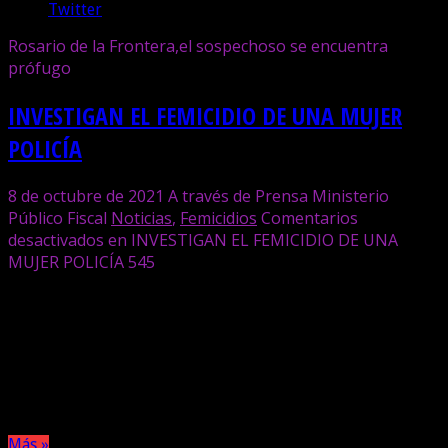
Twitter
Rosario de la Frontera,el sospechoso se encuentra
prófugo
INVESTIGAN EL FEMICIDIO DE UNA MUJER
POLICÍA
8 de octubre de 2021
A través de Prensa Ministerio
Público Fiscal
Noticias
,
Femicidios
Comentarios
desactivados
en INVESTIGAN EL FEMICIDIO DE UNA
MUJER POLICÍA
545
El hecho ocurrió este jueves por la mañana en el barrio
Carmen Salas de esa ciudad, cuando la mujer fue
encontrada sin vida en el interior de su vivienda. Su pareja
es el principal sospechoso y se encuentra prófugo. Se
realizará la autopsia en el hospital local.
Más »