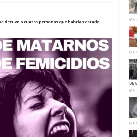
6 
y se detuvo a cuatro personas que habrían estado
6 
DE 
6 
6 