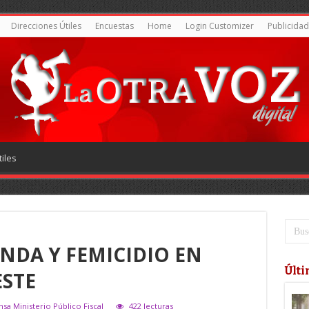
Direcciones Útiles
Encuestas
Home
Login Customizer
Publicidad
iles
NDA Y FEMICIDIO EN
Últi
ESTE
nsa Ministerio Público Fiscal
422 lecturas