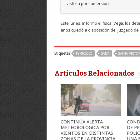
asfixia por sumersión.
Este lunes, informó el fiscal Vega, los d
años quedó a disposición del Juzgado de
Etiquetas
FEMICIDIO
SALTA
SANTA VICTOR
Artículos Relacionados
CONTINÚA ALERTA
COND
METEOROLÓGICA POR
DE PR
VIENTOS EN DISTINTAS
POLI
ZONAS DE LA PROVINCIA
UNA 