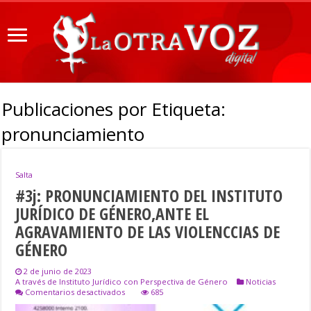
Publicaciones por Etiqueta:
pronunciamiento
Salta
#3j: PRONUNCIAMIENTO DEL INSTITUTO
JURÍDICO DE GÉNERO,ANTE EL
AGRAVAMIENTO DE LAS VIOLENCCIAS DE
GÉNERO
2 de junio de 2023
A través de Instituto Jurídico con Perspectiva de Género
Noticias
en
Comentarios desactivados
685
#3j: