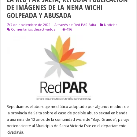
DE IMÁGENES DE LA NENA WICHI
GOLPEADA Y ABUSADA
7 de noviembre de 2022
A través de Red PAR Salta
Noticias
en
Comentarios desactivados
496
LA
RED
PAR
SALTA,
REPUDIA
PUBLICACIÓN
DE
IMÁGENES
DE
LA
NENA
WICHI
GOLPEADA
Y
ABUSADA
Repudiamos el abordaje mediático adoptado por algunos medios de
la provincia de Salta sobre el caso de posible abuso sexual en banda
a una niña de 12 años de la comunidad wichí de “Bajo Grande”, paraje
perteneciente al Municipio de Santa Victoria Este en el departamento
Rivadavia.