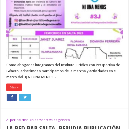
PRONUNCIAMIENTO
DEL
INSTITUTO
JURÍDICO
DE
GÉNERO,ANTE
EL
AGRAVAMIENTO
DE
LAS
VIOLENCCIAS
DE
GÉNERO
Como abogades integrantes del Instituto Jurídico con Perspectiva de
Género, adherimos y participamos de la marcha y actividades en el
marco del 3J NI UNA MENOS.-
Más »
Al periodismo sin perspectiva de género
LA RED PAR SALTA, REPUDIA PUBLICACIÓN