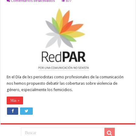
en
Comentarios desactivados
877
El
Periodismo
debe
contribuir
a
erradicar
la
violencia
de
género
En el Día de lxs periodistas como profesionales de la comunicación
nos hemos propuesto debatir las coberturas sobre violencia de
género, especialmente los femicidios.
Más »