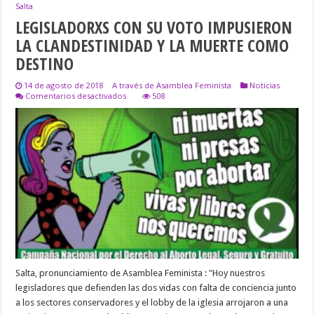
Salta
LEGISLADORXS CON SU VOTO IMPUSIERON
LA CLANDESTINIDAD Y LA MUERTE COMO
DESTINO
14 de agosto de 2018
A través de Asamblea Feminista
Noticias
en
Comentarios desactivados
508
LEGISLADORXS
CON
SU
VOTO
IMPUSIERON
LA
CLANDESTINIDAD
Y
LA
MUERTE
COMO
DESTINO
Salta, pronunciamiento de Asamblea Feminista : "Hoy nuestros
legisladores que defienden las dos vidas con falta de conciencia junto
a los sectores conservadores y el lobby de la iglesia arrojaron a una