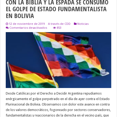
CON LA BIBLIA Y LA ESPADA SE CONSUMÒ
EL GOLPE DE ESTADO FUNDAMENTALISTA
EN BOLIVIA
12 de noviembre de 2019
A través de CDD
Noticias
en
Comentarios desactivados
853
CON
LA
BIBLIA
Y
LA
ESPADA
SE
CONSUMÒ
EL
GOLPE
DE
ESTADO
FUNDAMENTALISTA
EN
BOLIVIA
Desde Católicas por el Derecho a Decidir Argentina repudiamos
enérgicamente el golpe perpetrado en el día de ayer contra el Estado
Plurinacional de Bolivia. Observamos con dolor este avance en contra
de los valores democráticos, fogoneado por sectores conservadores,
fundamentalistas y reaccionarios de la derecha en el vecino país, que