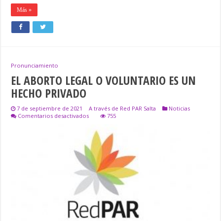
Más »
Pronunciamiento
EL ABORTO LEGAL O VOLUNTARIO ES UN
HECHO PRIVADO
7 de septiembre de 2021
A través de Red PAR Salta
Noticias
en
Comentarios desactivados
755
EL
ABORTO
LEGAL
O
VOLUNTARIO
ES
UN
HECHO
PRIVADO