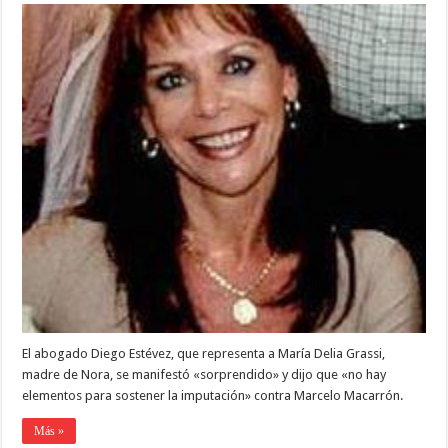
Dalmasso:
su
familia
no
cree
que
el
viudo
sea
el
homicida
El abogado Diego Estévez, que representa a María Delia Grassi,
madre de Nora, se manifestó «sorprendido» y dijo que «no hay
elementos para sostener la imputación» contra Marcelo Macarrón.
Más »