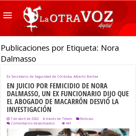
Publicaciones por Etiqueta:
Nora
Dalmasso
Ex Secretario de Seguridad de Córdoba, Alberto Bertea
EN JUICIO POR FEMICIDIO DE NORA
DALMASSO, UN EX FUNCIONARIO DIJO QUE
EL ABOGADO DE MACARRÓN DESVIÓ LA
INVESTIGACIÓN
7 de abril de 2022
A través de Télam
Noticias
en
Comentarios desactivados
441
EN
JUICIO