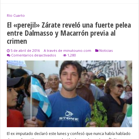
Río Cuarto
El «perejil» Zárate reveló una fuerte pelea
entre Dalmasso y Macarrón previa al
crimen
5 de abril de 2016
A través de minutouno.com
Noticias
en
Comentarios desactivados
1,280
El
«perejil»
Zárate
reveló
una
fuerte
pelea
entre
Dalmasso
y
Macarrón
previa
al
crimen
El ex imputado declaró este lunes y confesó que nunca había hablado