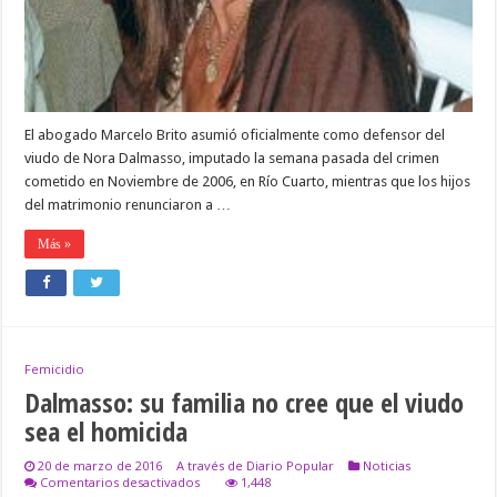
a
la
querella
El abogado Marcelo Brito asumió oficialmente como defensor del
viudo de Nora Dalmasso, imputado la semana pasada del crimen
cometido en Noviembre de 2006, en Río Cuarto, mientras que los hijos
del matrimonio renunciaron a …
Más »
Femicidio
Dalmasso: su familia no cree que el viudo
sea el homicida
20 de marzo de 2016
A través de Diario Popular
Noticias
en
Comentarios desactivados
1,448