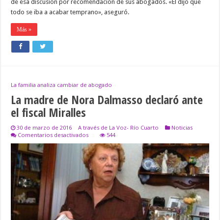
de esa discusión por recomendación de sus abogados. «Él dijo que
todo se iba a acabar temprano», aseguró.
Más »
La familia analiza cambiar de abogado
La madre de Nora Dalmasso declaró ante
el fiscal Miralles
30 de marzo de 2016
A través de La Voz- Río Cuarto
Noticias
en
Comentarios desactivados
544
La
madre
de
Nora
Dalmasso
declaró
ante
el
fiscal
Miralles