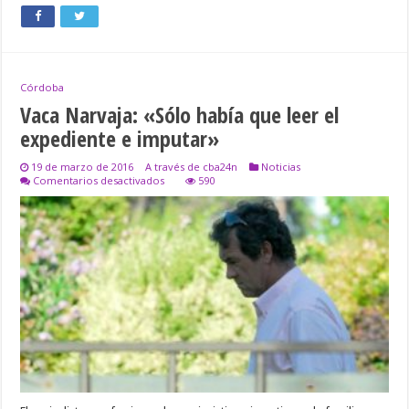
Córdoba
Vaca Narvaja: «Sólo había que leer el
expediente e imputar»
19 de marzo de 2016
A través de cba24n
Noticias
en
Comentarios desactivados
590
Vaca
Narvaja:
«Sólo
había
que
leer
el
expediente
e
imputar»