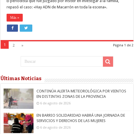
El periodista que fue juzgado por insistir en investigar a la familia,
repasó el caso: «Hay ADN de Macarrón en toda la escena».
Más »
1
2
»
Página 1 de 2
Últimas Noticias
CONTINÚA ALERTA METEOROLÓGICA POR VIENTOS
EN DISTINTAS ZONAS DE LA PROVINCIA
6 de agosto de 2026
EN BARRIO SOLIDARIDAD HABRÁ UNA JORNADA DE
SERVICIOS Y DERECHOS DE LAS MUJERES
6 de agosto de 2026