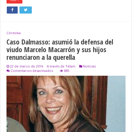
Córdoba
Caso Dalmasso: asumió la defensa del
viudo Marcelo Macarrón y sus hijos
renunciaron a la querella
22 de marzo de 2016
A través de Télam
Noticias
en
Comentarios desactivados
885
Caso
Dalmasso:
asumió
la
defensa
del
viudo
Marcelo
Macarrón
y
sus
hijos
renunciaron