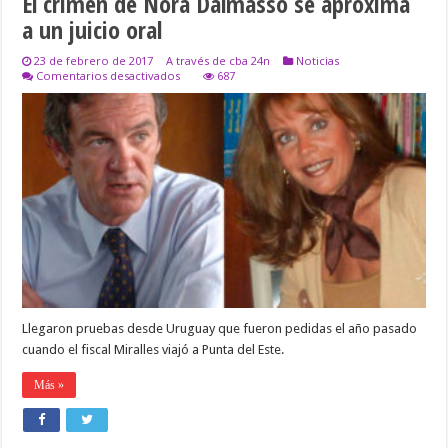
El crimen de Nora Dalmasso se aproxima
a un juicio oral
23 de febrero de 2017
A través de cba 24n
Noticias
en
Comentarios desactivados
687
El
crimen
de
Nora
Dalmasso
se
aproxima
a
un
juicio
oral
Llegaron pruebas desde Uruguay que fueron pedidas el año pasado
cuando el fiscal Miralles viajó a Punta del Este.
Más »