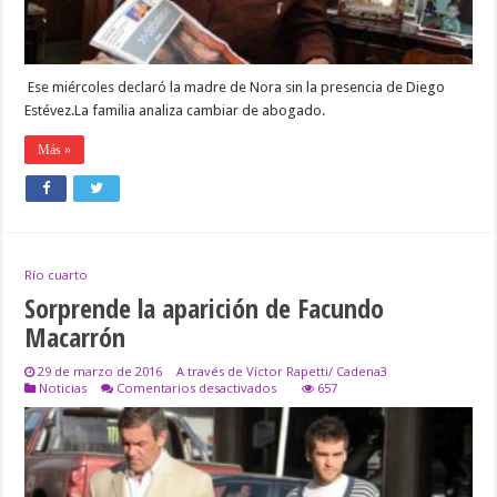
Ese miércoles declaró la madre de Nora sin la presencia de Diego
Estévez.La familia analiza cambiar de abogado.
Más »
Río cuarto
Sorprende la aparición de Facundo
Macarrón
29 de marzo de 2016
A través de Víctor Rapetti/ Cadena3
en
Noticias
Comentarios desactivados
657
Sorprende
la
aparición
de
Facundo
Macarrón