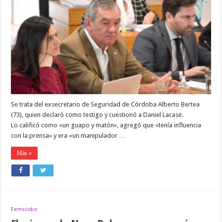
POR
FEMICIDIO
DE
NORA
DALMASSO,
UN
EX
FUNCIONARIO
DIJO
QUE
EL
ABOGADO
DE
MACARRÓN
Se trata del exsecretario de Seguridad de Córdoba Alberto Bertea
DESVIÓ
LA
(73), quien declaró como testigo y cuestionó a Daniel Lacase.
INVESTIGACIÓN
Lo calificó como «un guapo y matón», agregó que «tenía influencia
con la prensa» y era «un manipulador …
Más »
Femicidio