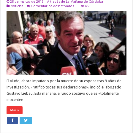
28 de marzo de 2016
A través de La Mañana de Córdoba
en
Noticias
Comentarios desactivados
456
Caso
Dalmasso:
Macarrón
“declaró
ampliamente”
y
reiteró
su
inocencia
El viudo, ahora imputado por la muerte de su esposa tras 9 años de
investigación, «ratificó todas sus declaraciones», indicó el abogado
Gustavo Liebau. Esta mañana, el viudo sostuvo que es «totalmente
inocente»
Más »