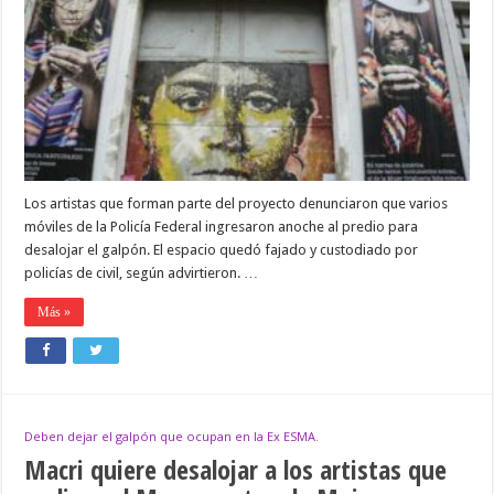
galpón
del
Monumento
a
la
Mujer
Originaria
en
la
ex
ESMA
Los artistas que forman parte del proyecto denunciaron que varios
móviles de la Policía Federal ingresaron anoche al predio para
desalojar el galpón. El espacio quedó fajado y custodiado por
policías de civil, según advirtieron. …
Más »
Deben dejar el galpón que ocupan en la Ex ESMA.
Macri quiere desalojar a los artistas que