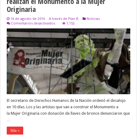
realizan el Monumento a la Mujer
Originaria
16 de agosto de 2016
A través de Plan B
Noticias
en
Comentarios desactivados
1,152
Macri
quiere
desalojar
a
los
artistas
que
realizan
el
Monumento
a
la
Mujer
Originaria
El secretario de Derechos Humanos de la Nación ordenó el desalojo
en 10 días. Los y las artistas que van a construir el Monumento a
la Mujer Originaria con donación de llaves de bronce denunciaron que
…
Más »