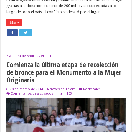
gracias a la donación de cerca de 200 mil llaves recolectadas a lo
largo de todo el país. El conflicto se desató por el lugar …
Más »
Escultura de Andrés Zerneri
Comienza la última etapa de recolección
de bronce para el Monumento a la Mujer
Originaria
28 de marzo de 2014
A través de Télam
Nacionales
en
Comentarios desactivados
1,153
Comienza
la
última
etapa
de
recolección
de
bronce