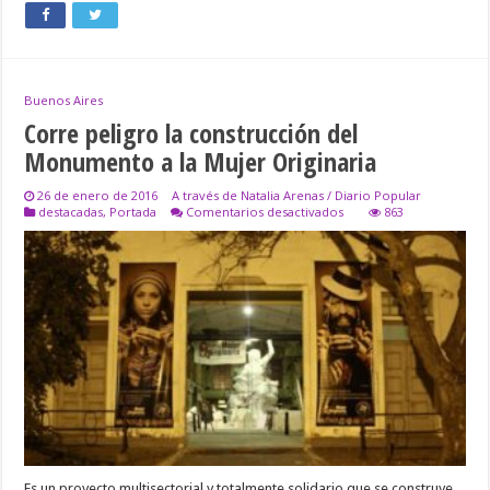
Buenos Aires
Corre peligro la construcción del
Monumento a la Mujer Originaria
26 de enero de 2016
A través de Natalia Arenas / Diario Popular
en
destacadas
,
Portada
Comentarios desactivados
863
Corre
peligro
la
construcción
del
Monumento
a
la
Mujer
Originaria
Es un proyecto multisectorial y totalmente solidario que se construye