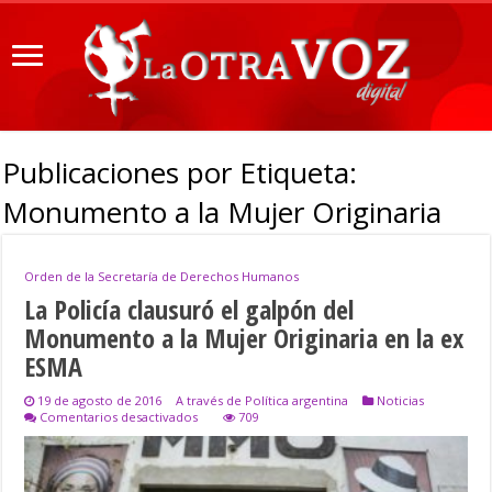
Publicaciones por Etiqueta:
Monumento a la Mujer Originaria
Orden de la Secretaría de Derechos Humanos
La Policía clausuró el galpón del
Monumento a la Mujer Originaria en la ex
ESMA
19 de agosto de 2016
A través de Política argentina
Noticias
en
Comentarios desactivados
709
La
Policía
clausuró
el