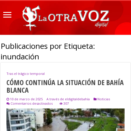
Publicaciones por Etiqueta:
inundación
Tras el trágico temporal
CÓMO CONTINÚA LA SITUACIÓN DE BAHÍA
BLANCA
10 de marzo de 2025
A través de eldigitaldebahía
Noticias
en
Comentarios desactivados
307
CÓMO
CONTINÚA
LA
SITUACIÓN
DE
BAHÍA