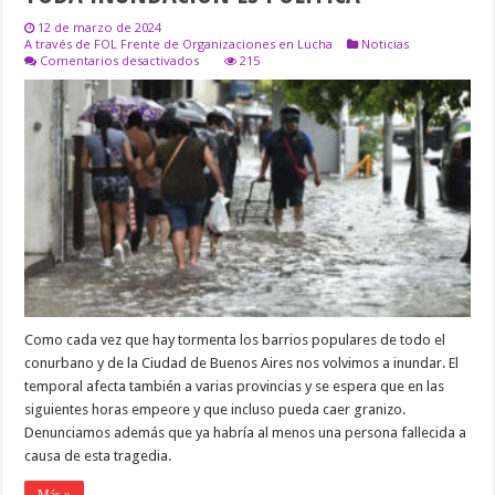
12 de marzo de 2024
A través de FOL Frente de Organizaciones en Lucha
Noticias
en
Comentarios desactivados
215
TODA
INUNDACIÓN
ES
POLÍTICA
Como cada vez que hay tormenta los barrios populares de todo el
conurbano y de la Ciudad de Buenos Aires nos volvimos a inundar. El
temporal afecta también a varias provincias y se espera que en las
siguientes horas empeore y que incluso pueda caer granizo.
Denunciamos además que ya habría al menos una persona fallecida a
causa de esta tragedia.
Más »