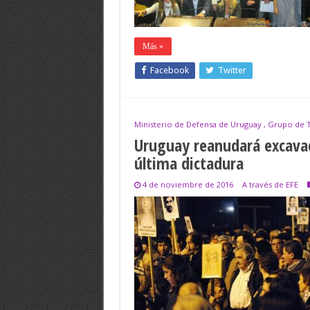
Más »
Facebook
Twitter
Ministerio de Defensa de Uruguay , Grupo de T
Uruguay reanudará excavac
última dictadura
4 de noviembre de 2016
A través de EFE