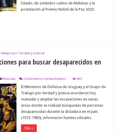
Estado, de soldados caídos de Malvinas y la
postulación al Premio Nobel de la Paz 2020.
rabajo por Verdad y Justicia
iones para buscar desaparecidos en
en
Noticias
Comentarios desactivados
667
Uruguay
El Ministerio de Defensa de Uruguay y el Grupo de
reanudará
excavaciones
Trabajo por Verdad y Justicia acordaron hoy
para
reanudar y ampliar las excavaciones en varias
buscar
desaparecidos
áreas donde se realizan búsquedas de personas
en
desaparecidas durante la dictadura en el país
última
(1973-1985), informaron fuentes oficiales.
dictadura
Más »