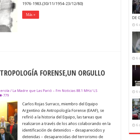
1976-1983.(30/11/1954-23/12/80)
Más »
DE 
6 
6 
NTROPOLOGÍA FORENSE,UN ORGULLO
cerola / La Madre que Las Parió – Fm Noticias 88.1 MHz/ LS
6 
779
PO
Carlos Rojas Surraco, miembro del Equipo
NTINO
Argentino de Antropología Forense (EAAF), se
ROPOLOGÍA
refirió a la historia del Equipo, las tareas que
NSE,UN
ULLO
realizaron a través de los años colaborando en la
6 
identificación de detenidos – desaparecidos y
ZA
detenidas – desaparecidas del terrorismo de
TERAS