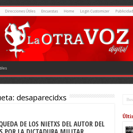
Direcciones Útiles
Encuestas
Home
Login Customizer
Publicida
iles
ueta:
desaparecidxs
Últi
ÚSQUEDA DE LOS NIETXS DEL AUTOR DEL
S POR LA DICTADURA MILITAR