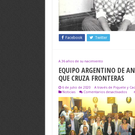
Facebook
Twitter
A 36 años de su nacimiento
EQUIPO ARGENTINO DE A
QUE CRUZA FRONTERAS
6 de julio de 2020
A través de Piquete y Ca
en
Noticias
Comentarios desactivados
EQUI
ARGE
DE
ANT
FORE
ORG
QUE
CRU
FRON