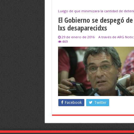
Luego de que minimizara la cantidad de detenid
El Gobierno se despegó de 
lxs desaparecidxs
29 de enero de 2016
A través de ARG Notic
469
Facebook
Twitter