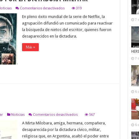
en
oticias
Comentarios desactivados
319
H.I.J.O.S.
En pleno éxito mundial de la serie de Netflix, la
REACTIVÓ
7 
LA
agrupación difundió un comunicado para reactivar
BÚSQUEDA
la búsqueda de nietos del escritor, quienes fueron
DE
LOS
desaparecidos en la dictadura.
NIETXS
DEL
Más »
AUTOR
HER
DEL
ETERNAUTA,DESAPARECIDXS
7 
POR
LA
DICTADURA
MILITAR
6 
en
ar
Noticias
Comentarios desactivados
567
MANZANITA
A Mirta Milobara, amiga, hermana, compañera,
6 
desaparecida por la dictadura cívico, militar,
religiosa que, en Argentina, asaltó el poder entre