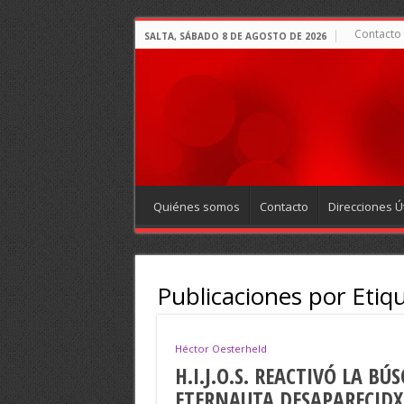
Contacto
SALTA, SÁBADO 8 DE AGOSTO DE 2026
Quiénes somos
Contacto
Direcciones Út
Publicaciones por Etiq
Héctor Oesterheld
H.I.J.O.S. REACTIVÓ LA B
ETERNAUTA,DESAPARECIDX