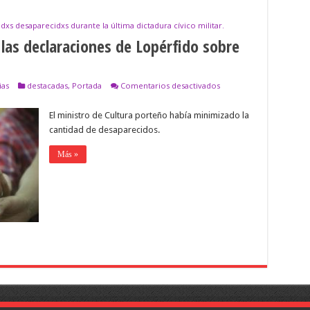
xs desaparecidxs durante la última dictadura cívico militar.
las declaraciones de Lopérfido sobre
en
ias
destacadas
,
Portada
Comentarios desactivados
El
Gobierno
El ministro de Cultura porteño había minimizado la
se
despegó
cantidad de desaparecidos.
de
las
Más »
declaraciones
de
Lopérfido
sobre
lxs
desaparecidxs