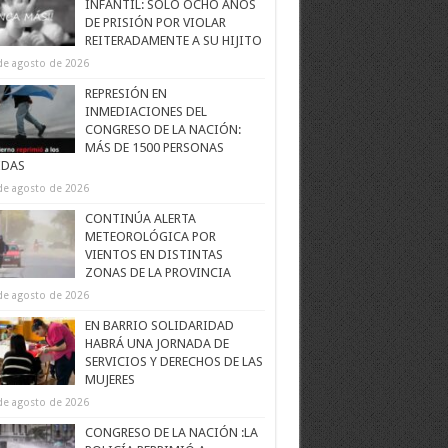
INFANTIL: SOLO OCHO AÑOS
DE PRISIÓN POR VIOLAR
REITERADAMENTE A SU HIJITO
de agosto de 2026
REPRESIÓN EN
INMEDIACIONES DEL
CONGRESO DE LA NACIÓN:
MÁS DE 1500 PERSONAS
IDAS
de agosto de 2026
CONTINÚA ALERTA
METEOROLÓGICA POR
VIENTOS EN DISTINTAS
ZONAS DE LA PROVINCIA
de agosto de 2026
EN BARRIO SOLIDARIDAD
HABRÁ UNA JORNADA DE
SERVICIOS Y DERECHOS DE LAS
MUJERES
de agosto de 2026
CONGRESO DE LA NACIÓN :LA