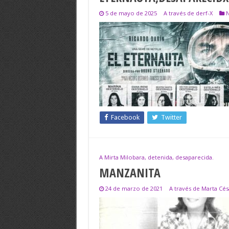
5 de mayo de 2025
A través de derf-X
N
Facebook
Twitter
A Mirta Milobara, detenida, desaparecida.
MANZANITA
24 de marzo de 2021
A través de Marta Cés