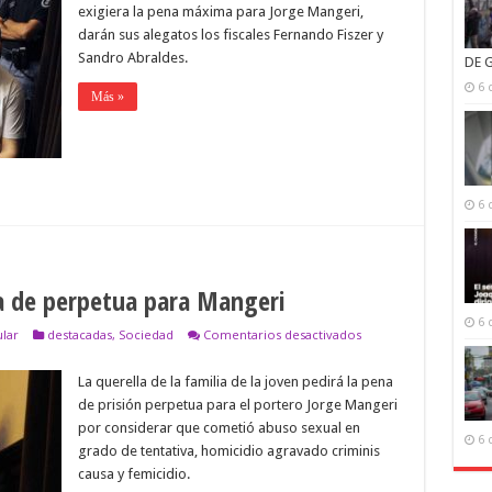
los
exigiera la pena máxima para Jorge Mangeri,
alegatos
darán sus alegatos los fiscales Fernando Fiszer y
en
el
Sandro Abraldes.
DE 
juicio
por
6 
Más »
el
crimen
de
Ángeles
Rawson
6 
na de perpetua para Mangeri
6 
en
ular
destacadas
,
Sociedad
Comentarios desactivados
Querella
pedirá
La querella de la familia de la joven pedirá la pena
hoy
la
de prisión perpetua para el portero Jorge Mangeri
pena
por considerar que cometió abuso sexual en
de
6 
perpetua
grado de tentativa, homicidio agravado criminis
para
causa y femicidio.
Mangeri