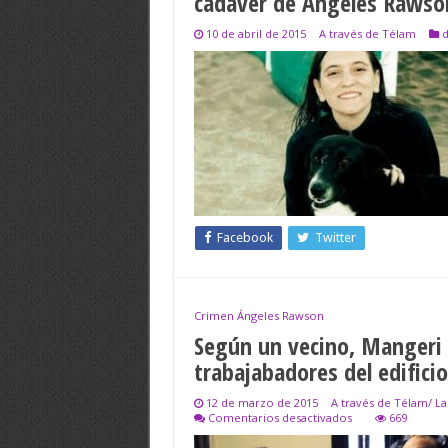
cadáver de Ángeles Rawso
10 de abril de 2015
A través de Télam
d
Facebook
Twitter
Crimen Ángeles Rawson
Según un vecino, Mangeri 
trabajabadores del edificio
12 de marzo de 2015
A través de Télam/ L
en
Comentarios desactivados
669
Según
un