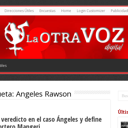
Direcciones Útiles
Encuestas
Home
Login Customizer
Publicidad
iles
ueta:
Angeles Rawson
Últi
 veredicto en el caso Ángeles y define
portero Mangeri