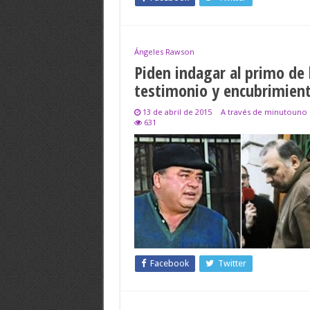
Ángeles Rawson
Piden indagar al primo de 
testimonio y encubrimien
13 de abril de 2015
A través de minutouno
631
Facebook
Twitter