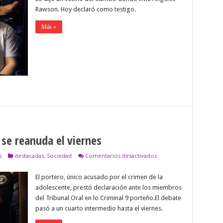
Rawson. Hoy declaró como testigo.
Más »
 se reanuda el viernes
en
s
destacadas
,
Sociedad
Comentarios desactivados
Mangeri
declaró
El portero, único acusado por el crimen de la
y
el
adolescente, prestó declaración ante los miembros
juicio
del Tribunal Oral en lo Criminal 9 porteño.El debate
se
reanuda
pasó a un cuarto intermedio hasta el viernes.
el
viernes