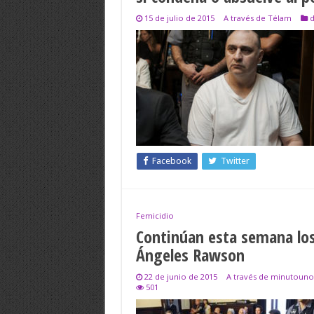
15 de julio de 2015
A través de Télam
d
Facebook
Twitter
Femicidio
Continúan esta semana los 
Ángeles Rawson
22 de junio de 2015
A través de minutouno
501