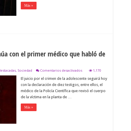
Más »
inúa con el primer médico que habló de
en
destacadas
,
Sociedad
Comentarios desactivados
1,170
El
El juicio por el crimen de la adolescente seguirá hoy
juicio
por
con la declaración de diez testigos, entre ellos, el
Ángeles
médico de la Policía Científica que revisó el cuerpo
continúa
con
de la víctima en la planta de …
el
primer
Más »
médico
que
habló
de
abuso