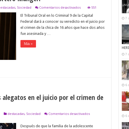
en
estacadas
,
Sociedad
Comentarios desactivados
551
El
El Tribunal Oral en lo Criminal 9 de la Capital
Tribunal
7 
da
Federal dará a conocer su veredicto en el juicio por
a
el crimen de la chica de 16 años que hace dos años
conocer
su
fue asesinada y …
veredicto
en
Más »
el
HER
caso
Ángeles
7 
y
define
si
condena
o
absuelve
al
6 
portero
Mangeri
alegatos en el juicio por el crimen de
en
destacadas
,
Sociedad
Comentarios desactivados
6 
Continúan
esta
Después de que la familia de la adolescente
semana