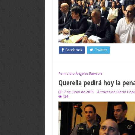
Facebook
Twitter
Femicidio Ángeles Rawson
Querella pedirá hoy la pe
17 de junio de 2015
A través de Diario Pop
424