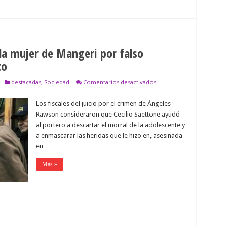
la mujer de Mangeri por falso
to
en
destacadas
,
Sociedad
Comentarios desactivados
Piden
indagar
Los fiscales del juicio por el crimen de Ángeles
al
primo
Rawson consideraron que Cecilio Saettone ayudó
de
al portero a descartar el morral de la adolescente y
la
mujer
a enmascarar las heridas que le hizo en, asesinada
de
en …
Mangeri
por
Más »
falso
testimonio
y
encubrimiento