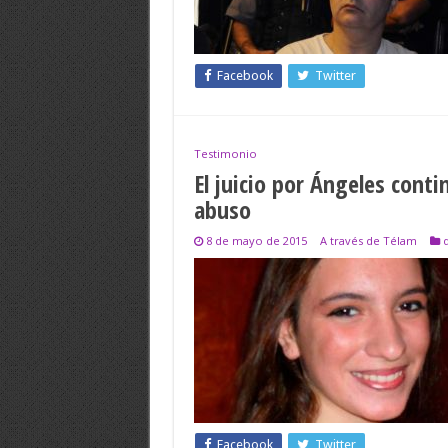
Facebook
Twitter
Testimonio
El juicio por Ángeles cont
abuso
8 de mayo de 2015
A través de Télam
Facebook
Twitter