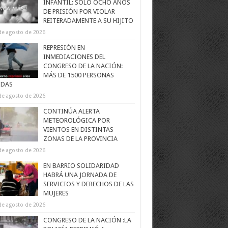
INFANTIL: SOLO OCHO AÑOS
DE PRISIÓN POR VIOLAR
REITERADAMENTE A SU HIJITO
de agosto de 2026
REPRESIÓN EN
INMEDIACIONES DEL
CONGRESO DE LA NACIÓN:
MÁS DE 1500 PERSONAS
IDAS
de agosto de 2026
CONTINÚA ALERTA
METEOROLÓGICA POR
VIENTOS EN DISTINTAS
ZONAS DE LA PROVINCIA
de agosto de 2026
EN BARRIO SOLIDARIDAD
HABRÁ UNA JORNADA DE
SERVICIOS Y DERECHOS DE LAS
MUJERES
de agosto de 2026
CONGRESO DE LA NACIÓN :LA