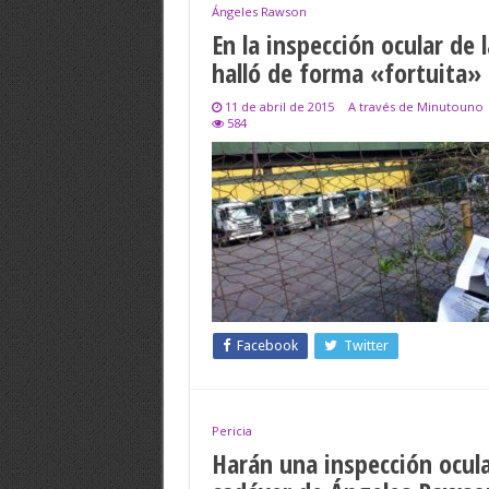
Ángeles Rawson
En la inspección ocular de
halló de forma «fortuita»
11 de abril de 2015
A través de Minutouno
584
Facebook
Twitter
Pericia
Harán una inspección ocula