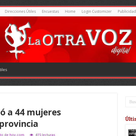
Direcciones Útiles
Encuestas
Home
Login Customizer
Publicidad
iles
ió a 44 mujeres
Últi
provincia
rato de hoy.com
415 lecturas