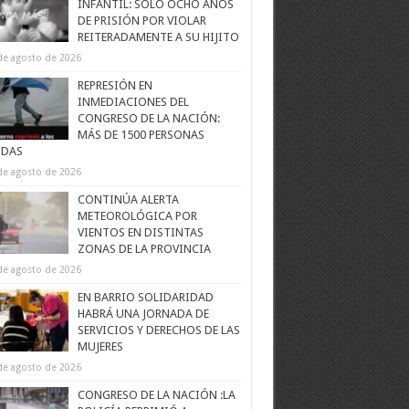
INFANTIL: SOLO OCHO AÑOS
DE PRISIÓN POR VIOLAR
REITERADAMENTE A SU HIJITO
de agosto de 2026
REPRESIÓN EN
INMEDIACIONES DEL
CONGRESO DE LA NACIÓN:
MÁS DE 1500 PERSONAS
IDAS
de agosto de 2026
CONTINÚA ALERTA
METEOROLÓGICA POR
VIENTOS EN DISTINTAS
ZONAS DE LA PROVINCIA
de agosto de 2026
EN BARRIO SOLIDARIDAD
HABRÁ UNA JORNADA DE
SERVICIOS Y DERECHOS DE LAS
MUJERES
de agosto de 2026
CONGRESO DE LA NACIÓN :LA