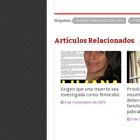
Etiquetas
MUJERES INNOVADORAS 2014
POR
Artículos Relacionados
Exigen que una muerte sea
Prisió
investigada como femicidio
incum
deber
5 de noviembre de 2015
famili
judicia
5 de