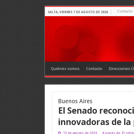
Contacto
SALTA, VIERNES 7 DE AGOSTO DE 2026
Quiénes somos
Contacto
Direcciones Út
Buenos Aires
El Senado reconoc
innovadoras de la 
13 de agosto de 2014
A través de: El ret