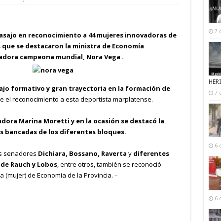
7 
gasajo en reconocimiento a 44 mujeres innovadoras de
as que se destacaron la ministra de Economía
inadora campeona mundial, Nora Vega .
HER
jo formativo y gran trayectoria en la formación de
7 
e el reconocimiento a esta deportista marplatense.
nadora Marina Moretti y en la ocasión se destacó la
as bancadas de los diferentes bloques.
6 
los senadores
Dichiara, Bossano, Raverta
y
diferentes
 de Rauch y Lobos
, entre otros, también se reconoció
a (mujer) de Economía de la Provincia. –
6 