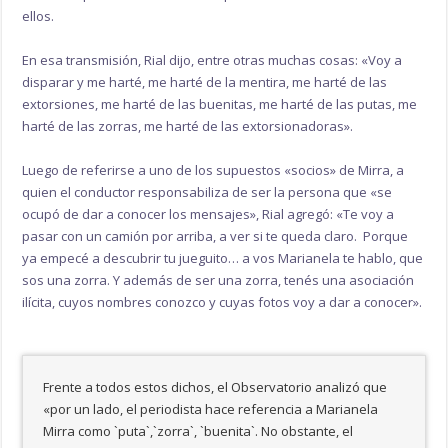
ellos.
En esa transmisión, Rial dijo, entre otras muchas cosas: «Voy a
disparar y me harté, me harté de la mentira, me harté de las
extorsiones, me harté de las buenitas, me harté de las putas, me
harté de las zorras, me harté de las extorsionadoras».
Luego de referirse a uno de los supuestos «socios» de Mirra, a
quien el conductor responsabiliza de ser la persona que «se
ocupó de dar a conocer los mensajes», Rial agregó: «Te voy a
pasar con un camión por arriba, a ver si te queda claro. Porque
ya empecé a descubrir tu jueguito… a vos Marianela te hablo, que
sos una zorra. Y además de ser una zorra, tenés una asociación
ilícita, cuyos nombres conozco y cuyas fotos voy a dar a conocer».
Frente a todos estos dichos, el Observatorio analizó que
«por un lado, el periodista hace referencia a Marianela
Mirra como `puta`,`zorra`, `buenita`. No obstante, el