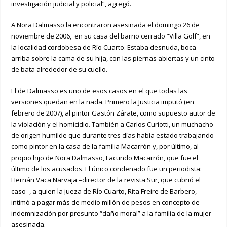
investigación judicial y policial”, agregó.
A Nora Dalmasso la encontraron asesinada el domingo 26 de
noviembre de 2006, en su casa del barrio cerrado “Villa Golf”, en
la localidad cordobesa de Río Cuarto. Estaba desnuda, boca
arriba sobre la cama de su hija, con las piernas abiertas y un cinto
de bata alrededor de su cuello.
El de Dalmasso es uno de esos casos en el que todas las
versiones quedan en la nada. Primero la Justicia imputó (en
febrero de 2007), al pintor Gastón Zárate, como supuesto autor de
la violación y el homicidio. También a Carlos Curiotti, un muchacho
de origen humilde que durante tres días había estado trabajando
como pintor en la casa de la familia Macarrón y, por último, al
propio hijo de Nora Dalmasso, Facundo Macarrón, que fue el
último de los acusados. El único condenado fue un periodista:
Hernán Vaca Narvaja –director de la revista Sur, que cubrió el
caso–, a quien la jueza de Río Cuarto, Rita Freire de Barbero,
intimó a pagar más de medio millón de pesos en concepto de
indemnización por presunto “daño moral” a la familia de la mujer
asesinada.