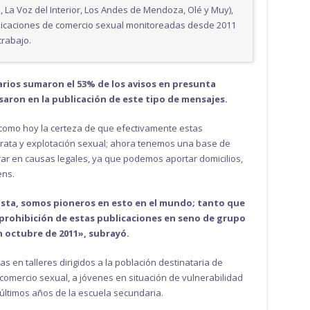
n, La Voz del Interior, Los Andes de Mendoza, Olé y Muy),
blicaciones de comercio sexual monitoreadas desde 2011
trabajo.
arios sumaron el 53% de los avisos en presunta
saron en la publicación de este tipo de mensajes.
como hoy la certeza de que efectivamente estas
trata y explotación sexual; ahora tenemos una base de
ar en causas legales, ya que podemos aportar domicilios,
ens.
ista, somos pioneros en esto en el mundo; tanto que
rohibición de estas publicaciones en seno de grupo
n octubre de 2011», subrayó.
s en talleres dirigidos a la población destinataria de
omercio sexual, a jóvenes en situación de vulnerabilidad
últimos años de la escuela secundaria.