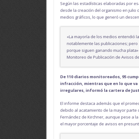
Según las estadísticas elaboradas por esa
desde la creación del organismo en julio 
medios gráficos, lo que generó un descens
«La mayoría de los medios entendió l
notablemente las publicaciones; pero 
porque siguen ganando mucha plata» C
Monitoreo de Publicación de Avisos d
De 110 diarios monitoreados, 95 cumpl
infracción, mientras que en lo que v
irregulares, informó la cartera de Just
El informe destaca además que el promed
debido al acatamiento de la mayor parte d
Fernández de Kirchner, aunque pese a la p
el mayor porcentaje de avisos en presunta