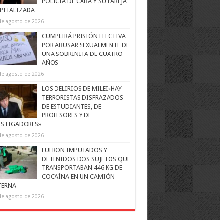
POLICÍA DE CABA Y SU PAREJA
PITALIZADA
de agosto de 2026
CUMPLIRÁ PRISIÓN EFECTIVA
POR ABUSAR SEXUALMENTE DE
UNA SOBRINITA DE CUATRO
AÑOS
de agosto de 2026
LOS DELIRIOS DE MILEI»HAY
TERRORISTAS DISFRAZADOS
DE ESTUDIANTES, DE
PROFESORES Y DE
ESTIGADORES»
de agosto de 2026
FUERON IMPUTADOS Y
DETENIDOS DOS SUJETOS QUE
TRANSPORTABAN 446 KG DE
COCAÍNA EN UN CAMIÓN
TERNA
de agosto de 2026