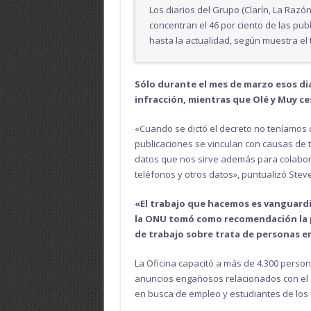
Los diarios del Grupo (Clarín, La Razó
concentran el 46 por ciento de las pu
hasta la actualidad, según muestra el 
Sólo durante el mes de marzo esos di
infracción, mientras que Olé y Muy ce
«Cuando se dictó el decreto no teníamos 
publicaciones se vinculan con causas de 
datos que nos sirve además para colabor
teléfonos y otros datos», puntualizó Stev
«El trabajo que hacemos es vanguard
la ONU tomó como recomendación la p
de trabajo sobre trata de personas e
La Oficina capacitó a más de 4.300 persona
anuncios engañosos relacionados con el c
en busca de empleo y estudiantes de los 