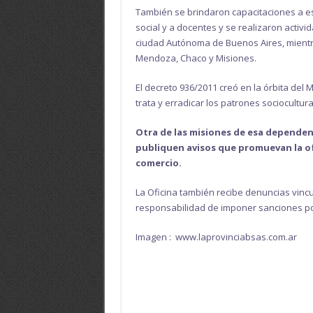
También se brindaron capacitaciones a es
social y a docentes y se realizaron activi
ciudad Autónoma de Buenos Aires, mientr
Mendoza, Chaco y Misiones.
El decreto 936/2011 creó en la órbita del M
trata y erradicar los patrones sociocultu
Otra de las misiones de esa dependen
publiquen avisos que promuevan la of
comercio.
La Oficina también recibe denuncias vincul
responsabilidad de imponer sanciones por
Imagen : www.laprovinciabsas.com.ar