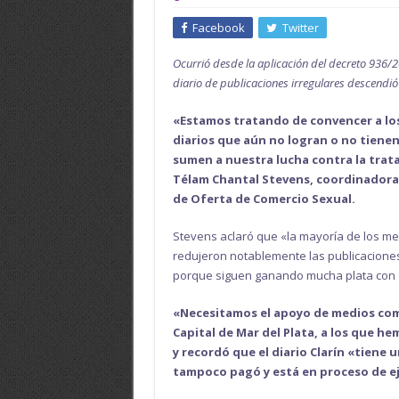
Facebook
Twitter
Ocurrió desde la aplicación del decreto 936/2
diario de publicaciones irregulares descendi
«Estamos tratando de convencer a lo
diarios que aún no logran o no tiene
sumen a nuestra lucha contra la trata 
Télam Chantal Stevens, coordinadora 
de Oferta de Comercio Sexual.
Stevens aclaró que «la mayoría de los me
redujeron notablemente las publicaciones
porque siguen ganando mucha plata con 
«Necesitamos el apoyo de medios como 
Capital de Mar del Plata, a los que h
y recordó que el diario Clarín «tiene
tampoco pagó y está en proceso de ej