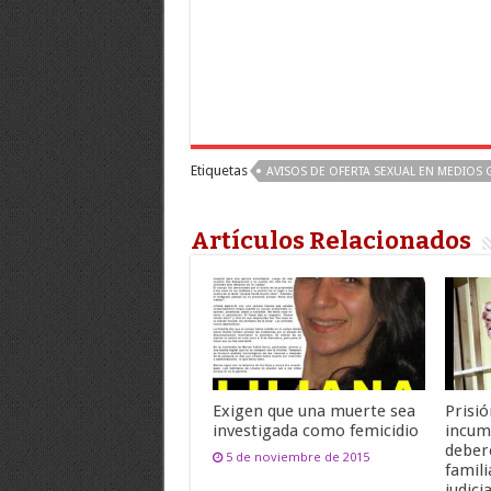
Etiquetas
AVISOS DE OFERTA SEXUAL EN MEDIOS 
Artículos Relacionados
Exigen que una muerte sea
Prisió
investigada como femicidio
incum
deber
5 de noviembre de 2015
famili
judicia