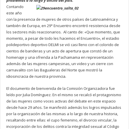
problemas a lo largo y ancho del país.
Contando
este año
con la presencia de mujeres de otros países de Latinoamérica y
también de Europa, en 29° Encuentro encontró resistencia desde
los sectores más reaccionarios. Al canto de: «Que momento, que
momento, a pesar de todo les hacemos el Encuentro», el estadio
polideportivo deportivo DELMI se vió casi lleno con el colorido de
cientos de banderas y un acto de apertura que constó de un
homenaje y una ofrenda a la Pachamama en representación
además de las mujeres campesinas, un video y un cierre con
carnavalito con las Bagualeras del Norte que mostró la
idiosincracia de nuestra provincia.
El documento de bienvenida de la Comisión Organizadora fue
leído por Julia Domínguez. En el mismo se recalcó el protagonismo
de las mujeres como voces activas del debate en este espacio
desde hace 29 años. Se manifestó además los logros impulsados
por la organización de las mismas a lo largo de nuestra historia,
resaltando entre ellas: el cupo femenino, el divorcio vincular, la
incorporación de los delitos contra la integridad sexual al Código