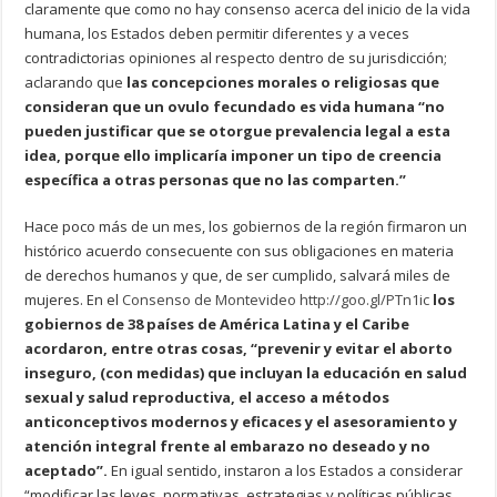
claramente que como no hay consenso acerca del inicio de la vida
humana, los Estados deben permitir diferentes y a veces
contradictorias opiniones al respecto dentro de su jurisdicción;
aclarando que
las concepciones morales o religiosas que
consideran que un ovulo fecundado es vida humana “no
pueden justificar que se otorgue prevalencia legal a esta
idea, porque ello implicaría imponer un tipo de creencia
específica a otras personas que no las comparten.”
Hace poco más de un mes, los gobiernos de la región firmaron un
histórico acuerdo consecuente con sus obligaciones en materia
de derechos humanos y que, de ser cumplido, salvará miles de
mujeres. En el
Consenso de Montevideo
http://goo.gl/PTn1ic
los
gobiernos de 38 países de América Latina y el Caribe
acordaron, entre otras cosas, “prevenir y evitar el aborto
inseguro, (con medidas) que incluyan la educación en salud
sexual y salud reproductiva, el acceso a métodos
anticonceptivos modernos y eficaces y el asesoramiento y
atención integral frente al embarazo no deseado y no
aceptado”.
En igual sentido, instaron a los Estados a considerar
“modificar las leyes, normativas, estrategias y políticas públicas